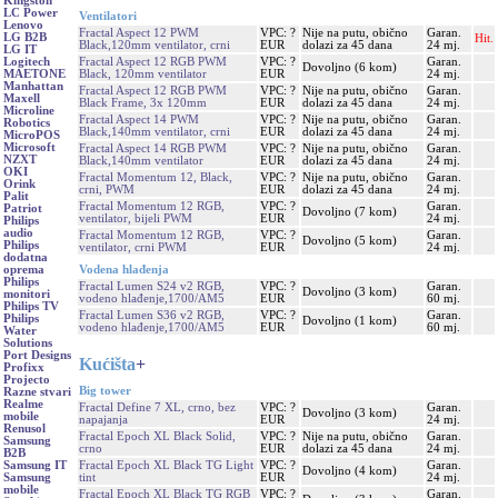
Kingston
LC Power
Ventilatori
Lenovo
Fractal Aspect 12 PWM
VPC: ?
Nije na putu, obično
Garan.
LG B2B
Hit.
Black,120mm ventilator, crni
EUR
dolazi za 45 dana
24 mj.
LG IT
Fractal Aspect 12 RGB PWM
VPC: ?
Garan.
Logitech
Dovoljno (6 kom)
Black, 120mm ventilator
EUR
24 mj.
MAETONE
Manhattan
Fractal Aspect 12 RGB PWM
VPC: ?
Nije na putu, obično
Garan.
Maxell
Black Frame, 3x 120mm
EUR
dolazi za 45 dana
24 mj.
Microline
Fractal Aspect 14 PWM
VPC: ?
Nije na putu, obično
Garan.
Robotics
Black,140mm ventilator, crni
EUR
dolazi za 45 dana
24 mj.
MicroPOS
Microsoft
Fractal Aspect 14 RGB PWM
VPC: ?
Nije na putu, obično
Garan.
NZXT
Black,140mm ventilator
EUR
dolazi za 45 dana
24 mj.
OKI
Fractal Momentum 12, Black,
VPC: ?
Nije na putu, obično
Garan.
Orink
crni, PWM
EUR
dolazi za 45 dana
24 mj.
Palit
Fractal Momentum 12 RGB,
VPC: ?
Garan.
Patriot
Dovoljno (7 kom)
ventilator, bijeli PWM
EUR
24 mj.
Philips
audio
Fractal Momentum 12 RGB,
VPC: ?
Garan.
Dovoljno (5 kom)
Philips
ventilator, crni PWM
EUR
24 mj.
dodatna
Vodena hlađenja
oprema
Philips
Fractal Lumen S24 v2 RGB,
VPC: ?
Garan.
Dovoljno (3 kom)
monitori
vodeno hlađenje,1700/AM5
EUR
60 mj.
Philips TV
Fractal Lumen S36 v2 RGB,
VPC: ?
Garan.
Philips
Dovoljno (1 kom)
vodeno hlađenje,1700/AM5
EUR
60 mj.
Water
Solutions
Port Designs
Kućišta
+
Profixx
Projecto
Big tower
Razne stvari
Realme
Fractal Define 7 XL, crno, bez
VPC: ?
Garan.
Dovoljno (3 kom)
mobile
napajanja
EUR
24 mj.
Renusol
Fractal Epoch XL Black Solid,
VPC: ?
Nije na putu, obično
Garan.
Samsung
crno
EUR
dolazi za 45 dana
24 mj.
B2B
Fractal Epoch XL Black TG Light
VPC: ?
Garan.
Samsung IT
Dovoljno (4 kom)
tint
EUR
24 mj.
Samsung
mobile
Fractal Epoch XL Black TG RGB
VPC: ?
Garan.