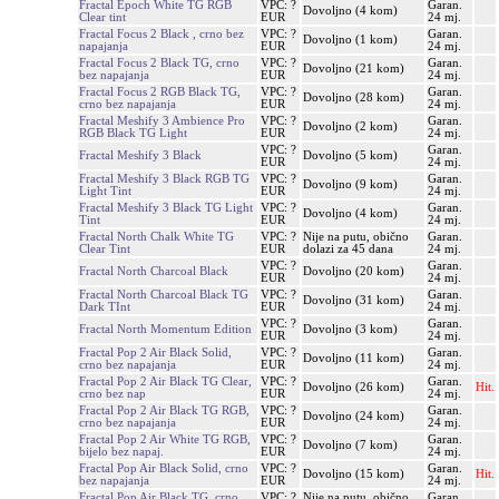
Fractal Epoch White TG RGB
VPC: ?
Garan.
Dovoljno (4 kom)
Clear tint
EUR
24 mj.
Fractal Focus 2 Black , crno bez
VPC: ?
Garan.
Dovoljno (1 kom)
napajanja
EUR
24 mj.
Fractal Focus 2 Black TG, crno
VPC: ?
Garan.
Dovoljno (21 kom)
bez napajanja
EUR
24 mj.
Fractal Focus 2 RGB Black TG,
VPC: ?
Garan.
Dovoljno (28 kom)
crno bez napajanja
EUR
24 mj.
Fractal Meshify 3 Ambience Pro
VPC: ?
Garan.
Dovoljno (2 kom)
RGB Black TG Light
EUR
24 mj.
VPC: ?
Garan.
Fractal Meshify 3 Black
Dovoljno (5 kom)
EUR
24 mj.
Fractal Meshify 3 Black RGB TG
VPC: ?
Garan.
Dovoljno (9 kom)
Light Tint
EUR
24 mj.
Fractal Meshify 3 Black TG Light
VPC: ?
Garan.
Dovoljno (4 kom)
Tint
EUR
24 mj.
Fractal North Chalk White TG
VPC: ?
Nije na putu, obično
Garan.
Clear Tint
EUR
dolazi za 45 dana
24 mj.
VPC: ?
Garan.
Fractal North Charcoal Black
Dovoljno (20 kom)
EUR
24 mj.
Fractal North Charcoal Black TG
VPC: ?
Garan.
Dovoljno (31 kom)
Dark TInt
EUR
24 mj.
VPC: ?
Garan.
Fractal North Momentum Edition
Dovoljno (3 kom)
EUR
24 mj.
Fractal Pop 2 Air Black Solid,
VPC: ?
Garan.
Dovoljno (11 kom)
crno bez napajanja
EUR
24 mj.
Fractal Pop 2 Air Black TG Clear,
VPC: ?
Garan.
Dovoljno (26 kom)
Hit.
crno bez nap
EUR
24 mj.
Fractal Pop 2 Air Black TG RGB,
VPC: ?
Garan.
Dovoljno (24 kom)
crno bez napajanja
EUR
24 mj.
Fractal Pop 2 Air White TG RGB,
VPC: ?
Garan.
Dovoljno (7 kom)
bijelo bez napaj.
EUR
24 mj.
Fractal Pop Air Black Solid, crno
VPC: ?
Garan.
Dovoljno (15 kom)
Hit.
bez napajanja
EUR
24 mj.
Fractal Pop Air Black TG, crno
VPC: ?
Nije na putu, obično
Garan.