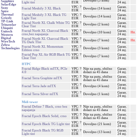
Dovoljno (3 kom)
Sapphire
Light tint
EUR
24 mj.
SolarEdge
VPC: ?
Garan.
Sony
Fractal Meshify 3 XL Black
Dovoljno (14 kom)
EUR
24 mj.
Spire
Thermal
Fractal Meshify 3 XL Black TG
VPC: ?
Garan.
Dovoljno (14 kom)
Grizzly
Light Tint
EUR
24 mj.
TP-Link
Fractal North XL Chalk White TG
VPC: ?
Garan.
Dovoljno (2 kom)
Trinasolar
Clear Tint
EUR
24 mj.
Ubiquiti
Fractal North XL Charcoal Black
VPC: ?
Garan.
Unitech
Dovoljno (10 kom)
Hit.
crno,bez napajanja
EUR
24 mj.
Western
Digital
Fractal North XL Charcoal Black
VPC: ?
Garan.
Dovoljno (7 kom)
Hit.
WireTech
TG Dark TInt
EUR
24 mj.
Zebra
Fractal North XL Momentum
VPC: ?
Garan.
Dovoljno (3 kom)
Technologies
Edition crno
EUR
24 mj.
Fractal Pop XL Air RGB Black TG
VPC: ?
Garan.
Dovoljno (7 kom)
Clear Tint
EUR
24 mj.
HTPC
Fractal Ridge Black mITX, PCIe
VPC: ?
Nije na putu, obično
Garan.
4.0
EUR
dolazi za 45 dana
24 mj.
VPC: ?
Nije na putu, obično
Garan.
Fractal Terra Graphite mITX
EUR
dolazi za 45 dana
24 mj.
VPC: ?
Garan.
Fractal Terra Jade mITX
Dovoljno (4 kom)
EUR
24 mj.
VPC: ?
Garan.
Fractal Terra Silver mITX
Dovoljno (1 kom)
EUR
24 mj.
Midi tower
Fractal Define 7 Black, crno bez
VPC: ?
Nije na putu, obično
Garan.
napajanja
EUR
dolazi za 45 dana
24 mj.
VPC: ?
Nije na putu, obično
Garan.
Fractal Epoch Black Solid, crno
EUR
dolazi za 45 dana
24 mj.
VPC: ?
Garan.
Fractal Epoch Black TG Light tint
Dovoljno (21 kom)
EUR
24 mj.
Fractal Epoch Black TG RGB
VPC: ?
Garan.
Dovoljno (13 kom)
Light tint
EUR
24 mj.