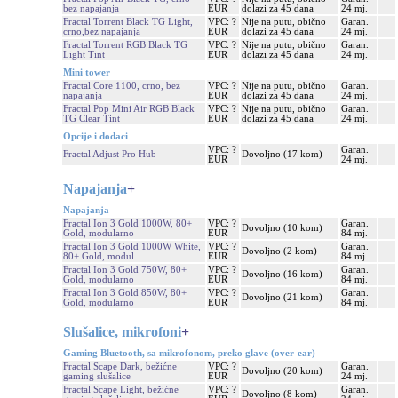
bez napajanja
EUR
dolazi za 45 dana
24 mj.
Fractal Torrent Black TG Light,
VPC: ?
Nije na putu, obično
Garan.
crno,bez napajanja
EUR
dolazi za 45 dana
24 mj.
Fractal Torrent RGB Black TG
VPC: ?
Nije na putu, obično
Garan.
Light Tint
EUR
dolazi za 45 dana
24 mj.
Mini tower
Fractal Core 1100, crno, bez
VPC: ?
Nije na putu, obično
Garan.
napajanja
EUR
dolazi za 45 dana
24 mj.
Fractal Pop Mini Air RGB Black
VPC: ?
Nije na putu, obično
Garan.
TG Clear Tint
EUR
dolazi za 45 dana
24 mj.
Opcije i dodaci
VPC: ?
Garan.
Fractal Adjust Pro Hub
Dovoljno (17 kom)
EUR
24 mj.
Napajanja
+
Napajanja
Fractal Ion 3 Gold 1000W, 80+
VPC: ?
Garan.
Dovoljno (10 kom)
Gold, modularno
EUR
84 mj.
Fractal Ion 3 Gold 1000W White,
VPC: ?
Garan.
Dovoljno (2 kom)
80+ Gold, modul.
EUR
84 mj.
Fractal Ion 3 Gold 750W, 80+
VPC: ?
Garan.
Dovoljno (16 kom)
Gold, modularno
EUR
84 mj.
Fractal Ion 3 Gold 850W, 80+
VPC: ?
Garan.
Dovoljno (21 kom)
Gold, modularno
EUR
84 mj.
Slušalice, mikrofoni
+
Gaming Bluetooth, sa mikrofonom, preko glave (over-ear)
Fractal Scape Dark, bežićne
VPC: ?
Garan.
Dovoljno (20 kom)
gaming slušalice
EUR
24 mj.
Fractal Scape Light, bežićne
VPC: ?
Garan.
Dovoljno (8 kom)