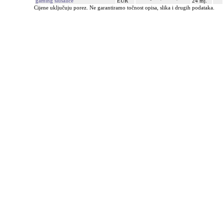
gaming slušalice
EUR
24 mj.
Cijene uključuju porez. Ne garantiramo točnost opisa, slika i drugih podataka.