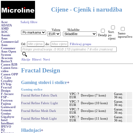
Cijene - Cjenik i narudžba
Acer
Sakrij filtre
ADATA
AMD
Valuta
Skladište
AOC
Sort.
Samo
Asonic
Detalji
po
isporučivo
Asus
cijeni
Commercial
Od:
do:
Filtriraj grupu
Asus
Consumer
Asus Open
System
Avacom
Akcije
Hitovi
Novi
BatterX
Canon B2B
Canon foto-
Fractal Design
video
Canon OPP
C-Lion
Creality
Gaming stolovi i stolice
+
EVTrip
Fractal
Gaming stolice
Design
VPC: ?
Garan.
F-Secure
Fractal Refine Fabric Dark
Dovoljno (7 kom)
EUR
36 mj.
FSP -
Fortron
VPC: ?
Garan.
Fractal Refine Fabric Light
Dovoljno (10 kom)
Fujitsu
EUR
36 mj.
Gainward
VPC: ?
Garan.
Genesis
Fractal Refine Mesh Dark
Dovoljno (2 kom)
EUR
36 mj.
Genius
Gigabyte
VPC: ?
Garan.
Fractal Refine Mesh Light
Dovoljno (11 kom)
Intel
EUR
36 mj.
Intellinet
IPEVO
Hladnjaci
+
IQ