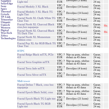
Dovoljno (3 kom)
Sapphire
Light tint
EUR
24 mj.
SolarEdge
VPC: ?
Garan.
Sony
Fractal Meshify 3 XL Black
Dovoljno (14 kom)
EUR
24 mj.
Spire
Thermal
Fractal Meshify 3 XL Black TG
VPC: ?
Garan.
Dovoljno (14 kom)
Grizzly
Light Tint
EUR
24 mj.
TP-Link
Fractal North XL Chalk White TG
VPC: ?
Garan.
Dovoljno (2 kom)
Trinasolar
Clear Tint
EUR
24 mj.
Ubiquiti
Fractal North XL Charcoal Black
VPC: ?
Garan.
Unitech
Dovoljno (10 kom)
Hit.
crno,bez napajanja
EUR
24 mj.
Western
Digital
Fractal North XL Charcoal Black
VPC: ?
Garan.
Dovoljno (9 kom)
Hit.
WireTech
TG Dark TInt
EUR
24 mj.
Zebra
Fractal North XL Momentum
VPC: ?
Garan.
Dovoljno (3 kom)
Technologies
Edition crno
EUR
24 mj.
Fractal Pop XL Air RGB Black TG
VPC: ?
Garan.
Dovoljno (7 kom)
Clear Tint
EUR
24 mj.
HTPC
Fractal Ridge Black mITX, PCIe
VPC: ?
Nije na putu, obično
Garan.
4.0
EUR
dolazi za 45 dana
24 mj.
VPC: ?
Nije na putu, obično
Garan.
Fractal Terra Graphite mITX
EUR
dolazi za 45 dana
24 mj.
VPC: ?
Garan.
Fractal Terra Jade mITX
Dovoljno (4 kom)
EUR
24 mj.
VPC: ?
Garan.
Fractal Terra Silver mITX
Dovoljno (1 kom)
EUR
24 mj.
Midi tower
Fractal Define 7 Black, crno bez
VPC: ?
Nije na putu, obično
Garan.
napajanja
EUR
dolazi za 45 dana
24 mj.
VPC: ?
Nije na putu, obično
Garan.
Fractal Epoch Black Solid, crno
EUR
dolazi za 45 dana
24 mj.
VPC: ?
Garan.
Fractal Epoch Black TG Light tint
Dovoljno (21 kom)
EUR
24 mj.
Fractal Epoch Black TG RGB
VPC: ?
Garan.
Dovoljno (13 kom)
Light tint
EUR
24 mj.