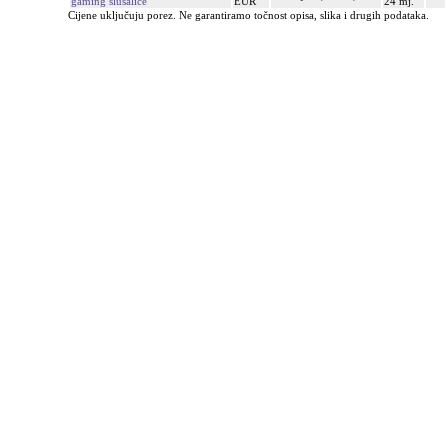
gaming slušalice
EUR
24 mj.
Cijene uključuju porez. Ne garantiramo točnost opisa, slika i drugih podataka.