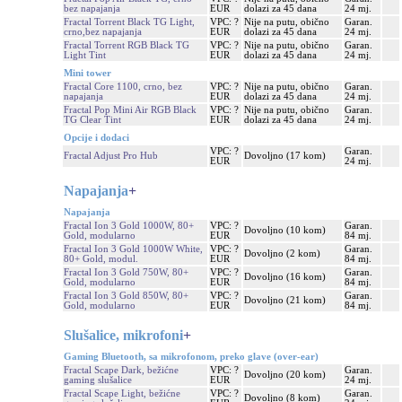
bez napajanja
EUR
dolazi za 45 dana
24 mj.
Fractal Torrent Black TG Light,
VPC: ?
Nije na putu, obično
Garan.
crno,bez napajanja
EUR
dolazi za 45 dana
24 mj.
Fractal Torrent RGB Black TG
VPC: ?
Nije na putu, obično
Garan.
Light Tint
EUR
dolazi za 45 dana
24 mj.
Mini tower
Fractal Core 1100, crno, bez
VPC: ?
Nije na putu, obično
Garan.
napajanja
EUR
dolazi za 45 dana
24 mj.
Fractal Pop Mini Air RGB Black
VPC: ?
Nije na putu, obično
Garan.
TG Clear Tint
EUR
dolazi za 45 dana
24 mj.
Opcije i dodaci
VPC: ?
Garan.
Fractal Adjust Pro Hub
Dovoljno (17 kom)
EUR
24 mj.
Napajanja
+
Napajanja
Fractal Ion 3 Gold 1000W, 80+
VPC: ?
Garan.
Dovoljno (10 kom)
Gold, modularno
EUR
84 mj.
Fractal Ion 3 Gold 1000W White,
VPC: ?
Garan.
Dovoljno (2 kom)
80+ Gold, modul.
EUR
84 mj.
Fractal Ion 3 Gold 750W, 80+
VPC: ?
Garan.
Dovoljno (16 kom)
Gold, modularno
EUR
84 mj.
Fractal Ion 3 Gold 850W, 80+
VPC: ?
Garan.
Dovoljno (21 kom)
Gold, modularno
EUR
84 mj.
Slušalice, mikrofoni
+
Gaming Bluetooth, sa mikrofonom, preko glave (over-ear)
Fractal Scape Dark, bežićne
VPC: ?
Garan.
Dovoljno (20 kom)
gaming slušalice
EUR
24 mj.
Fractal Scape Light, bežićne
VPC: ?
Garan.
Dovoljno (8 kom)