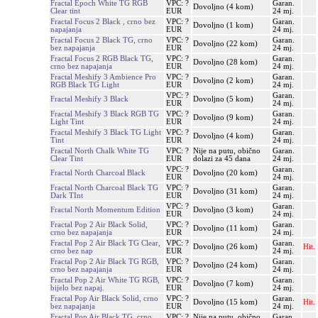
Fractal Epoch White TG RGB
VPC: ?
Garan.
Dovoljno (4 kom)
Clear tint
EUR
24 mj.
Fractal Focus 2 Black , crno bez
VPC: ?
Garan.
Dovoljno (1 kom)
napajanja
EUR
24 mj.
Fractal Focus 2 Black TG, crno
VPC: ?
Garan.
Dovoljno (22 kom)
bez napajanja
EUR
24 mj.
Fractal Focus 2 RGB Black TG,
VPC: ?
Garan.
Dovoljno (28 kom)
crno bez napajanja
EUR
24 mj.
Fractal Meshify 3 Ambience Pro
VPC: ?
Garan.
Dovoljno (2 kom)
RGB Black TG Light
EUR
24 mj.
VPC: ?
Garan.
Fractal Meshify 3 Black
Dovoljno (5 kom)
EUR
24 mj.
Fractal Meshify 3 Black RGB TG
VPC: ?
Garan.
Dovoljno (9 kom)
Light Tint
EUR
24 mj.
Fractal Meshify 3 Black TG Light
VPC: ?
Garan.
Dovoljno (4 kom)
Tint
EUR
24 mj.
Fractal North Chalk White TG
VPC: ?
Nije na putu, obično
Garan.
Clear Tint
EUR
dolazi za 45 dana
24 mj.
VPC: ?
Garan.
Fractal North Charcoal Black
Dovoljno (20 kom)
EUR
24 mj.
Fractal North Charcoal Black TG
VPC: ?
Garan.
Dovoljno (31 kom)
Dark TInt
EUR
24 mj.
VPC: ?
Garan.
Fractal North Momentum Edition
Dovoljno (3 kom)
EUR
24 mj.
Fractal Pop 2 Air Black Solid,
VPC: ?
Garan.
Dovoljno (11 kom)
crno bez napajanja
EUR
24 mj.
Fractal Pop 2 Air Black TG Clear,
VPC: ?
Garan.
Dovoljno (26 kom)
Hit.
crno bez nap
EUR
24 mj.
Fractal Pop 2 Air Black TG RGB,
VPC: ?
Garan.
Dovoljno (24 kom)
crno bez napajanja
EUR
24 mj.
Fractal Pop 2 Air White TG RGB,
VPC: ?
Garan.
Dovoljno (7 kom)
bijelo bez napaj.
EUR
24 mj.
Fractal Pop Air Black Solid, crno
VPC: ?
Garan.
Dovoljno (15 kom)
Hit.
bez napajanja
EUR
24 mj.
Fractal Pop Air Black TG, crno
VPC: ?
Nije na putu, obično
Garan.