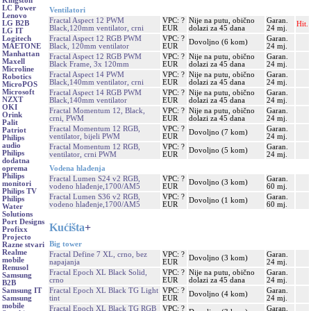
Kingston
LC Power
Ventilatori
Lenovo
Fractal Aspect 12 PWM
VPC: ?
Nije na putu, obično
Garan.
LG B2B
Hit.
Black,120mm ventilator, crni
EUR
dolazi za 45 dana
24 mj.
LG IT
Fractal Aspect 12 RGB PWM
VPC: ?
Garan.
Logitech
Dovoljno (6 kom)
Black, 120mm ventilator
EUR
24 mj.
MAETONE
Manhattan
Fractal Aspect 12 RGB PWM
VPC: ?
Nije na putu, obično
Garan.
Maxell
Black Frame, 3x 120mm
EUR
dolazi za 45 dana
24 mj.
Microline
Fractal Aspect 14 PWM
VPC: ?
Nije na putu, obično
Garan.
Robotics
Black,140mm ventilator, crni
EUR
dolazi za 45 dana
24 mj.
MicroPOS
Microsoft
Fractal Aspect 14 RGB PWM
VPC: ?
Nije na putu, obično
Garan.
NZXT
Black,140mm ventilator
EUR
dolazi za 45 dana
24 mj.
OKI
Fractal Momentum 12, Black,
VPC: ?
Nije na putu, obično
Garan.
Orink
crni, PWM
EUR
dolazi za 45 dana
24 mj.
Palit
Fractal Momentum 12 RGB,
VPC: ?
Garan.
Patriot
Dovoljno (7 kom)
ventilator, bijeli PWM
EUR
24 mj.
Philips
audio
Fractal Momentum 12 RGB,
VPC: ?
Garan.
Dovoljno (5 kom)
Philips
ventilator, crni PWM
EUR
24 mj.
dodatna
Vodena hlađenja
oprema
Philips
Fractal Lumen S24 v2 RGB,
VPC: ?
Garan.
Dovoljno (3 kom)
monitori
vodeno hlađenje,1700/AM5
EUR
60 mj.
Philips TV
Fractal Lumen S36 v2 RGB,
VPC: ?
Garan.
Philips
Dovoljno (1 kom)
vodeno hlađenje,1700/AM5
EUR
60 mj.
Water
Solutions
Port Designs
Kućišta
+
Profixx
Projecto
Big tower
Razne stvari
Realme
Fractal Define 7 XL, crno, bez
VPC: ?
Garan.
Dovoljno (3 kom)
mobile
napajanja
EUR
24 mj.
Renusol
Fractal Epoch XL Black Solid,
VPC: ?
Nije na putu, obično
Garan.
Samsung
crno
EUR
dolazi za 45 dana
24 mj.
B2B
Fractal Epoch XL Black TG Light
VPC: ?
Garan.
Samsung IT
Dovoljno (4 kom)
tint
EUR
24 mj.
Samsung
mobile
Fractal Epoch XL Black TG RGB
VPC: ?
Garan.