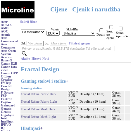
Cijene - Cjenik i narudžba
Acer
Sakrij filtre
ADATA
AMD
Valuta
Skladište
AOC
Sort.
Samo
Asonic
Detalji
po
isporučivo
Asus
cijeni
Commercial
Od:
do:
Filtriraj grupu
Asus
Consumer
Asus Open
System
Avacom
Akcije
Hitovi
Novi
BatterX
Canon B2B
Canon foto-
Fractal Design
video
Canon OPP
C-Lion
Creality
Gaming stolovi i stolice
+
EVTrip
Fractal
Gaming stolice
Design
VPC: ?
Garan.
F-Secure
Fractal Refine Fabric Dark
Dovoljno (7 kom)
EUR
36 mj.
FSP -
Fortron
VPC: ?
Garan.
Fractal Refine Fabric Light
Dovoljno (10 kom)
Fujitsu
EUR
36 mj.
Gainward
VPC: ?
Garan.
Genesis
Fractal Refine Mesh Dark
Dovoljno (2 kom)
EUR
36 mj.
Genius
Gigabyte
VPC: ?
Garan.
Fractal Refine Mesh Light
Dovoljno (11 kom)
Intel
EUR
36 mj.
Intellinet
IPEVO
Hladnjaci
+
IQ