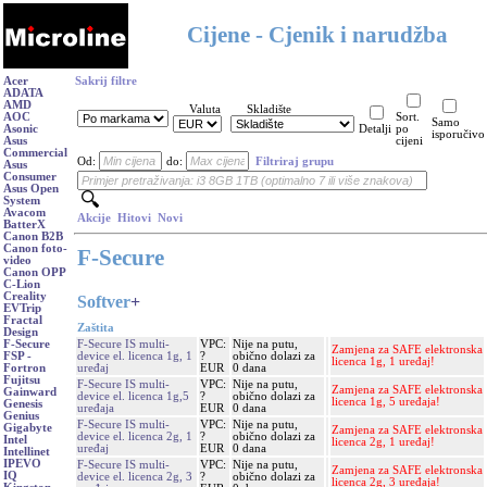
Cijene - Cjenik i narudžba
Acer
Sakrij filtre
ADATA
AMD
Valuta
Skladište
AOC
Sort.
Samo
Asonic
Detalji
po
isporučivo
Asus
cijeni
Commercial
Od:
do:
Filtriraj grupu
Asus
Consumer
Asus Open
System
Avacom
Akcije
Hitovi
Novi
BatterX
Canon B2B
Canon foto-
F-Secure
video
Canon OPP
C-Lion
Creality
Softver
+
EVTrip
Fractal
Zaštita
Design
F-Secure IS multi-
VPC:
Nije na putu,
F-Secure
Zamjena za SAFE elektronska
device el. licenca 1g, 1
?
obično dolazi za
FSP -
licenca 1g, 1 uređaj!
uređaj
EUR
0 dana
Fortron
Fujitsu
F-Secure IS multi-
VPC:
Nije na putu,
Zamjena za SAFE elektronska
Gainward
device el. licenca 1g,5
?
obično dolazi za
licenca 1g, 5 uređaja!
Genesis
uređaja
EUR
0 dana
Genius
F-Secure IS multi-
VPC:
Nije na putu,
Gigabyte
Zamjena za SAFE elektronska
device el. licenca 2g, 1
?
obično dolazi za
Intel
licenca 2g, 1 uređaj!
uređaj
EUR
0 dana
Intellinet
IPEVO
F-Secure IS multi-
VPC:
Nije na putu,
Zamjena za SAFE elektronska
IQ
device el. licenca 2g, 3
?
obično dolazi za
licenca 2g, 3 uređaja!