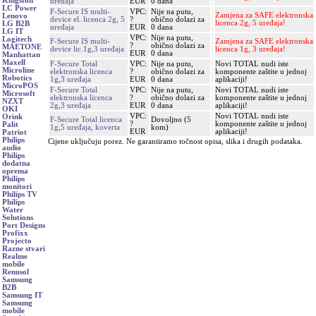
Kingston
uređaja
EUR
0 dana
LC Power
F-Secure IS multi-
VPC:
Nije na putu,
Zamjena za SAFE elektronska
Lenovo
device el. licenca 2g, 5
?
obično dolazi za
licenca 2g, 5 uređaja!
LG B2B
uređaja
EUR
0 dana
LG IT
VPC:
Nije na putu,
Logitech
F-Secure IS multi-
Zamjena za SAFE elektronska
?
obično dolazi za
MAETONE
device lic.1g,3 uređaja
licenca 1g, 3 uređaja!
EUR
0 dana
Manhattan
Maxell
F-Secure Total
VPC:
Nije na putu,
Novi TOTAL nudi iste
Microline
elektronska licenca
?
obično dolazi za
komponente zaštite u jednoj
Robotics
1g,3 uređaja
EUR
0 dana
aplikaciji!
MicroPOS
F-Secure Total
VPC:
Nije na putu,
Novi TOTAL nudi iste
Microsoft
elektronska licenca
?
obično dolazi za
komponente zaštite u jednoj
NZXT
2g,3 uređaja
EUR
0 dana
aplikaciji!
OKI
VPC:
Novi TOTAL nudi iste
Orink
F-Secure Total licenca
Dovoljno (5
?
komponente zaštite u jednoj
Palit
1g,5 uređaja, koverta
kom)
EUR
aplikaciji!
Patriot
Philips
Cijene uključuju porez. Ne garantiramo točnost opisa, slika i drugih podataka.
audio
Philips
dodatna
oprema
Philips
monitori
Philips TV
Philips
Water
Solutions
Port Designs
Profixx
Projecto
Razne stvari
Realme
mobile
Renusol
Samsung
B2B
Samsung IT
Samsung
mobile