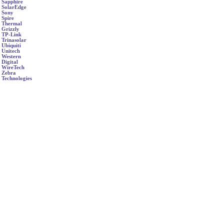
Sapphire
SolarEdge
Sony
Spire
Thermal
Grizzly
TP-Link
Trinasolar
Ubiquiti
Unitech
Western
Digital
WireTech
Zebra
Technologies