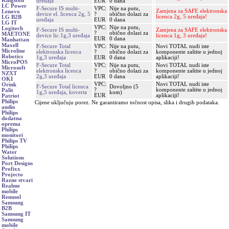
Kingston
uređaja
EUR
0 dana
LC Power
F-Secure IS multi-
VPC:
Nije na putu,
Zamjena za SAFE elektronska
Lenovo
device el. licenca 2g, 5
?
obično dolazi za
licenca 2g, 5 uređaja!
LG B2B
uređaja
EUR
0 dana
LG IT
VPC:
Nije na putu,
Logitech
F-Secure IS multi-
Zamjena za SAFE elektronska
?
obično dolazi za
MAETONE
device lic.1g,3 uređaja
licenca 1g, 3 uređaja!
EUR
0 dana
Manhattan
Maxell
F-Secure Total
VPC:
Nije na putu,
Novi TOTAL nudi iste
Microline
elektronska licenca
?
obično dolazi za
komponente zaštite u jednoj
Robotics
1g,3 uređaja
EUR
0 dana
aplikaciji!
MicroPOS
F-Secure Total
VPC:
Nije na putu,
Novi TOTAL nudi iste
Microsoft
elektronska licenca
?
obično dolazi za
komponente zaštite u jednoj
NZXT
2g,3 uređaja
EUR
0 dana
aplikaciji!
OKI
VPC:
Novi TOTAL nudi iste
Orink
F-Secure Total licenca
Dovoljno (5
?
komponente zaštite u jednoj
Palit
1g,5 uređaja, koverta
kom)
EUR
aplikaciji!
Patriot
Philips
Cijene uključuju porez. Ne garantiramo točnost opisa, slika i drugih podataka.
audio
Philips
dodatna
oprema
Philips
monitori
Philips TV
Philips
Water
Solutions
Port Designs
Profixx
Projecto
Razne stvari
Realme
mobile
Renusol
Samsung
B2B
Samsung IT
Samsung
mobile