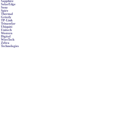
Sapphire
SolarEdge
Sony
Spire
Thermal
Grizzly
TP-Link
Trinasolar
Ubiquiti
Unitech
Western
Digital
WireTech
Zebra
Technologies