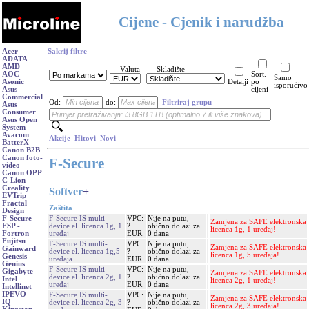
Cijene - Cjenik i narudžba
Acer
Sakrij filtre
ADATA
AMD
Valuta
Skladište
AOC
Sort.
Samo
Asonic
Detalji
po
isporučivo
Asus
cijeni
Commercial
Od:
do:
Filtriraj grupu
Asus
Consumer
Asus Open
System
Avacom
Akcije
Hitovi
Novi
BatterX
Canon B2B
Canon foto-
F-Secure
video
Canon OPP
C-Lion
Creality
Softver
+
EVTrip
Fractal
Zaštita
Design
F-Secure IS multi-
VPC:
Nije na putu,
F-Secure
Zamjena za SAFE elektronska
device el. licenca 1g, 1
?
obično dolazi za
FSP -
licenca 1g, 1 uređaj!
uređaj
EUR
0 dana
Fortron
Fujitsu
F-Secure IS multi-
VPC:
Nije na putu,
Zamjena za SAFE elektronska
Gainward
device el. licenca 1g,5
?
obično dolazi za
licenca 1g, 5 uređaja!
Genesis
uređaja
EUR
0 dana
Genius
F-Secure IS multi-
VPC:
Nije na putu,
Gigabyte
Zamjena za SAFE elektronska
device el. licenca 2g, 1
?
obično dolazi za
Intel
licenca 2g, 1 uređaj!
uređaj
EUR
0 dana
Intellinet
IPEVO
F-Secure IS multi-
VPC:
Nije na putu,
Zamjena za SAFE elektronska
IQ
device el. licenca 2g, 3
?
obično dolazi za
licenca 2g, 3 uređaja!