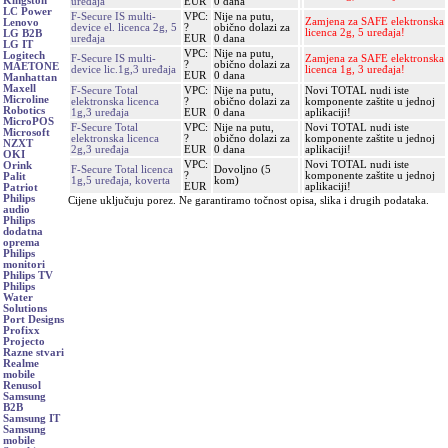
Kingston
uređaja
EUR
0 dana
LC Power
F-Secure IS multi-
VPC:
Nije na putu,
Zamjena za SAFE elektronska
Lenovo
device el. licenca 2g, 5
?
obično dolazi za
licenca 2g, 5 uređaja!
LG B2B
uređaja
EUR
0 dana
LG IT
VPC:
Nije na putu,
Logitech
F-Secure IS multi-
Zamjena za SAFE elektronska
?
obično dolazi za
MAETONE
device lic.1g,3 uređaja
licenca 1g, 3 uređaja!
EUR
0 dana
Manhattan
Maxell
F-Secure Total
VPC:
Nije na putu,
Novi TOTAL nudi iste
Microline
elektronska licenca
?
obično dolazi za
komponente zaštite u jednoj
Robotics
1g,3 uređaja
EUR
0 dana
aplikaciji!
MicroPOS
F-Secure Total
VPC:
Nije na putu,
Novi TOTAL nudi iste
Microsoft
elektronska licenca
?
obično dolazi za
komponente zaštite u jednoj
NZXT
2g,3 uređaja
EUR
0 dana
aplikaciji!
OKI
VPC:
Novi TOTAL nudi iste
Orink
F-Secure Total licenca
Dovoljno (5
?
komponente zaštite u jednoj
Palit
1g,5 uređaja, koverta
kom)
EUR
aplikaciji!
Patriot
Philips
Cijene uključuju porez. Ne garantiramo točnost opisa, slika i drugih podataka.
audio
Philips
dodatna
oprema
Philips
monitori
Philips TV
Philips
Water
Solutions
Port Designs
Profixx
Projecto
Razne stvari
Realme
mobile
Renusol
Samsung
B2B
Samsung IT
Samsung
mobile