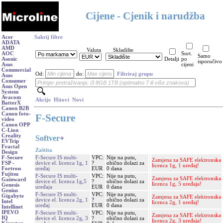
Cijene - Cjenik i narudžba
Acer
Sakrij filtre
ADATA
AMD
Valuta
Skladište
AOC
Sort.
Samo
Asonic
Detalji
po
isporučivo
Asus
cijeni
Commercial
Od:
do:
Filtriraj grupu
Asus
Consumer
Asus Open
System
Avacom
Akcije
Hitovi
Novi
BatterX
Canon B2B
Canon foto-
F-Secure
video
Canon OPP
C-Lion
Creality
Softver
+
EVTrip
Fractal
Zaštita
Design
F-Secure IS multi-
VPC:
Nije na putu,
F-Secure
Zamjena za SAFE elektronska
device el. licenca 1g, 1
?
obično dolazi za
FSP -
licenca 1g, 1 uređaj!
uređaj
EUR
0 dana
Fortron
Fujitsu
F-Secure IS multi-
VPC:
Nije na putu,
Zamjena za SAFE elektronska
Gainward
device el. licenca 1g,5
?
obično dolazi za
licenca 1g, 5 uređaja!
Genesis
uređaja
EUR
0 dana
Genius
F-Secure IS multi-
VPC:
Nije na putu,
Gigabyte
Zamjena za SAFE elektronska
device el. licenca 2g, 1
?
obično dolazi za
Intel
licenca 2g, 1 uređaj!
uređaj
EUR
0 dana
Intellinet
IPEVO
F-Secure IS multi-
VPC:
Nije na putu,
Zamjena za SAFE elektronska
IQ
device el. licenca 2g, 3
?
obično dolazi za
licenca 2g, 3 uređaja!