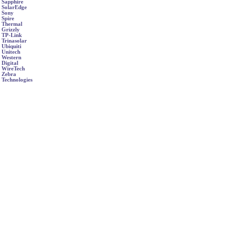
Sapphire
SolarEdge
Sony
Spire
Thermal
Grizzly
TP-Link
Trinasolar
Ubiquiti
Unitech
Western
Digital
WireTech
Zebra
Technologies