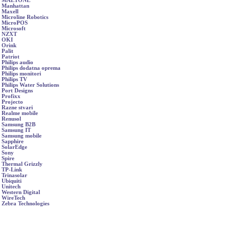
MAETONE
Manhattan
Maxell
Microline Robotics
MicroPOS
Microsoft
NZXT
OKI
Orink
Palit
Patriot
Philips audio
Philips dodatna oprema
Philips monitori
Philips TV
Philips Water Solutions
Port Designs
Profixx
Projecto
Razne stvari
Realme mobile
Renusol
Samsung B2B
Samsung IT
Samsung mobile
Sapphire
SolarEdge
Sony
Spire
Thermal Grizzly
TP-Link
Trinasolar
Ubiquiti
Unitech
Western Digital
WireTech
Zebra Technologies