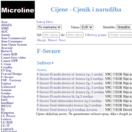
Cijene - Cjenik i narudžba
Acer
Sakrij filtre
ADATA
Valuta
Skladište
AMD
AOC
Asonic
Od:
do:
Filtriraj grupu
Asus Commercial
Akcije
Hitovi
Novi
Asus Consumer
Asus Open System
Avacom
F-Secure
BatterX
Canon B2B
Canon foto-video
Canon OPP
Softver
+
C-Lion
Creality
Zaštita
EVTrip
Fractal Design
F-Secure IS multi-device el. licenca 1g, 1 uređaj
VPC: ? EUR
Nije n
F-Secure
F-Secure IS multi-device el. licenca 1g,5 uređaja
VPC: ? EUR
Nije n
FSP - Fortron
F-Secure IS multi-device el. licenca 2g, 1 uređaj
VPC: ? EUR
Nije n
Fujitsu
Gainward
F-Secure IS multi-device el. licenca 2g, 3 uređaja
VPC: ? EUR
Nije n
Genesis
F-Secure IS multi-device el. licenca 2g, 5 uređaja
VPC: ? EUR
Nije n
Genius
F-Secure IS multi-device lic.1g,3 uređaja
VPC: ? EUR
Nije n
Gigabyte
Intel
F-Secure Total elektronska licenca 1g,3 uređaja
VPC: ? EUR
Nije n
Intellinet
F-Secure Total elektronska licenca 2g,3 uređaja
VPC: ? EUR
Nije n
IPEVO
IQ
F-Secure Total licenca 1g,5 uređaja, koverta
VPC: ? EUR
Dovol
Kingston
Cijene uključuju porez. Ne garantiramo točnost opisa, slika i drugih p
LC Power
Lenovo
LG B2B
LG IT
Logitech