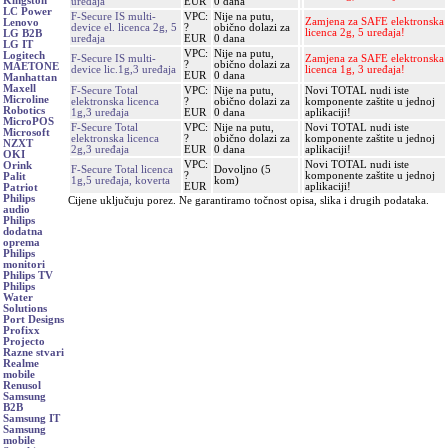
Kingston
uređaja
EUR
0 dana
LC Power
F-Secure IS multi-
VPC:
Nije na putu,
Zamjena za SAFE elektronska
Lenovo
device el. licenca 2g, 5
?
obično dolazi za
licenca 2g, 5 uređaja!
LG B2B
uređaja
EUR
0 dana
LG IT
VPC:
Nije na putu,
Logitech
F-Secure IS multi-
Zamjena za SAFE elektronska
?
obično dolazi za
MAETONE
device lic.1g,3 uređaja
licenca 1g, 3 uređaja!
EUR
0 dana
Manhattan
Maxell
F-Secure Total
VPC:
Nije na putu,
Novi TOTAL nudi iste
Microline
elektronska licenca
?
obično dolazi za
komponente zaštite u jednoj
Robotics
1g,3 uređaja
EUR
0 dana
aplikaciji!
MicroPOS
F-Secure Total
VPC:
Nije na putu,
Novi TOTAL nudi iste
Microsoft
elektronska licenca
?
obično dolazi za
komponente zaštite u jednoj
NZXT
2g,3 uređaja
EUR
0 dana
aplikaciji!
OKI
VPC:
Novi TOTAL nudi iste
Orink
F-Secure Total licenca
Dovoljno (5
?
komponente zaštite u jednoj
Palit
1g,5 uređaja, koverta
kom)
EUR
aplikaciji!
Patriot
Philips
Cijene uključuju porez. Ne garantiramo točnost opisa, slika i drugih podataka.
audio
Philips
dodatna
oprema
Philips
monitori
Philips TV
Philips
Water
Solutions
Port Designs
Profixx
Projecto
Razne stvari
Realme
mobile
Renusol
Samsung
B2B
Samsung IT
Samsung
mobile