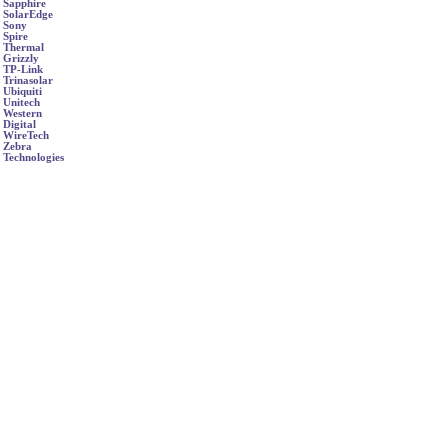
Sapphire
SolarEdge
Sony
Spire
Thermal
Grizzly
TP-Link
Trinasolar
Ubiquiti
Unitech
Western
Digital
WireTech
Zebra
Technologies