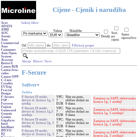
Cijene - Cjenik i narudžba
Acer
Sakrij filtre
ADATA
AMD
Valuta
Skladište
AOC
Sort.
Samo
Asonic
Detalji
po
isporučivo
Asus
cijeni
Commercial
Od:
do:
Filtriraj grupu
Asus
Consumer
Asus Open
System
Avacom
Akcije
Hitovi
Novi
BatterX
Canon B2B
Canon foto-
F-Secure
video
Canon OPP
C-Lion
Creality
Softver
+
EVTrip
Fractal
Zaštita
Design
F-Secure IS multi-
VPC:
Nije na putu,
F-Secure
Zamjena za SAFE elektronska
device el. licenca 1g, 1
?
obično dolazi za
FSP -
licenca 1g, 1 uređaj!
uređaj
EUR
0 dana
Fortron
Fujitsu
F-Secure IS multi-
VPC:
Nije na putu,
Zamjena za SAFE elektronska
Gainward
device el. licenca 1g,5
?
obično dolazi za
licenca 1g, 5 uređaja!
Genesis
uređaja
EUR
0 dana
Genius
F-Secure IS multi-
VPC:
Nije na putu,
Gigabyte
Zamjena za SAFE elektronska
device el. licenca 2g, 1
?
obično dolazi za
Intel
licenca 2g, 1 uređaj!
uređaj
EUR
0 dana
Intellinet
IPEVO
F-Secure IS multi-
VPC:
Nije na putu,
Zamjena za SAFE elektronska
IQ
device el. licenca 2g, 3
?
obično dolazi za
licenca 2g, 3 uređaja!