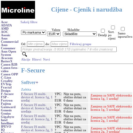
Cijene - Cjenik i narudžba
Acer
Sakrij filtre
ADATA
AMD
Valuta
Skladište
AOC
Sort.
Samo
Asonic
Detalji
po
isporučivo
Asus
cijeni
Commercial
Od:
do:
Filtriraj grupu
Asus
Consumer
Asus Open
System
Avacom
Akcije
Hitovi
Novi
BatterX
Canon B2B
Canon foto-
F-Secure
video
Canon OPP
C-Lion
Creality
Softver
+
EVTrip
Fractal
Zaštita
Design
F-Secure IS multi-
VPC:
Nije na putu,
F-Secure
Zamjena za SAFE elektronska
device el. licenca 1g, 1
?
obično dolazi za
FSP -
licenca 1g, 1 uređaj!
uređaj
EUR
0 dana
Fortron
Fujitsu
F-Secure IS multi-
VPC:
Nije na putu,
Zamjena za SAFE elektronska
Gainward
device el. licenca 1g,5
?
obično dolazi za
licenca 1g, 5 uređaja!
Genesis
uređaja
EUR
0 dana
Genius
F-Secure IS multi-
VPC:
Nije na putu,
Gigabyte
Zamjena za SAFE elektronska
device el. licenca 2g, 1
?
obično dolazi za
Intel
licenca 2g, 1 uređaj!
uređaj
EUR
0 dana
Intellinet
IPEVO
F-Secure IS multi-
VPC:
Nije na putu,
Zamjena za SAFE elektronska
IQ
device el. licenca 2g, 3
?
obično dolazi za
licenca 2g, 3 uređaja!