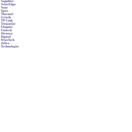
Sapphire
SolarEdge
Sony
Spire
Thermal
Grizzly
TP-Link
Trinasolar
Ubiquiti
Unitech
Western
Digital
WireTech
Zebra
Technologies