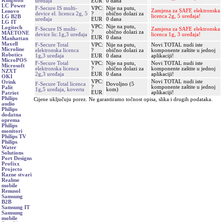
Kingston
uređaja
EUR
0 dana
LC Power
F-Secure IS multi-
VPC:
Nije na putu,
Zamjena za SAFE elektronska
Lenovo
device el. licenca 2g, 5
?
obično dolazi za
licenca 2g, 5 uređaja!
LG B2B
uređaja
EUR
0 dana
LG IT
VPC:
Nije na putu,
Logitech
F-Secure IS multi-
Zamjena za SAFE elektronska
?
obično dolazi za
MAETONE
device lic.1g,3 uređaja
licenca 1g, 3 uređaja!
EUR
0 dana
Manhattan
Maxell
F-Secure Total
VPC:
Nije na putu,
Novi TOTAL nudi iste
Microline
elektronska licenca
?
obično dolazi za
komponente zaštite u jednoj
Robotics
1g,3 uređaja
EUR
0 dana
aplikaciji!
MicroPOS
F-Secure Total
VPC:
Nije na putu,
Novi TOTAL nudi iste
Microsoft
elektronska licenca
?
obično dolazi za
komponente zaštite u jednoj
NZXT
2g,3 uređaja
EUR
0 dana
aplikaciji!
OKI
VPC:
Novi TOTAL nudi iste
Orink
F-Secure Total licenca
Dovoljno (5
?
komponente zaštite u jednoj
Palit
1g,5 uređaja, koverta
kom)
EUR
aplikaciji!
Patriot
Philips
Cijene uključuju porez. Ne garantiramo točnost opisa, slika i drugih podataka.
audio
Philips
dodatna
oprema
Philips
monitori
Philips TV
Philips
Water
Solutions
Port Designs
Profixx
Projecto
Razne stvari
Realme
mobile
Renusol
Samsung
B2B
Samsung IT
Samsung
mobile