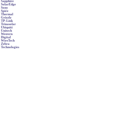
Sapphire
SolarEdge
Sony
Spire
Thermal
Grizzly
TP-Link
Trinasolar
Ubiquiti
Unitech
Western
Digital
WireTech
Zebra
Technologies