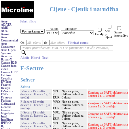
Cijene - Cjenik i narudžba
Acer
Sakrij filtre
ADATA
AMD
Valuta
Skladište
AOC
Sort.
Samo
Asonic
Detalji
po
isporučivo
Asus
cijeni
Commercial
Od:
do:
Filtriraj grupu
Asus
Consumer
Asus Open
System
Avacom
Akcije
Hitovi
Novi
BatterX
Canon B2B
Canon foto-
F-Secure
video
Canon OPP
C-Lion
Creality
Softver
+
EVTrip
Fractal
Zaštita
Design
F-Secure IS multi-
VPC:
Nije na putu,
F-Secure
Zamjena za SAFE elektronska
device el. licenca 1g, 1
?
obično dolazi za
FSP -
licenca 1g, 1 uređaj!
uređaj
EUR
0 dana
Fortron
Fujitsu
F-Secure IS multi-
VPC:
Nije na putu,
Zamjena za SAFE elektronska
Gainward
device el. licenca 1g,5
?
obično dolazi za
licenca 1g, 5 uređaja!
Genesis
uređaja
EUR
0 dana
Genius
F-Secure IS multi-
VPC:
Nije na putu,
Gigabyte
Zamjena za SAFE elektronska
device el. licenca 2g, 1
?
obično dolazi za
Intel
licenca 2g, 1 uređaj!
uređaj
EUR
0 dana
Intellinet
IPEVO
F-Secure IS multi-
VPC:
Nije na putu,
Zamjena za SAFE elektronska
IQ
device el. licenca 2g, 3
?
obično dolazi za
licenca 2g, 3 uređaja!