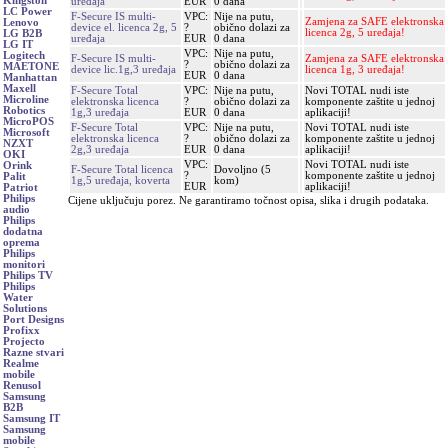
Kingston
uređaja
EUR
0 dana
LC Power
F-Secure IS multi-
VPC:
Nije na putu,
Zamjena za SAFE elektronska
Lenovo
device el. licenca 2g, 5
?
obično dolazi za
licenca 2g, 5 uređaja!
LG B2B
uređaja
EUR
0 dana
LG IT
VPC:
Nije na putu,
Logitech
F-Secure IS multi-
Zamjena za SAFE elektronska
?
obično dolazi za
MAETONE
device lic.1g,3 uređaja
licenca 1g, 3 uređaja!
EUR
0 dana
Manhattan
Maxell
F-Secure Total
VPC:
Nije na putu,
Novi TOTAL nudi iste
Microline
elektronska licenca
?
obično dolazi za
komponente zaštite u jednoj
Robotics
1g,3 uređaja
EUR
0 dana
aplikaciji!
MicroPOS
F-Secure Total
VPC:
Nije na putu,
Novi TOTAL nudi iste
Microsoft
elektronska licenca
?
obično dolazi za
komponente zaštite u jednoj
NZXT
2g,3 uređaja
EUR
0 dana
aplikaciji!
OKI
VPC:
Novi TOTAL nudi iste
Orink
F-Secure Total licenca
Dovoljno (5
?
komponente zaštite u jednoj
Palit
1g,5 uređaja, koverta
kom)
EUR
aplikaciji!
Patriot
Philips
Cijene uključuju porez. Ne garantiramo točnost opisa, slika i drugih podataka.
audio
Philips
dodatna
oprema
Philips
monitori
Philips TV
Philips
Water
Solutions
Port Designs
Profixx
Projecto
Razne stvari
Realme
mobile
Renusol
Samsung
B2B
Samsung IT
Samsung
mobile