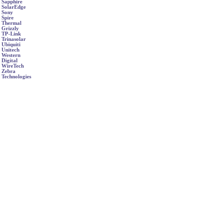
Sapphire
SolarEdge
Sony
Spire
Thermal
Grizzly
TP-Link
Trinasolar
Ubiquiti
Unitech
Western
Digital
WireTech
Zebra
Technologies