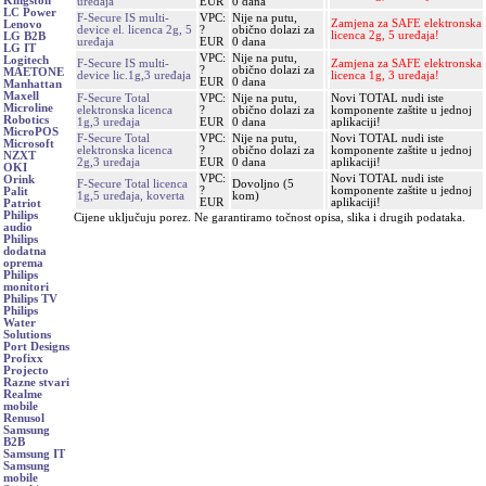
Kingston
uređaja
EUR
0 dana
LC Power
F-Secure IS multi-
VPC:
Nije na putu,
Zamjena za SAFE elektronska
Lenovo
device el. licenca 2g, 5
?
obično dolazi za
licenca 2g, 5 uređaja!
LG B2B
uređaja
EUR
0 dana
LG IT
VPC:
Nije na putu,
Logitech
F-Secure IS multi-
Zamjena za SAFE elektronska
?
obično dolazi za
MAETONE
device lic.1g,3 uređaja
licenca 1g, 3 uređaja!
EUR
0 dana
Manhattan
Maxell
F-Secure Total
VPC:
Nije na putu,
Novi TOTAL nudi iste
Microline
elektronska licenca
?
obično dolazi za
komponente zaštite u jednoj
Robotics
1g,3 uređaja
EUR
0 dana
aplikaciji!
MicroPOS
F-Secure Total
VPC:
Nije na putu,
Novi TOTAL nudi iste
Microsoft
elektronska licenca
?
obično dolazi za
komponente zaštite u jednoj
NZXT
2g,3 uređaja
EUR
0 dana
aplikaciji!
OKI
VPC:
Novi TOTAL nudi iste
Orink
F-Secure Total licenca
Dovoljno (5
?
komponente zaštite u jednoj
Palit
1g,5 uređaja, koverta
kom)
EUR
aplikaciji!
Patriot
Philips
Cijene uključuju porez. Ne garantiramo točnost opisa, slika i drugih podataka.
audio
Philips
dodatna
oprema
Philips
monitori
Philips TV
Philips
Water
Solutions
Port Designs
Profixx
Projecto
Razne stvari
Realme
mobile
Renusol
Samsung
B2B
Samsung IT
Samsung
mobile