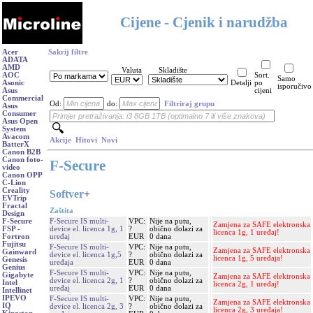
Cijene - Cjenik i narudžba
Acer
Sakrij filtre
ADATA
AMD
Valuta
Skladište
AOC
Sort.
Samo
Asonic
Detalji
po
isporučivo
Asus
cijeni
Commercial
Od:
do:
Filtriraj grupu
Asus
Consumer
Asus Open
System
Avacom
Akcije
Hitovi
Novi
BatterX
Canon B2B
Canon foto-
F-Secure
video
Canon OPP
C-Lion
Creality
Softver
+
EVTrip
Fractal
Zaštita
Design
F-Secure IS multi-
VPC:
Nije na putu,
F-Secure
Zamjena za SAFE elektronska
device el. licenca 1g, 1
?
obično dolazi za
FSP -
licenca 1g, 1 uređaj!
uređaj
EUR
0 dana
Fortron
Fujitsu
F-Secure IS multi-
VPC:
Nije na putu,
Zamjena za SAFE elektronska
Gainward
device el. licenca 1g,5
?
obično dolazi za
licenca 1g, 5 uređaja!
Genesis
uređaja
EUR
0 dana
Genius
F-Secure IS multi-
VPC:
Nije na putu,
Gigabyte
Zamjena za SAFE elektronska
device el. licenca 2g, 1
?
obično dolazi za
Intel
licenca 2g, 1 uređaj!
uređaj
EUR
0 dana
Intellinet
IPEVO
F-Secure IS multi-
VPC:
Nije na putu,
Zamjena za SAFE elektronska
IQ
device el. licenca 2g, 3
?
obično dolazi za
licenca 2g, 3 uređaja!