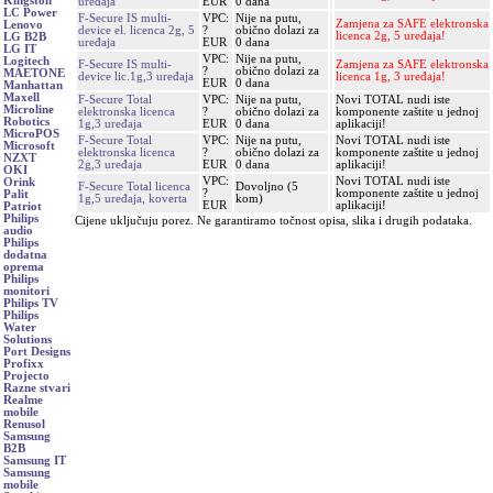
Kingston
uređaja
EUR
0 dana
LC Power
F-Secure IS multi-
VPC:
Nije na putu,
Zamjena za SAFE elektronska
Lenovo
device el. licenca 2g, 5
?
obično dolazi za
licenca 2g, 5 uređaja!
LG B2B
uređaja
EUR
0 dana
LG IT
VPC:
Nije na putu,
Logitech
F-Secure IS multi-
Zamjena za SAFE elektronska
?
obično dolazi za
MAETONE
device lic.1g,3 uređaja
licenca 1g, 3 uređaja!
EUR
0 dana
Manhattan
Maxell
F-Secure Total
VPC:
Nije na putu,
Novi TOTAL nudi iste
Microline
elektronska licenca
?
obično dolazi za
komponente zaštite u jednoj
Robotics
1g,3 uređaja
EUR
0 dana
aplikaciji!
MicroPOS
F-Secure Total
VPC:
Nije na putu,
Novi TOTAL nudi iste
Microsoft
elektronska licenca
?
obično dolazi za
komponente zaštite u jednoj
NZXT
2g,3 uređaja
EUR
0 dana
aplikaciji!
OKI
VPC:
Novi TOTAL nudi iste
Orink
F-Secure Total licenca
Dovoljno (5
?
komponente zaštite u jednoj
Palit
1g,5 uređaja, koverta
kom)
EUR
aplikaciji!
Patriot
Philips
Cijene uključuju porez. Ne garantiramo točnost opisa, slika i drugih podataka.
audio
Philips
dodatna
oprema
Philips
monitori
Philips TV
Philips
Water
Solutions
Port Designs
Profixx
Projecto
Razne stvari
Realme
mobile
Renusol
Samsung
B2B
Samsung IT
Samsung
mobile