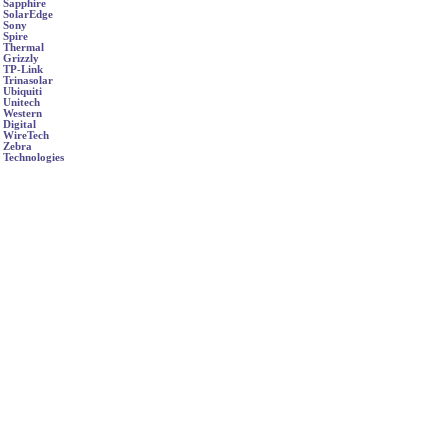
Sapphire
SolarEdge
Sony
Spire
Thermal
Grizzly
TP-Link
Trinasolar
Ubiquiti
Unitech
Western
Digital
WireTech
Zebra
Technologies