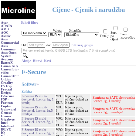
Cijene - Cjenik i narudžba
Acer
Sakrij filtre
ADATA
AMD
Valuta
Skladište
AOC
Sort.
Samo
Asonic
Detalji
po
isporučivo
Asus
cijeni
Commercial
Od:
do:
Filtriraj grupu
Asus
Consumer
Asus Open
System
Avacom
Akcije
Hitovi
Novi
BatterX
Canon B2B
Canon foto-
F-Secure
video
Canon OPP
C-Lion
Creality
Softver
+
EVTrip
Fractal
Zaštita
Design
F-Secure IS multi-
VPC:
Nije na putu,
F-Secure
Zamjena za SAFE elektronska
device el. licenca 1g, 1
?
obično dolazi za
FSP -
licenca 1g, 1 uređaj!
uređaj
EUR
0 dana
Fortron
Fujitsu
F-Secure IS multi-
VPC:
Nije na putu,
Zamjena za SAFE elektronska
Gainward
device el. licenca 1g,5
?
obično dolazi za
licenca 1g, 5 uređaja!
Genesis
uređaja
EUR
0 dana
Genius
F-Secure IS multi-
VPC:
Nije na putu,
Gigabyte
Zamjena za SAFE elektronska
device el. licenca 2g, 1
?
obično dolazi za
Intel
licenca 2g, 1 uređaj!
uređaj
EUR
0 dana
Intellinet
IPEVO
F-Secure IS multi-
VPC:
Nije na putu,
Zamjena za SAFE elektronska
IQ
device el. licenca 2g, 3
?
obično dolazi za
licenca 2g, 3 uređaja!