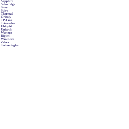
Sapphire
SolarEdge
Sony
Spire
Thermal
Grizzly
TP-Link
Trinasolar
Ubiquiti
Unitech
Western
Digital
WireTech
Zebra
Technologies