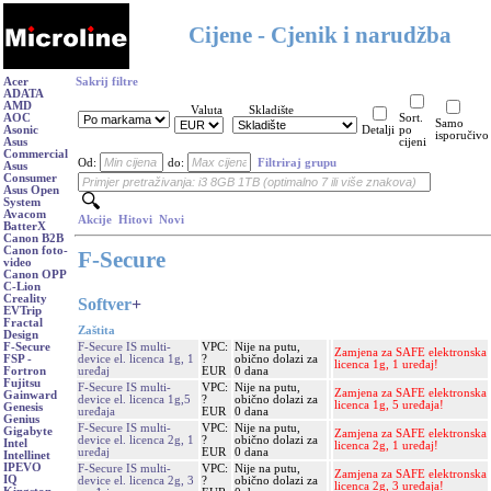
Cijene - Cjenik i narudžba
Acer
Sakrij filtre
ADATA
AMD
Valuta
Skladište
AOC
Sort.
Samo
Asonic
Detalji
po
isporučivo
Asus
cijeni
Commercial
Od:
do:
Filtriraj grupu
Asus
Consumer
Asus Open
System
Avacom
Akcije
Hitovi
Novi
BatterX
Canon B2B
Canon foto-
F-Secure
video
Canon OPP
C-Lion
Creality
Softver
+
EVTrip
Fractal
Zaštita
Design
F-Secure IS multi-
VPC:
Nije na putu,
F-Secure
Zamjena za SAFE elektronska
device el. licenca 1g, 1
?
obično dolazi za
FSP -
licenca 1g, 1 uređaj!
uređaj
EUR
0 dana
Fortron
Fujitsu
F-Secure IS multi-
VPC:
Nije na putu,
Zamjena za SAFE elektronska
Gainward
device el. licenca 1g,5
?
obično dolazi za
licenca 1g, 5 uređaja!
Genesis
uređaja
EUR
0 dana
Genius
F-Secure IS multi-
VPC:
Nije na putu,
Gigabyte
Zamjena za SAFE elektronska
device el. licenca 2g, 1
?
obično dolazi za
Intel
licenca 2g, 1 uređaj!
uređaj
EUR
0 dana
Intellinet
IPEVO
F-Secure IS multi-
VPC:
Nije na putu,
Zamjena za SAFE elektronska
IQ
device el. licenca 2g, 3
?
obično dolazi za
licenca 2g, 3 uređaja!