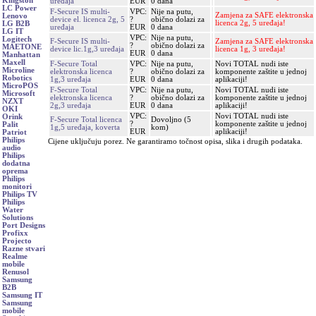
Kingston
uređaja
EUR
0 dana
LC Power
F-Secure IS multi-
VPC:
Nije na putu,
Zamjena za SAFE elektronska
Lenovo
device el. licenca 2g, 5
?
obično dolazi za
licenca 2g, 5 uređaja!
LG B2B
uređaja
EUR
0 dana
LG IT
VPC:
Nije na putu,
Logitech
F-Secure IS multi-
Zamjena za SAFE elektronska
?
obično dolazi za
MAETONE
device lic.1g,3 uređaja
licenca 1g, 3 uređaja!
EUR
0 dana
Manhattan
Maxell
F-Secure Total
VPC:
Nije na putu,
Novi TOTAL nudi iste
Microline
elektronska licenca
?
obično dolazi za
komponente zaštite u jednoj
Robotics
1g,3 uređaja
EUR
0 dana
aplikaciji!
MicroPOS
F-Secure Total
VPC:
Nije na putu,
Novi TOTAL nudi iste
Microsoft
elektronska licenca
?
obično dolazi za
komponente zaštite u jednoj
NZXT
2g,3 uređaja
EUR
0 dana
aplikaciji!
OKI
VPC:
Novi TOTAL nudi iste
Orink
F-Secure Total licenca
Dovoljno (5
?
komponente zaštite u jednoj
Palit
1g,5 uređaja, koverta
kom)
EUR
aplikaciji!
Patriot
Philips
Cijene uključuju porez. Ne garantiramo točnost opisa, slika i drugih podataka.
audio
Philips
dodatna
oprema
Philips
monitori
Philips TV
Philips
Water
Solutions
Port Designs
Profixx
Projecto
Razne stvari
Realme
mobile
Renusol
Samsung
B2B
Samsung IT
Samsung
mobile