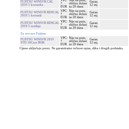
VPC:
Nije na putu,
FUJITSU WINSVR CAL
Garan.
?
obično dolazi
2019 5 korisnika
12 mj.
EUR
za 20 dana
VPC:
Nije na putu,
FUJITSU WINSVR RDSCAL
Garan.
?
obično dolazi
2019 1 korisnik
12 mj.
EUR
za 20 dana
VPC:
Nije na putu,
FUJITSU WINSVR RDSCAL
Garan.
?
obično dolazi
2019 5 uređaja
12 mj.
EUR
za 20 dana
Za servere Fujitsu
VPC:
Nije na putu,
FUJITSU WINSVR 2019
Garan.
?
obično dolazi
STD 16Core ROK
12 mj.
EUR
za 20 dana
Cijene uključuju porez. Ne garantiramo točnost opisa, slika i drugih podataka.