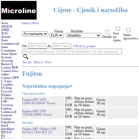
Cijene - Cjenik i narudžba
Acer
Sakrij filtre
ADATA
AMD
Valuta
Skladište
AOC
Sort.
Samo
Asonic
Detalji
po
isporučivo
Asus
cijeni
Commercial
Od:
do:
Filtriraj grupu
Asus
Consumer
Asus Open
System
Avacom
Akcije
Hitovi
Novi
BatterX
Canon B2B
Canon foto-
Fujitsu
video
Canon OPP
C-Lion
Creality
Neprekidna napajanja
+
EVTrip
Fractal
Line interactive
Design
VPC:
Nije na putu,
F-Secure
Fujitsu APC UPS
Garan.
?
obično dolazi
FSP -
1500VA/1000W Tower
36 mj.
EUR
za 10 dana
Fortron
Fujitsu
VPC:
Nije na putu,
Fujitsu APC UPS
Garan.
Gainward
?
obično dolazi
750VA/500W Tower
36 mj.
Genesis
EUR
za 10 dana
Genius
Gigabyte
On line
Intel
VPC:
Nije na putu,
Fujitsu APC Online UPS
Garan.
Intellinet
?
obično dolazi
3kVA/2.7kW R/T 2U
36 mj.
IPEVO
EUR
za 10 dana
IQ
VPC:
Nije na putu,