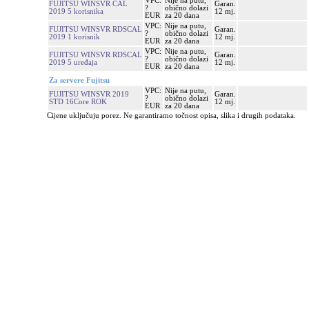
VPC:
Nije na putu,
FUJITSU WINSVR CAL
Garan.
?
obično dolazi
2019 5 korisnika
12 mj.
EUR
za 20 dana
VPC:
Nije na putu,
FUJITSU WINSVR RDSCAL
Garan.
?
obično dolazi
2019 1 korisnik
12 mj.
EUR
za 20 dana
VPC:
Nije na putu,
FUJITSU WINSVR RDSCAL
Garan.
?
obično dolazi
2019 5 uređaja
12 mj.
EUR
za 20 dana
Za servere Fujitsu
VPC:
Nije na putu,
FUJITSU WINSVR 2019
Garan.
?
obično dolazi
STD 16Core ROK
12 mj.
EUR
za 20 dana
Cijene uključuju porez. Ne garantiramo točnost opisa, slika i drugih podataka.