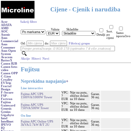
Cijene - Cjenik i narudžba
Acer
Sakrij filtre
ADATA
AMD
Valuta
Skladište
AOC
Sort.
Samo
Asonic
Detalji
po
isporučivo
Asus
cijeni
Commercial
Od:
do:
Filtriraj grupu
Asus
Consumer
Asus Open
System
Avacom
Akcije
Hitovi
Novi
BatterX
Canon B2B
Canon foto-
Fujitsu
video
Canon OPP
C-Lion
Creality
Neprekidna napajanja
+
EVTrip
Fractal
Line interactive
Design
VPC:
Nije na putu,
F-Secure
Fujitsu APC UPS
Garan.
?
obično dolazi
FSP -
1500VA/1000W Tower
36 mj.
EUR
za 10 dana
Fortron
Fujitsu
VPC:
Nije na putu,
Fujitsu APC UPS
Garan.
Gainward
?
obično dolazi
750VA/500W Tower
36 mj.
Genesis
EUR
za 10 dana
Genius
Gigabyte
On line
Intel
VPC:
Nije na putu,
Fujitsu APC Online UPS
Garan.
Intellinet
?
obično dolazi
3kVA/2.7kW R/T 2U
36 mj.
IPEVO
EUR
za 10 dana
IQ
VPC:
Nije na putu,