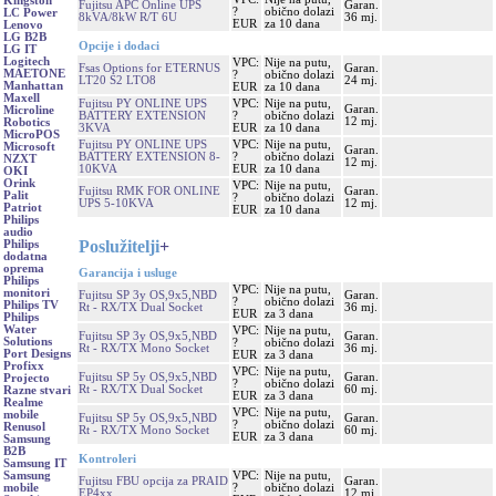
Kingston
Fujitsu APC Online UPS
Garan.
?
obično dolazi
LC Power
8kVA/8kW R/T 6U
36 mj.
EUR
za 10 dana
Lenovo
LG B2B
Opcije i dodaci
LG IT
Logitech
VPC:
Nije na putu,
Fsas Options for ETERNUS
Garan.
MAETONE
?
obično dolazi
LT20 S2 LTO8
24 mj.
Manhattan
EUR
za 10 dana
Maxell
Fujitsu PY ONLINE UPS
VPC:
Nije na putu,
Garan.
Microline
BATTERY EXTENSION
?
obično dolazi
12 mj.
Robotics
3KVA
EUR
za 10 dana
MicroPOS
Fujitsu PY ONLINE UPS
VPC:
Nije na putu,
Microsoft
Garan.
BATTERY EXTENSION 8-
?
obično dolazi
NZXT
12 mj.
10KVA
EUR
za 10 dana
OKI
Orink
VPC:
Nije na putu,
Fujitsu RMK FOR ONLINE
Garan.
Palit
?
obično dolazi
UPS 5-10KVA
12 mj.
Patriot
EUR
za 10 dana
Philips
audio
Poslužitelji
+
Philips
dodatna
oprema
Garancija i usluge
Philips
VPC:
Nije na putu,
monitori
Fujitsu SP 3y OS,9x5,NBD
Garan.
?
obično dolazi
Philips TV
Rt - RX/TX Dual Socket
36 mj.
EUR
za 3 dana
Philips
Water
VPC:
Nije na putu,
Fujitsu SP 3y OS,9x5,NBD
Garan.
Solutions
?
obično dolazi
Rt - RX/TX Mono Socket
36 mj.
Port Designs
EUR
za 3 dana
Profixx
VPC:
Nije na putu,
Fujitsu SP 5y OS,9x5,NBD
Garan.
Projecto
?
obično dolazi
Rt - RX/TX Dual Socket
60 mj.
Razne stvari
EUR
za 3 dana
Realme
VPC:
Nije na putu,
mobile
Fujitsu SP 5y OS,9x5,NBD
Garan.
?
obično dolazi
Renusol
Rt - RX/TX Mono Socket
60 mj.
EUR
za 3 dana
Samsung
B2B
Kontroleri
Samsung IT
VPC:
Nije na putu,
Samsung
Fujitsu FBU opcija za PRAID
Garan.
?
obično dolazi
mobile
EP4xx
12 mj.