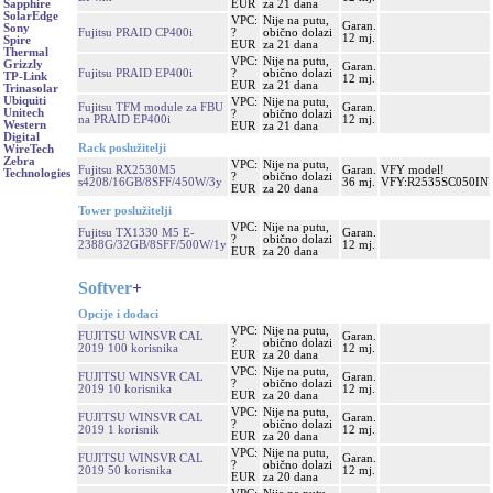
EUR
za 21 dana
Sapphire
SolarEdge
VPC:
Nije na putu,
Garan.
Sony
Fujitsu PRAID CP400i
?
obično dolazi
12 mj.
Spire
EUR
za 21 dana
Thermal
VPC:
Nije na putu,
Grizzly
Garan.
Fujitsu PRAID EP400i
?
obično dolazi
TP-Link
12 mj.
EUR
za 21 dana
Trinasolar
Ubiquiti
VPC:
Nije na putu,
Fujitsu TFM module za FBU
Garan.
Unitech
?
obično dolazi
na PRAID EP400i
12 mj.
Western
EUR
za 21 dana
Digital
Rack poslužitelji
WireTech
Zebra
VPC:
Nije na putu,
Fujitsu RX2530M5
Garan.
VFY model!
Technologies
?
obično dolazi
s4208/16GB/8SFF/450W/3y
36 mj.
VFY:R2535SC050IN
EUR
za 20 dana
Tower poslužitelji
VPC:
Nije na putu,
Fujitsu TX1330 M5 E-
Garan.
?
obično dolazi
2388G/32GB/8SFF/500W/1y
12 mj.
EUR
za 20 dana
Softver
+
Opcije i dodaci
VPC:
Nije na putu,
FUJITSU WINSVR CAL
Garan.
?
obično dolazi
2019 100 korisnika
12 mj.
EUR
za 20 dana
VPC:
Nije na putu,
FUJITSU WINSVR CAL
Garan.
?
obično dolazi
2019 10 korisnika
12 mj.
EUR
za 20 dana
VPC:
Nije na putu,
FUJITSU WINSVR CAL
Garan.
?
obično dolazi
2019 1 korisnik
12 mj.
EUR
za 20 dana
VPC:
Nije na putu,
FUJITSU WINSVR CAL
Garan.
?
obično dolazi
2019 50 korisnika
12 mj.
EUR
za 20 dana