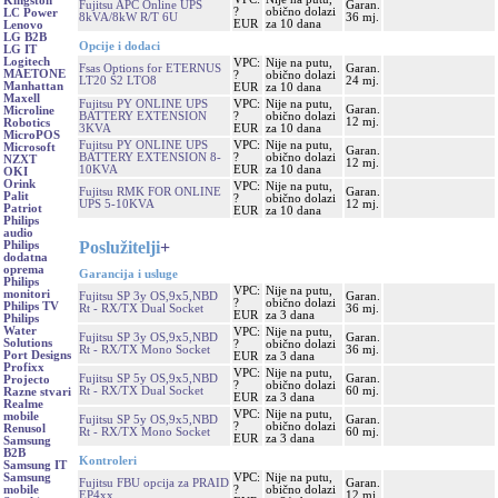
Kingston
Fujitsu APC Online UPS
Garan.
?
obično dolazi
LC Power
8kVA/8kW R/T 6U
36 mj.
EUR
za 10 dana
Lenovo
LG B2B
Opcije i dodaci
LG IT
Logitech
VPC:
Nije na putu,
Fsas Options for ETERNUS
Garan.
MAETONE
?
obično dolazi
LT20 S2 LTO8
24 mj.
Manhattan
EUR
za 10 dana
Maxell
Fujitsu PY ONLINE UPS
VPC:
Nije na putu,
Garan.
Microline
BATTERY EXTENSION
?
obično dolazi
12 mj.
Robotics
3KVA
EUR
za 10 dana
MicroPOS
Fujitsu PY ONLINE UPS
VPC:
Nije na putu,
Microsoft
Garan.
BATTERY EXTENSION 8-
?
obično dolazi
NZXT
12 mj.
10KVA
EUR
za 10 dana
OKI
Orink
VPC:
Nije na putu,
Fujitsu RMK FOR ONLINE
Garan.
Palit
?
obično dolazi
UPS 5-10KVA
12 mj.
Patriot
EUR
za 10 dana
Philips
audio
Poslužitelji
+
Philips
dodatna
oprema
Garancija i usluge
Philips
VPC:
Nije na putu,
monitori
Fujitsu SP 3y OS,9x5,NBD
Garan.
?
obično dolazi
Philips TV
Rt - RX/TX Dual Socket
36 mj.
EUR
za 3 dana
Philips
Water
VPC:
Nije na putu,
Fujitsu SP 3y OS,9x5,NBD
Garan.
Solutions
?
obično dolazi
Rt - RX/TX Mono Socket
36 mj.
Port Designs
EUR
za 3 dana
Profixx
VPC:
Nije na putu,
Fujitsu SP 5y OS,9x5,NBD
Garan.
Projecto
?
obično dolazi
Rt - RX/TX Dual Socket
60 mj.
Razne stvari
EUR
za 3 dana
Realme
VPC:
Nije na putu,
mobile
Fujitsu SP 5y OS,9x5,NBD
Garan.
?
obično dolazi
Renusol
Rt - RX/TX Mono Socket
60 mj.
EUR
za 3 dana
Samsung
B2B
Kontroleri
Samsung IT
VPC:
Nije na putu,
Samsung
Fujitsu FBU opcija za PRAID
Garan.
?
obično dolazi
mobile
EP4xx
12 mj.