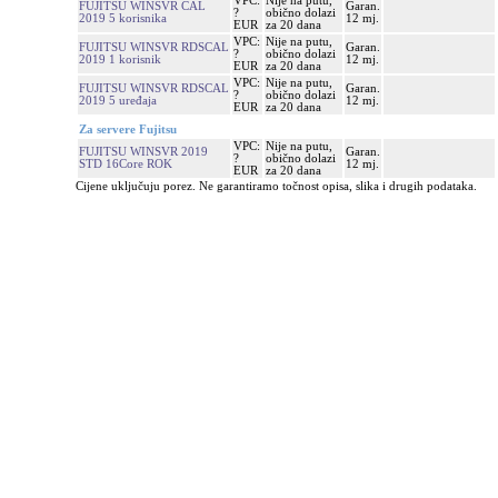
VPC:
Nije na putu,
FUJITSU WINSVR CAL
Garan.
?
obično dolazi
2019 5 korisnika
12 mj.
EUR
za 20 dana
VPC:
Nije na putu,
FUJITSU WINSVR RDSCAL
Garan.
?
obično dolazi
2019 1 korisnik
12 mj.
EUR
za 20 dana
VPC:
Nije na putu,
FUJITSU WINSVR RDSCAL
Garan.
?
obično dolazi
2019 5 uređaja
12 mj.
EUR
za 20 dana
Za servere Fujitsu
VPC:
Nije na putu,
FUJITSU WINSVR 2019
Garan.
?
obično dolazi
STD 16Core ROK
12 mj.
EUR
za 20 dana
Cijene uključuju porez. Ne garantiramo točnost opisa, slika i drugih podataka.