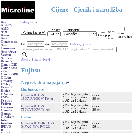
Cijene - Cjenik i narudžba
Acer
Sakrij filtre
ADATA
AMD
Valuta
Skladište
AOC
Sort.
Samo
Asonic
Detalji
po
isporučivo
Asus
cijeni
Commercial
Od:
do:
Filtriraj grupu
Asus
Consumer
Asus Open
System
Avacom
Akcije
Hitovi
Novi
BatterX
Canon B2B
Canon foto-
Fujitsu
video
Canon OPP
C-Lion
Creality
Neprekidna napajanja
+
EVTrip
Fractal
Line interactive
Design
VPC:
Nije na putu,
F-Secure
Fujitsu APC UPS
Garan.
?
obično dolazi
FSP -
1500VA/1000W Tower
36 mj.
EUR
za 10 dana
Fortron
Fujitsu
VPC:
Nije na putu,
Fujitsu APC UPS
Garan.
Gainward
?
obično dolazi
750VA/500W Tower
36 mj.
Genesis
EUR
za 10 dana
Genius
Gigabyte
On line
Intel
VPC:
Nije na putu,
Fujitsu APC Online UPS
Garan.
Intellinet
?
obično dolazi
3kVA/2.7kW R/T 2U
36 mj.
IPEVO
EUR
za 10 dana
IQ
VPC:
Nije na putu,