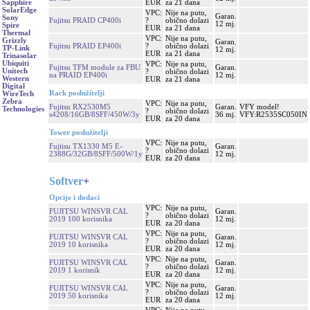
EUR
za 21 dana
Sapphire
SolarEdge
VPC:
Nije na putu,
Garan.
Sony
Fujitsu PRAID CP400i
?
obično dolazi
12 mj.
Spire
EUR
za 21 dana
Thermal
VPC:
Nije na putu,
Grizzly
Garan.
Fujitsu PRAID EP400i
?
obično dolazi
TP-Link
12 mj.
EUR
za 21 dana
Trinasolar
Ubiquiti
VPC:
Nije na putu,
Fujitsu TFM module za FBU
Garan.
Unitech
?
obično dolazi
na PRAID EP400i
12 mj.
Western
EUR
za 21 dana
Digital
Rack poslužitelji
WireTech
Zebra
VPC:
Nije na putu,
Fujitsu RX2530M5
Garan.
VFY model!
Technologies
?
obično dolazi
s4208/16GB/8SFF/450W/3y
36 mj.
VFY:R2535SC050IN
EUR
za 20 dana
Tower poslužitelji
VPC:
Nije na putu,
Fujitsu TX1330 M5 E-
Garan.
?
obično dolazi
2388G/32GB/8SFF/500W/1y
12 mj.
EUR
za 20 dana
Softver
+
Opcije i dodaci
VPC:
Nije na putu,
FUJITSU WINSVR CAL
Garan.
?
obično dolazi
2019 100 korisnika
12 mj.
EUR
za 20 dana
VPC:
Nije na putu,
FUJITSU WINSVR CAL
Garan.
?
obično dolazi
2019 10 korisnika
12 mj.
EUR
za 20 dana
VPC:
Nije na putu,
FUJITSU WINSVR CAL
Garan.
?
obično dolazi
2019 1 korisnik
12 mj.
EUR
za 20 dana
VPC:
Nije na putu,
FUJITSU WINSVR CAL
Garan.
?
obično dolazi
2019 50 korisnika
12 mj.
EUR
za 20 dana