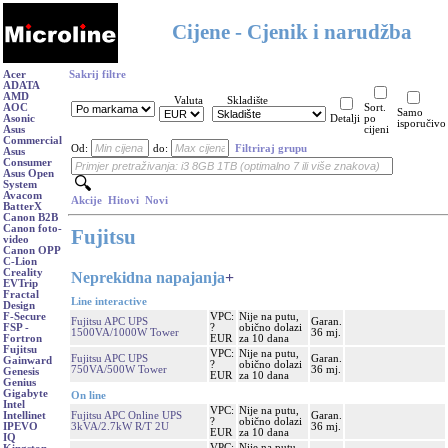
Cijene - Cjenik i narudžba
Acer
Sakrij filtre
ADATA
AMD
Valuta
Skladište
AOC
Sort.
Samo
Asonic
Detalji
po
isporučivo
Asus
cijeni
Commercial
Od:
do:
Filtriraj grupu
Asus
Consumer
Asus Open
System
Avacom
Akcije
Hitovi
Novi
BatterX
Canon B2B
Canon foto-
Fujitsu
video
Canon OPP
C-Lion
Creality
Neprekidna napajanja
+
EVTrip
Fractal
Line interactive
Design
VPC:
Nije na putu,
F-Secure
Fujitsu APC UPS
Garan.
?
obično dolazi
FSP -
1500VA/1000W Tower
36 mj.
EUR
za 10 dana
Fortron
Fujitsu
VPC:
Nije na putu,
Fujitsu APC UPS
Garan.
Gainward
?
obično dolazi
750VA/500W Tower
36 mj.
Genesis
EUR
za 10 dana
Genius
Gigabyte
On line
Intel
VPC:
Nije na putu,
Fujitsu APC Online UPS
Garan.
Intellinet
?
obično dolazi
3kVA/2.7kW R/T 2U
36 mj.
IPEVO
EUR
za 10 dana
IQ
VPC:
Nije na putu,