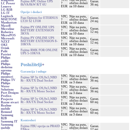
Kingston
Fujitsu APC Online UPS
Garan.
?
obično dolazi
LC Power
8kVA/8kW R/T 6U
36 mj.
EUR
za 10 dana
Lenovo
LG B2B
Opcije i dodaci
LG IT
Logitech
VPC:
Nije na putu,
Fsas Options for ETERNUS
Garan.
MAETONE
?
obično dolazi
LT20 S2 LTO8
24 mj.
Manhattan
EUR
za 10 dana
Maxell
Fujitsu PY ONLINE UPS
VPC:
Nije na putu,
Garan.
Microline
BATTERY EXTENSION
?
obično dolazi
12 mj.
Robotics
3KVA
EUR
za 10 dana
MicroPOS
Fujitsu PY ONLINE UPS
VPC:
Nije na putu,
Microsoft
Garan.
BATTERY EXTENSION 8-
?
obično dolazi
NZXT
12 mj.
10KVA
EUR
za 10 dana
OKI
Orink
VPC:
Nije na putu,
Fujitsu RMK FOR ONLINE
Garan.
Palit
?
obično dolazi
UPS 5-10KVA
12 mj.
Patriot
EUR
za 10 dana
Philips
audio
Poslužitelji
+
Philips
dodatna
oprema
Garancija i usluge
Philips
VPC:
Nije na putu,
monitori
Fujitsu SP 3y OS,9x5,NBD
Garan.
?
obično dolazi
Philips TV
Rt - RX/TX Dual Socket
36 mj.
EUR
za 3 dana
Philips
Water
VPC:
Nije na putu,
Fujitsu SP 3y OS,9x5,NBD
Garan.
Solutions
?
obično dolazi
Rt - RX/TX Mono Socket
36 mj.
Port Designs
EUR
za 3 dana
Profixx
VPC:
Nije na putu,
Fujitsu SP 5y OS,9x5,NBD
Garan.
Projecto
?
obično dolazi
Rt - RX/TX Dual Socket
60 mj.
Razne stvari
EUR
za 3 dana
Realme
VPC:
Nije na putu,
mobile
Fujitsu SP 5y OS,9x5,NBD
Garan.
?
obično dolazi
Renusol
Rt - RX/TX Mono Socket
60 mj.
EUR
za 3 dana
Samsung
B2B
Kontroleri
Samsung IT
VPC:
Nije na putu,
Samsung
Fujitsu FBU opcija za PRAID
Garan.
?
obično dolazi
mobile
EP4xx
12 mj.