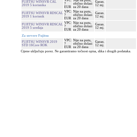
VPC:
Nije na putu,
FUJITSU WINSVR CAL
Garan.
?
obično dolazi
2019 5 korisnika
12 mj.
EUR
za 20 dana
VPC:
Nije na putu,
FUJITSU WINSVR RDSCAL
Garan.
?
obično dolazi
2019 1 korisnik
12 mj.
EUR
za 20 dana
VPC:
Nije na putu,
FUJITSU WINSVR RDSCAL
Garan.
?
obično dolazi
2019 5 uređaja
12 mj.
EUR
za 20 dana
Za servere Fujitsu
VPC:
Nije na putu,
FUJITSU WINSVR 2019
Garan.
?
obično dolazi
STD 16Core ROK
12 mj.
EUR
za 20 dana
Cijene uključuju porez. Ne garantiramo točnost opisa, slika i drugih podataka.