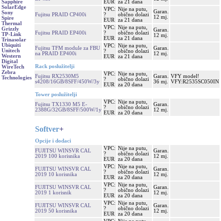
EUR
za 21 dana
Sapphire
SolarEdge
VPC:
Nije na putu,
Garan.
Sony
Fujitsu PRAID CP400i
?
obično dolazi
12 mj.
Spire
EUR
za 21 dana
Thermal
VPC:
Nije na putu,
Grizzly
Garan.
Fujitsu PRAID EP400i
?
obično dolazi
TP-Link
12 mj.
EUR
za 21 dana
Trinasolar
Ubiquiti
VPC:
Nije na putu,
Fujitsu TFM module za FBU
Garan.
Unitech
?
obično dolazi
na PRAID EP400i
12 mj.
Western
EUR
za 21 dana
Digital
Rack poslužitelji
WireTech
Zebra
VPC:
Nije na putu,
Fujitsu RX2530M5
Garan.
VFY model!
Technologies
?
obično dolazi
s4208/16GB/8SFF/450W/3y
36 mj.
VFY:R2535SC050IN
EUR
za 20 dana
Tower poslužitelji
VPC:
Nije na putu,
Fujitsu TX1330 M5 E-
Garan.
?
obično dolazi
2388G/32GB/8SFF/500W/1y
12 mj.
EUR
za 20 dana
Softver
+
Opcije i dodaci
VPC:
Nije na putu,
FUJITSU WINSVR CAL
Garan.
?
obično dolazi
2019 100 korisnika
12 mj.
EUR
za 20 dana
VPC:
Nije na putu,
FUJITSU WINSVR CAL
Garan.
?
obično dolazi
2019 10 korisnika
12 mj.
EUR
za 20 dana
VPC:
Nije na putu,
FUJITSU WINSVR CAL
Garan.
?
obično dolazi
2019 1 korisnik
12 mj.
EUR
za 20 dana
VPC:
Nije na putu,
FUJITSU WINSVR CAL
Garan.
?
obično dolazi
2019 50 korisnika
12 mj.
EUR
za 20 dana