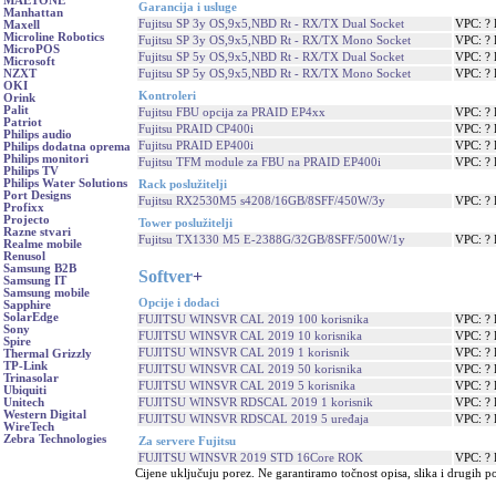
MAETONE
Garancija i usluge
Manhattan
Fujitsu SP 3y OS,9x5,NBD Rt - RX/TX Dual Socket
VPC: ?
Maxell
Microline Robotics
Fujitsu SP 3y OS,9x5,NBD Rt - RX/TX Mono Socket
VPC: ?
MicroPOS
Fujitsu SP 5y OS,9x5,NBD Rt - RX/TX Dual Socket
VPC: ?
Microsoft
Fujitsu SP 5y OS,9x5,NBD Rt - RX/TX Mono Socket
VPC: ?
NZXT
OKI
Kontroleri
Orink
Palit
Fujitsu FBU opcija za PRAID EP4xx
VPC: ?
Patriot
Fujitsu PRAID CP400i
VPC: ?
Philips audio
Fujitsu PRAID EP400i
VPC: ?
Philips dodatna oprema
Philips monitori
Fujitsu TFM module za FBU na PRAID EP400i
VPC: ?
Philips TV
Philips Water Solutions
Rack poslužitelji
Port Designs
Fujitsu RX2530M5 s4208/16GB/8SFF/450W/3y
VPC: ?
Profixx
Projecto
Tower poslužitelji
Razne stvari
Fujitsu TX1330 M5 E-2388G/32GB/8SFF/500W/1y
VPC: ?
Realme mobile
Renusol
Samsung B2B
Softver
+
Samsung IT
Samsung mobile
Opcije i dodaci
Sapphire
SolarEdge
FUJITSU WINSVR CAL 2019 100 korisnika
VPC: ?
Sony
FUJITSU WINSVR CAL 2019 10 korisnika
VPC: ?
Spire
FUJITSU WINSVR CAL 2019 1 korisnik
VPC: ?
Thermal Grizzly
TP-Link
FUJITSU WINSVR CAL 2019 50 korisnika
VPC: ?
Trinasolar
FUJITSU WINSVR CAL 2019 5 korisnika
VPC: ?
Ubiquiti
FUJITSU WINSVR RDSCAL 2019 1 korisnik
VPC: ?
Unitech
Western Digital
FUJITSU WINSVR RDSCAL 2019 5 uređaja
VPC: ?
WireTech
Zebra Technologies
Za servere Fujitsu
FUJITSU WINSVR 2019 STD 16Core ROK
VPC: ?
Cijene uključuju porez. Ne garantiramo točnost opisa, slika i drugih p