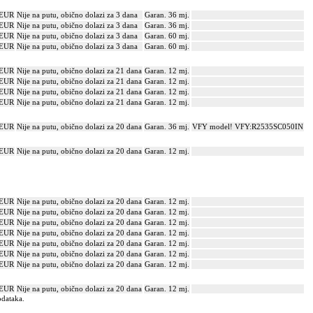
 EUR
Nije na putu, obično dolazi za 3 dana
Garan. 36 mj.
 EUR
Nije na putu, obično dolazi za 3 dana
Garan. 36 mj.
 EUR
Nije na putu, obično dolazi za 3 dana
Garan. 60 mj.
 EUR
Nije na putu, obično dolazi za 3 dana
Garan. 60 mj.
 EUR
Nije na putu, obično dolazi za 21 dana
Garan. 12 mj.
 EUR
Nije na putu, obično dolazi za 21 dana
Garan. 12 mj.
 EUR
Nije na putu, obično dolazi za 21 dana
Garan. 12 mj.
 EUR
Nije na putu, obično dolazi za 21 dana
Garan. 12 mj.
 EUR
Nije na putu, obično dolazi za 20 dana
Garan. 36 mj.
VFY model! VFY:R2535SC050IN
 EUR
Nije na putu, obično dolazi za 20 dana
Garan. 12 mj.
 EUR
Nije na putu, obično dolazi za 20 dana
Garan. 12 mj.
 EUR
Nije na putu, obično dolazi za 20 dana
Garan. 12 mj.
 EUR
Nije na putu, obično dolazi za 20 dana
Garan. 12 mj.
 EUR
Nije na putu, obično dolazi za 20 dana
Garan. 12 mj.
 EUR
Nije na putu, obično dolazi za 20 dana
Garan. 12 mj.
 EUR
Nije na putu, obično dolazi za 20 dana
Garan. 12 mj.
 EUR
Nije na putu, obično dolazi za 20 dana
Garan. 12 mj.
 EUR
Nije na putu, obično dolazi za 20 dana
Garan. 12 mj.
odataka.