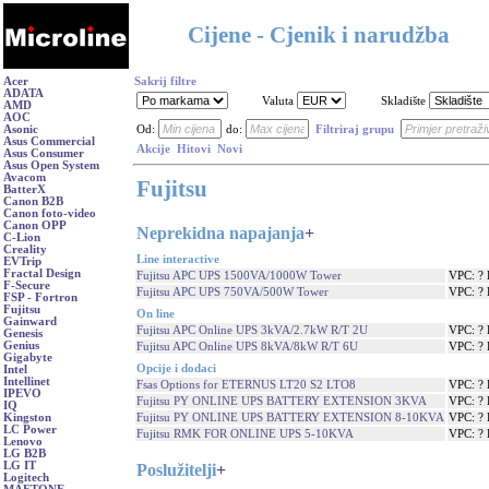
Cijene - Cjenik i narudžba
Acer
Sakrij filtre
ADATA
Valuta
Skladište
AMD
AOC
Asonic
Od:
do:
Filtriraj grupu
Asus Commercial
Akcije
Hitovi
Novi
Asus Consumer
Asus Open System
Avacom
Fujitsu
BatterX
Canon B2B
Canon foto-video
Canon OPP
Neprekidna napajanja
+
C-Lion
Creality
Line interactive
EVTrip
Fractal Design
Fujitsu APC UPS 1500VA/1000W Tower
VPC: ?
F-Secure
Fujitsu APC UPS 750VA/500W Tower
VPC: ?
FSP - Fortron
Fujitsu
On line
Gainward
Fujitsu APC Online UPS 3kVA/2.7kW R/T 2U
VPC: ?
Genesis
Genius
Fujitsu APC Online UPS 8kVA/8kW R/T 6U
VPC: ?
Gigabyte
Opcije i dodaci
Intel
Intellinet
Fsas Options for ETERNUS LT20 S2 LTO8
VPC: ?
IPEVO
Fujitsu PY ONLINE UPS BATTERY EXTENSION 3KVA
VPC: ?
IQ
Fujitsu PY ONLINE UPS BATTERY EXTENSION 8-10KVA
VPC: ?
Kingston
LC Power
Fujitsu RMK FOR ONLINE UPS 5-10KVA
VPC: ?
Lenovo
LG B2B
LG IT
Poslužitelji
+
Logitech