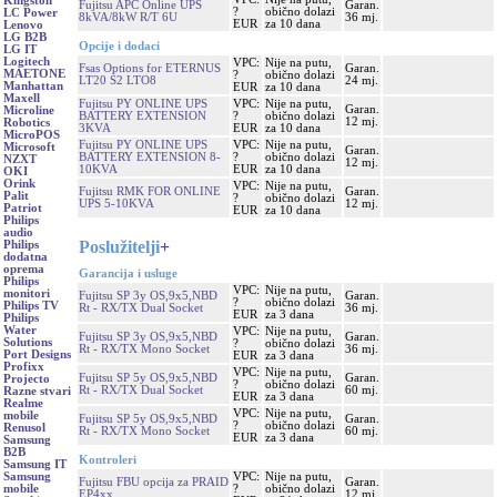
Kingston
Fujitsu APC Online UPS
Garan.
?
obično dolazi
LC Power
8kVA/8kW R/T 6U
36 mj.
EUR
za 10 dana
Lenovo
LG B2B
Opcije i dodaci
LG IT
Logitech
VPC:
Nije na putu,
Fsas Options for ETERNUS
Garan.
MAETONE
?
obično dolazi
LT20 S2 LTO8
24 mj.
Manhattan
EUR
za 10 dana
Maxell
Fujitsu PY ONLINE UPS
VPC:
Nije na putu,
Garan.
Microline
BATTERY EXTENSION
?
obično dolazi
12 mj.
Robotics
3KVA
EUR
za 10 dana
MicroPOS
Fujitsu PY ONLINE UPS
VPC:
Nije na putu,
Microsoft
Garan.
BATTERY EXTENSION 8-
?
obično dolazi
NZXT
12 mj.
10KVA
EUR
za 10 dana
OKI
Orink
VPC:
Nije na putu,
Fujitsu RMK FOR ONLINE
Garan.
Palit
?
obično dolazi
UPS 5-10KVA
12 mj.
Patriot
EUR
za 10 dana
Philips
audio
Poslužitelji
+
Philips
dodatna
oprema
Garancija i usluge
Philips
VPC:
Nije na putu,
monitori
Fujitsu SP 3y OS,9x5,NBD
Garan.
?
obično dolazi
Philips TV
Rt - RX/TX Dual Socket
36 mj.
EUR
za 3 dana
Philips
Water
VPC:
Nije na putu,
Fujitsu SP 3y OS,9x5,NBD
Garan.
Solutions
?
obično dolazi
Rt - RX/TX Mono Socket
36 mj.
Port Designs
EUR
za 3 dana
Profixx
VPC:
Nije na putu,
Fujitsu SP 5y OS,9x5,NBD
Garan.
Projecto
?
obično dolazi
Rt - RX/TX Dual Socket
60 mj.
Razne stvari
EUR
za 3 dana
Realme
VPC:
Nije na putu,
mobile
Fujitsu SP 5y OS,9x5,NBD
Garan.
?
obično dolazi
Renusol
Rt - RX/TX Mono Socket
60 mj.
EUR
za 3 dana
Samsung
B2B
Kontroleri
Samsung IT
VPC:
Nije na putu,
Samsung
Fujitsu FBU opcija za PRAID
Garan.
?
obično dolazi
mobile
EP4xx
12 mj.