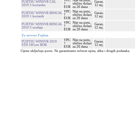
VPC:
Nije na putu,
FUJITSU WINSVR CAL
Garan.
?
obično dolazi
2019 5 korisnika
12 mj.
EUR
za 20 dana
VPC:
Nije na putu,
FUJITSU WINSVR RDSCAL
Garan.
?
obično dolazi
2019 1 korisnik
12 mj.
EUR
za 20 dana
VPC:
Nije na putu,
FUJITSU WINSVR RDSCAL
Garan.
?
obično dolazi
2019 5 uređaja
12 mj.
EUR
za 20 dana
Za servere Fujitsu
VPC:
Nije na putu,
FUJITSU WINSVR 2019
Garan.
?
obično dolazi
STD 16Core ROK
12 mj.
EUR
za 20 dana
Cijene uključuju porez. Ne garantiramo točnost opisa, slika i drugih podataka.