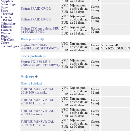
EUR
za 21 dana
Sapphire
SolarEdge
VPC:
Nije na putu,
Garan.
Sony
Fujitsu PRAID CP400i
?
obično dolazi
12 mj.
Spire
EUR
za 21 dana
Thermal
VPC:
Nije na putu,
Grizzly
Garan.
Fujitsu PRAID EP400i
?
obično dolazi
TP-Link
12 mj.
EUR
za 21 dana
Trinasolar
Ubiquiti
VPC:
Nije na putu,
Fujitsu TFM module za FBU
Garan.
Unitech
?
obično dolazi
na PRAID EP400i
12 mj.
Western
EUR
za 21 dana
Digital
Rack poslužitelji
WireTech
Zebra
VPC:
Nije na putu,
Fujitsu RX2530M5
Garan.
VFY model!
Technologies
?
obično dolazi
s4208/16GB/8SFF/450W/3y
36 mj.
VFY:R2535SC050IN
EUR
za 20 dana
Tower poslužitelji
VPC:
Nije na putu,
Fujitsu TX1330 M5 E-
Garan.
?
obično dolazi
2388G/32GB/8SFF/500W/1y
12 mj.
EUR
za 20 dana
Softver
+
Opcije i dodaci
VPC:
Nije na putu,
FUJITSU WINSVR CAL
Garan.
?
obično dolazi
2019 100 korisnika
12 mj.
EUR
za 20 dana
VPC:
Nije na putu,
FUJITSU WINSVR CAL
Garan.
?
obično dolazi
2019 10 korisnika
12 mj.
EUR
za 20 dana
VPC:
Nije na putu,
FUJITSU WINSVR CAL
Garan.
?
obično dolazi
2019 1 korisnik
12 mj.
EUR
za 20 dana
VPC:
Nije na putu,
FUJITSU WINSVR CAL
Garan.
?
obično dolazi
2019 50 korisnika
12 mj.
EUR
za 20 dana