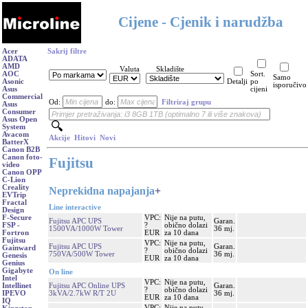
Cijene - Cjenik i narudžba
Acer
Sakrij filtre
ADATA
AMD
Valuta
Skladište
AOC
Sort.
Samo
Asonic
Detalji
po
isporučivo
Asus
cijeni
Commercial
Od:
do:
Filtriraj grupu
Asus
Consumer
Asus Open
System
Avacom
Akcije
Hitovi
Novi
BatterX
Canon B2B
Canon foto-
Fujitsu
video
Canon OPP
C-Lion
Creality
Neprekidna napajanja
+
EVTrip
Fractal
Line interactive
Design
VPC:
Nije na putu,
F-Secure
Fujitsu APC UPS
Garan.
?
obično dolazi
FSP -
1500VA/1000W Tower
36 mj.
EUR
za 10 dana
Fortron
Fujitsu
VPC:
Nije na putu,
Fujitsu APC UPS
Garan.
Gainward
?
obično dolazi
750VA/500W Tower
36 mj.
Genesis
EUR
za 10 dana
Genius
Gigabyte
On line
Intel
VPC:
Nije na putu,
Fujitsu APC Online UPS
Garan.
Intellinet
?
obično dolazi
3kVA/2.7kW R/T 2U
36 mj.
IPEVO
EUR
za 10 dana
IQ
VPC:
Nije na putu,