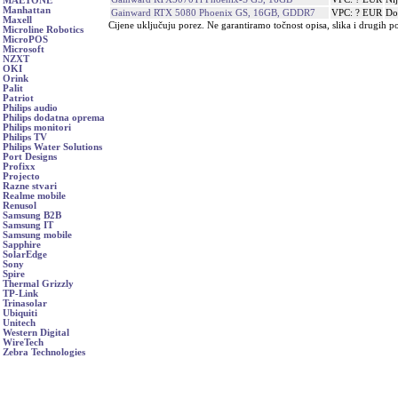
MAETONE
Manhattan
Gainward RTX 5080 Phoenix GS, 16GB, GDDR7
VPC: ? EUR
Do
Maxell
Cijene uključuju porez. Ne garantiramo točnost opisa, slika i drugih p
Microline Robotics
MicroPOS
Microsoft
NZXT
OKI
Orink
Palit
Patriot
Philips audio
Philips dodatna oprema
Philips monitori
Philips TV
Philips Water Solutions
Port Designs
Profixx
Projecto
Razne stvari
Realme mobile
Renusol
Samsung B2B
Samsung IT
Samsung mobile
Sapphire
SolarEdge
Sony
Spire
Thermal Grizzly
TP-Link
Trinasolar
Ubiquiti
Unitech
Western Digital
WireTech
Zebra Technologies