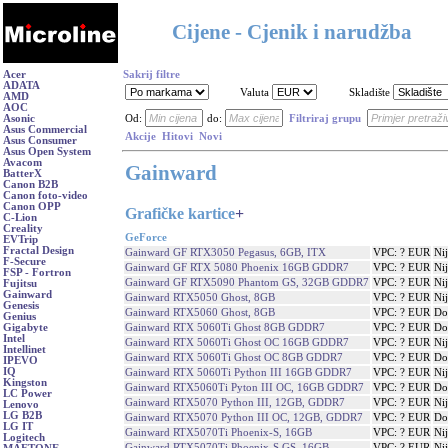
Cijene - Cjenik i narudžba
Acer
Sakrij filtre
ADATA
Valuta
Skladište
AMD
AOC
Asonic
Od:
do:
Filtriraj grupu
Asus Commercial
Akcije
Hitovi
Novi
Asus Consumer
Asus Open System
Avacom
Gainward
BatterX
Canon B2B
Canon foto-video
Canon OPP
Grafičke kartice
+
C-Lion
Creality
GeForce
EVTrip
Fractal Design
Gainward GF RTX3050 Pegasus, 6GB, ITX
VPC: ? EUR
Ni
F-Secure
Gainward GF RTX 5080 Phoenix 16GB GDDR7
VPC: ? EUR
Ni
FSP - Fortron
Gainward GF RTX5090 Phantom GS, 32GB GDDR7
VPC: ? EUR
Ni
Fujitsu
Gainward
Gainward RTX5050 Ghost, 8GB
VPC: ? EUR
Ni
Genesis
Gainward RTX5060 Ghost, 8GB
VPC: ? EUR
Do
Genius
Gainward RTX 5060Ti Ghost 8GB GDDR7
VPC: ? EUR
Do
Gigabyte
Intel
Gainward RTX 5060Ti Ghost OC 16GB GDDR7
VPC: ? EUR
Ni
Intellinet
Gainward RTX 5060Ti Ghost OC 8GB GDDR7
VPC: ? EUR
Do
IPEVO
IQ
Gainward RTX 5060Ti Python III 16GB GDDR7
VPC: ? EUR
Ni
Kingston
Gainward RTX5060Ti Pyton III OC, 16GB GDDR7
VPC: ? EUR
Do
LC Power
Gainward RTX5070 Python III, 12GB, GDDR7
VPC: ? EUR
Ni
Lenovo
LG B2B
Gainward RTX5070 Python III OC, 12GB, GDDR7
VPC: ? EUR
Do
LG IT
Gainward RTX5070Ti Phoenix-S, 16GB
VPC: ? EUR
Ni
Logitech
Gainward RTX5070Ti Phoenix-S GS, 16GB
VPC: ? EUR
Ni