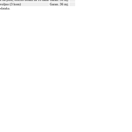
voljno (3 kom)
Garan. 36 mj.
odataka.