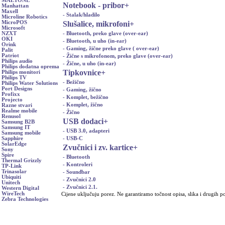
MAETONE
Notebook - pribor
+
Manhattan
Maxell
- Stalak/hladilo
Microline Robotics
Slušalice, mikrofoni
+
MicroPOS
Microsoft
- Bluetooth, preko glave (over-ear)
NZXT
OKI
- Bluetooth, u uho (in-ear)
Orink
- Gaming, žične preko glave ( over-ear)
Palit
Patriot
- Žične s mikrofonom, preko glave (over-ear)
Philips audio
- Žične, u uho (in-ear)
Philips dodatna oprema
Tipkovnice
+
Philips monitori
Philips TV
- Bežično
Philips Water Solutions
Port Designs
- Gaming, žično
Profixx
- Komplet, bežično
Projecto
- Komplet, žično
Razne stvari
Realme mobile
- Žično
Renusol
USB dodaci
+
Samsung B2B
Samsung IT
- USB 3.0, adapteri
Samsung mobile
- USB-C
Sapphire
SolarEdge
Zvučnici i zv. kartice
+
Sony
Spire
- Bluetooth
Thermal Grizzly
- Kontroleri
TP-Link
Trinasolar
- Soundbar
Ubiquiti
- Zvučnici 2.0
Unitech
- Zvučnici 2.1.
Western Digital
WireTech
Cijene uključuju porez. Ne garantiramo točnost opisa, slika i drugih p
Zebra Technologies