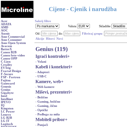
Cijene - Cjenik i narudžba
Acer
Sakrij filtre
ADATA
Valuta
Skladište
AMD
AOC
Asonic
Od:
do:
Filtriraj grupu
Asus Commercial
Akcije
Hitovi
Novi
Asus Consumer
Asus Open System
Avacom
Genius (119)
BatterX
Canon B2B
Igraći kontroleri
+
Canon foto-video
Canon OPP
- Volani
C-Lion
Creality
Kabeli i konektori
+
EVTrip
Fractal Design
- Adapteri
F-Secure
- USB-C
FSP - Fortron
Fujitsu
Kamere, web
+
Gainward
Genesis
- Web kamere
Genius
Miševi, prezenteri
+
Gigabyte
Intel
- Bežično
Intellinet
- Gaming, bežično
IPEVO
IQ
- Gaming, žično
Kingston
- Optički
LC Power
- Podloga za miša
Lenovo
LG B2B
Mobiteli pribor
+
LG IT
Logitech
- Punjači