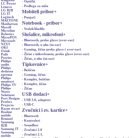
Kingston
- Optički
LC Power
- Podloga za miša
Lenovo
LG B2B
Mobiteli pribor
+
LG IT
Logitech
- Punjači
MAETONE
Notebook - pribor
+
Manhattan
Maxell
- Stalak/hladilo
Microline
Slušalice, mikrofoni
+
Robotics
MicroPOS
- Bluetooth, preko glave (over-ear)
Microsoft
NZXT
- Bluetooth, u uho (in-ear)
OKI
- Gaming, žične preko glave ( over-ear)
Orink
- Žične s mikrofonom, preko glave (over-ear)
Palit
Patriot
- Žične, u uho (in-ear)
Philips
Tipkovnice
+
audio
Philips
- Bežično
dodatna
- Gaming, žično
oprema
Philips
- Komplet, bežično
monitori
- Komplet, žično
Philips TV
Philips
- Žično
Water
USB dodaci
+
Solutions
Port Designs
- USB 3.0, adapteri
Profixx
- USB-C
Projecto
Razne stvari
Zvučnici i zv. kartice
+
Realme
mobile
- Bluetooth
Renusol
- Kontroleri
Samsung
- Soundbar
B2B
Samsung IT
- Zvučnici 2.0
Samsung
- Zvučnici 2.1.
mobile