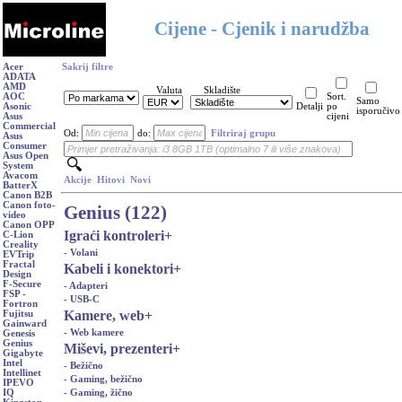
Cijene - Cjenik i narudžba
Acer
Sakrij filtre
ADATA
AMD
Valuta
Skladište
AOC
Sort.
Samo
Asonic
Detalji
po
isporučivo
Asus
cijeni
Commercial
Od:
do:
Filtriraj grupu
Asus
Consumer
Asus Open
System
Avacom
Akcije
Hitovi
Novi
BatterX
Canon B2B
Canon foto-
Genius (122)
video
Canon OPP
Igraći kontroleri
+
C-Lion
Creality
- Volani
EVTrip
Fractal
Kabeli i konektori
+
Design
F-Secure
- Adapteri
FSP -
- USB-C
Fortron
Kamere, web
+
Fujitsu
Gainward
- Web kamere
Genesis
Genius
Miševi, prezenteri
+
Gigabyte
Intel
- Bežično
Intellinet
- Gaming, bežično
IPEVO
- Gaming, žično
IQ