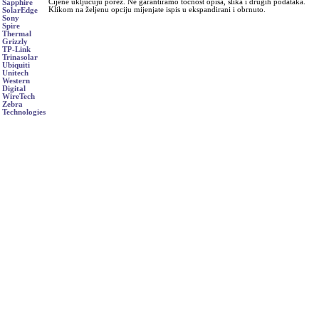
Cijene uključuju porez. Ne garantiramo točnost opisa, slika i drugih podataka.
Sapphire
Klikom na željenu opciju mijenjate ispis u ekspandirani i obrnuto.
SolarEdge
Sony
Spire
Thermal
Grizzly
TP-Link
Trinasolar
Ubiquiti
Unitech
Western
Digital
WireTech
Zebra
Technologies