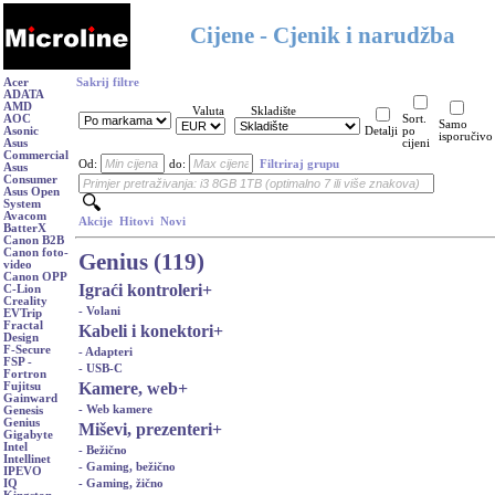
Cijene - Cjenik i narudžba
Acer
Sakrij filtre
ADATA
AMD
Valuta
Skladište
AOC
Sort.
Samo
Asonic
Detalji
po
isporučivo
Asus
cijeni
Commercial
Od:
do:
Filtriraj grupu
Asus
Consumer
Asus Open
System
Avacom
Akcije
Hitovi
Novi
BatterX
Canon B2B
Canon foto-
Genius (119)
video
Canon OPP
Igraći kontroleri
+
C-Lion
Creality
- Volani
EVTrip
Fractal
Kabeli i konektori
+
Design
F-Secure
- Adapteri
FSP -
- USB-C
Fortron
Kamere, web
+
Fujitsu
Gainward
- Web kamere
Genesis
Genius
Miševi, prezenteri
+
Gigabyte
Intel
- Bežično
Intellinet
- Gaming, bežično
IPEVO
- Gaming, žično
IQ