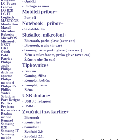
Kingston
- Optički
LC Power
- Podloga za miša
Lenovo
LG B2B
Mobiteli pribor
+
LG IT
Logitech
- Punjači
MAETONE
Notebook - pribor
+
Manhattan
Maxell
- Stalak/hladilo
Microline
Slušalice, mikrofoni
+
Robotics
MicroPOS
- Bluetooth, preko glave (over-ear)
Microsoft
NZXT
- Bluetooth, u uho (in-ear)
OKI
- Gaming, žične preko glave ( over-ear)
Orink
- Žične s mikrofonom, preko glave (over-ear)
Palit
Patriot
- Žične, u uho (in-ear)
Philips
Tipkovnice
+
audio
Philips
- Bežično
dodatna
- Gaming, žično
oprema
Philips
- Komplet, bežično
monitori
- Komplet, žično
Philips TV
Philips
- Žično
Water
USB dodaci
+
Solutions
Port Designs
- USB 3.0, adapteri
Profixx
- USB-C
Projecto
Razne stvari
Zvučnici i zv. kartice
+
Realme
mobile
- Bluetooth
Renusol
- Kontroleri
Samsung
- Soundbar
B2B
Samsung IT
- Zvučnici 2.0
Samsung
- Zvučnici 2.1.
mobile