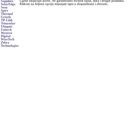
Cijene uključuju porez. Ne garantiramo točnost opisa, slika i drugih podataka.
Sapphire
Klikom na željenu opciju mijenjate ispis u ekspandirani i obrnuto.
SolarEdge
Sony
Spire
Thermal
Grizzly
TP-Link
Trinasolar
Ubiquiti
Unitech
Western
Digital
WireTech
Zebra
Technologies