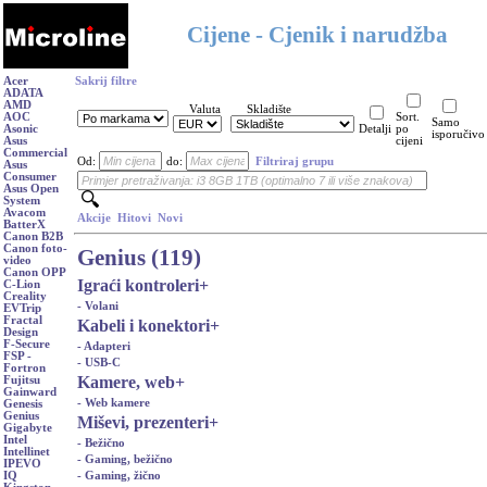
Cijene - Cjenik i narudžba
Acer
Sakrij filtre
ADATA
AMD
Valuta
Skladište
AOC
Sort.
Samo
Asonic
Detalji
po
isporučivo
Asus
cijeni
Commercial
Od:
do:
Filtriraj grupu
Asus
Consumer
Asus Open
System
Avacom
Akcije
Hitovi
Novi
BatterX
Canon B2B
Canon foto-
Genius (119)
video
Canon OPP
Igraći kontroleri
+
C-Lion
Creality
- Volani
EVTrip
Fractal
Kabeli i konektori
+
Design
F-Secure
- Adapteri
FSP -
- USB-C
Fortron
Kamere, web
+
Fujitsu
Gainward
- Web kamere
Genesis
Genius
Miševi, prezenteri
+
Gigabyte
Intel
- Bežično
Intellinet
- Gaming, bežično
IPEVO
- Gaming, žično
IQ