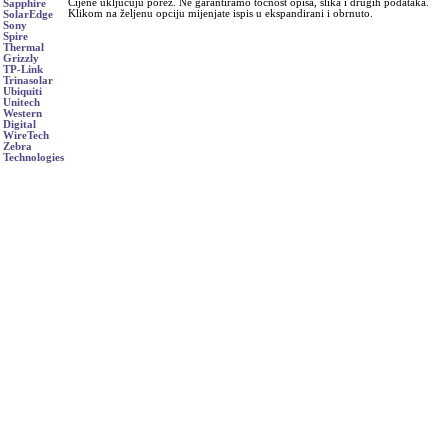
Cijene uključuju porez. Ne garantiramo točnost opisa, slika i drugih podataka.
Sapphire
Klikom na željenu opciju mijenjate ispis u ekspandirani i obrnuto.
SolarEdge
Sony
Spire
Thermal
Grizzly
TP-Link
Trinasolar
Ubiquiti
Unitech
Western
Digital
WireTech
Zebra
Technologies