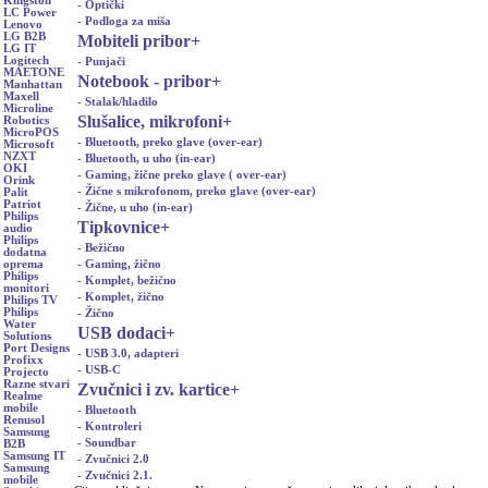
Kingston
- Optički
LC Power
- Podloga za miša
Lenovo
LG B2B
Mobiteli pribor
+
LG IT
Logitech
- Punjači
MAETONE
Notebook - pribor
+
Manhattan
Maxell
- Stalak/hladilo
Microline
Slušalice, mikrofoni
+
Robotics
MicroPOS
- Bluetooth, preko glave (over-ear)
Microsoft
NZXT
- Bluetooth, u uho (in-ear)
OKI
- Gaming, žične preko glave ( over-ear)
Orink
- Žične s mikrofonom, preko glave (over-ear)
Palit
Patriot
- Žične, u uho (in-ear)
Philips
Tipkovnice
+
audio
Philips
- Bežično
dodatna
- Gaming, žično
oprema
Philips
- Komplet, bežično
monitori
- Komplet, žično
Philips TV
Philips
- Žično
Water
USB dodaci
+
Solutions
Port Designs
- USB 3.0, adapteri
Profixx
- USB-C
Projecto
Razne stvari
Zvučnici i zv. kartice
+
Realme
mobile
- Bluetooth
Renusol
- Kontroleri
Samsung
- Soundbar
B2B
Samsung IT
- Zvučnici 2.0
Samsung
- Zvučnici 2.1.
mobile