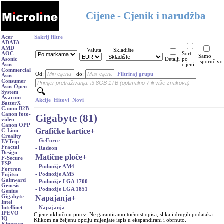
Cijene - Cjenik i narudžba
Acer
Sakrij filtre
ADATA
AMD
Valuta
Skladište
AOC
Sort.
Samo
Asonic
Detalji
po
isporučivo
Asus
cijeni
Commercial
Od:
do:
Filtriraj grupu
Asus
Consumer
Asus Open
System
Avacom
Akcije
Hitovi
Novi
BatterX
Canon B2B
Canon foto-
Gigabyte (81)
video
Canon OPP
Grafičke kartice
+
C-Lion
Creality
- GeForce
EVTrip
Fractal
- Radeon
Design
Matične ploče
+
F-Secure
FSP -
- Podnožje AM4
Fortron
- Podnožje AM5
Fujitsu
Gainward
- Podnožje LGA 1700
Genesis
- Podnožje LGA 1851
Genius
Napajanja
+
Gigabyte
Intel
- Napajanja
Intellinet
IPEVO
Cijene uključuju porez. Ne garantiramo točnost opisa, slika i drugih podataka.
IQ
Klikom na željenu opciju mijenjate ispis u ekspandirani i obrnuto.