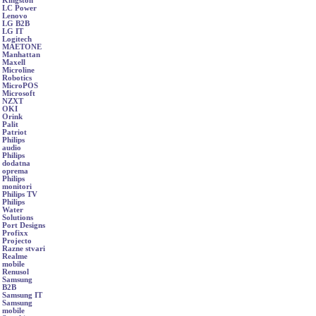
Kingston
LC Power
Lenovo
LG B2B
LG IT
Logitech
MAETONE
Manhattan
Maxell
Microline
Robotics
MicroPOS
Microsoft
NZXT
OKI
Orink
Palit
Patriot
Philips
audio
Philips
dodatna
oprema
Philips
monitori
Philips TV
Philips
Water
Solutions
Port Designs
Profixx
Projecto
Razne stvari
Realme
mobile
Renusol
Samsung
B2B
Samsung IT
Samsung
mobile