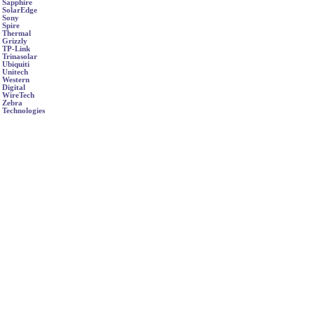
Sapphire
SolarEdge
Sony
Spire
Thermal
Grizzly
TP-Link
Trinasolar
Ubiquiti
Unitech
Western
Digital
WireTech
Zebra
Technologies