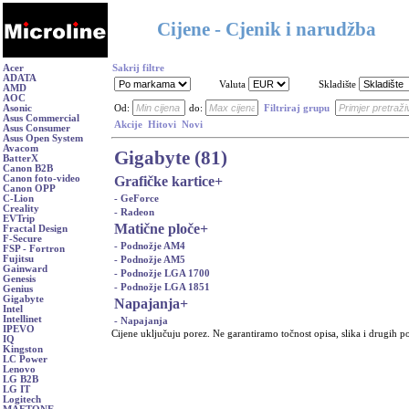
Cijene - Cjenik i narudžba
Acer
Sakrij filtre
ADATA
Valuta
Skladište
AMD
AOC
Asonic
Od:
do:
Filtriraj grupu
Asus Commercial
Akcije
Hitovi
Novi
Asus Consumer
Asus Open System
Avacom
Gigabyte (81)
BatterX
Canon B2B
Grafičke kartice
+
Canon foto-video
Canon OPP
- GeForce
C-Lion
Creality
- Radeon
EVTrip
Matične ploče
+
Fractal Design
F-Secure
- Podnožje AM4
FSP - Fortron
Fujitsu
- Podnožje AM5
Gainward
- Podnožje LGA 1700
Genesis
- Podnožje LGA 1851
Genius
Gigabyte
Napajanja
+
Intel
Intellinet
- Napajanja
IPEVO
Cijene uključuju porez. Ne garantiramo točnost opisa, slika i drugih p
IQ
Kingston
LC Power
Lenovo
LG B2B
LG IT
Logitech