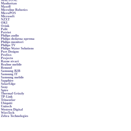
MAETONE
Manhattan
Maxell
Microline Robotics
MicroPOS
Microsoft
NZXT
OKI
Orink
Palit
Patriot
Philips audio
Philips dodatna oprema
Philips monitori
Philips TV
Philips Water Solutions
Port Designs
Profixx
Projecto
Razne stvari
Realme mobile
Renusol
Samsung B2B
Samsung IT
Samsung mobile
Sapphire
SolarEdge
Sony
Spire
Thermal Grizzly
TP-Link
Trinasolar
Ubiquiti
Unitech
Western Digital
WireTech
Zebra Technologies