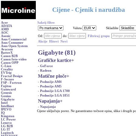
Cijene - Cjenik i narudžba
Acer
Sakrij filtre
ADATA
Valuta
Skladište
AMD
AOC
Asonic
Od:
do:
Filtriraj grupu
Asus Commercial
Akcije
Hitovi
Novi
Asus Consumer
Asus Open System
Avacom
Gigabyte (81)
BatterX
Canon B2B
Grafičke kartice
+
Canon foto-video
Canon OPP
- GeForce
C-Lion
Creality
- Radeon
EVTrip
Matične ploče
+
Fractal Design
F-Secure
- Podnožje AM4
FSP - Fortron
Fujitsu
- Podnožje AM5
Gainward
- Podnožje LGA 1700
Genesis
- Podnožje LGA 1851
Genius
Gigabyte
Napajanja
+
Intel
Intellinet
- Napajanja
IPEVO
Cijene uključuju porez. Ne garantiramo točnost opisa, slika i drugih p
IQ
Kingston
LC Power
Lenovo
LG B2B
LG IT
Logitech