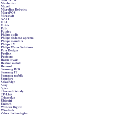
MAETONE
Manhattan
Maxell
Microline Robotics
MicroPOS
Microsoft
NZXT
OKI
Orink
Palit
Patriot
Philips audio
Philips dodatna oprema
Philips monitori
Philips TV
Philips Water Solutions
Port Designs
Profixx
Projecto
Razne stvari
Realme mobile
Renusol
Samsung B2B
Samsung IT
Samsung mobile
Sapphire
SolarEdge
Sony
Spire
Thermal Grizzly
TP-Link
Trinasolar
Ubiquiti
Unitech
Western Digital
WireTech
Zebra Technologies