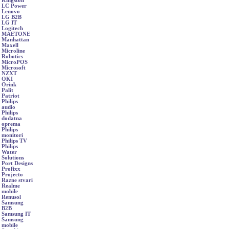
Kingston
LC Power
Lenovo
LG B2B
LG IT
Logitech
MAETONE
Manhattan
Maxell
Microline
Robotics
MicroPOS
Microsoft
NZXT
OKI
Orink
Palit
Patriot
Philips
audio
Philips
dodatna
oprema
Philips
monitori
Philips TV
Philips
Water
Solutions
Port Designs
Profixx
Projecto
Razne stvari
Realme
mobile
Renusol
Samsung
B2B
Samsung IT
Samsung
mobile