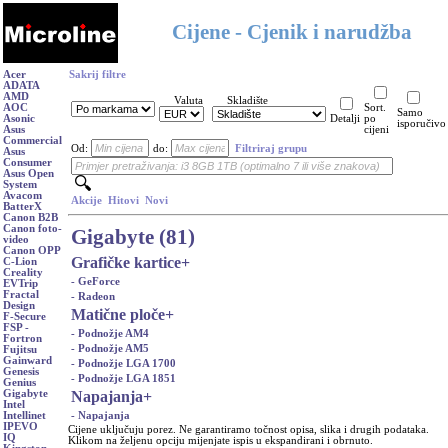
Cijene - Cjenik i narudžba
Acer
Sakrij filtre
ADATA
AMD
Valuta
Skladište
AOC
Sort.
Samo
Asonic
Detalji
po
isporučivo
Asus
cijeni
Commercial
Od:
do:
Filtriraj grupu
Asus
Consumer
Asus Open
System
Avacom
Akcije
Hitovi
Novi
BatterX
Canon B2B
Canon foto-
Gigabyte (81)
video
Canon OPP
Grafičke kartice
+
C-Lion
Creality
- GeForce
EVTrip
Fractal
- Radeon
Design
Matične ploče
+
F-Secure
FSP -
- Podnožje AM4
Fortron
- Podnožje AM5
Fujitsu
Gainward
- Podnožje LGA 1700
Genesis
- Podnožje LGA 1851
Genius
Napajanja
+
Gigabyte
Intel
- Napajanja
Intellinet
IPEVO
Cijene uključuju porez. Ne garantiramo točnost opisa, slika i drugih podataka.
IQ
Klikom na željenu opciju mijenjate ispis u ekspandirani i obrnuto.