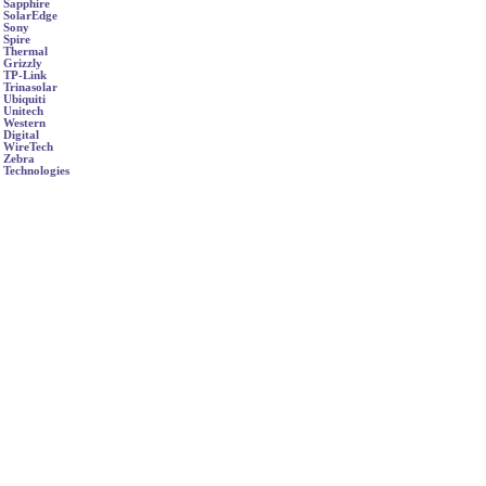
Sapphire
SolarEdge
Sony
Spire
Thermal
Grizzly
TP-Link
Trinasolar
Ubiquiti
Unitech
Western
Digital
WireTech
Zebra
Technologies