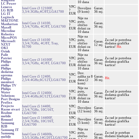
Kingston
10 dana
LC Power
VPC:
Lenovo
Intel Core i3 12100F,
Dovoljno
Garan.
?
LG B2B
3,3/4.3GHz,4C/8T,LGA1700
(9 kom)
36 mj.
EUR
LG IT
Logitech
Nije na
MAETONE
VPC:
putu,
Intel Core i3 14100,
Garan.
Manhattan
?
obično
3,5/4,7GHz, 4C/8T, LGA1700
36 mj.
Maxell
EUR
dolazi za
Microline
10 dana
Robotics
Nije na
MicroPOS
Intel Core i3 14100
VPC:
putu,
Za rad je potrebna
Microsoft
Garan.
3,5/4,7GHz, 4C/8T, Tray,
?
obično
dodatna grafička
NZXT
12 mj.
S1700
EUR
dolazi za
kartica!
Hit.
OKI
10 dana
Orink
Nije na
Palit
VPC:
putu,
Za rad je potrebna
Patriot
Intel Core i3 14100F,
Garan.
?
obično
dodatna grafička
Philips
3,5/4,7GHz, 4C/8T, LGA1700
36 mj.
EUR
dolazi za
kartica!
audio
10 dana
Philips
dodatna
Dov.
VPC:
oprema
Intel Core i5 12400,
zaliha za 8
Garan.
?
Hit.
Philips
2,5/4.4GHz,6C/12T,LGA1700
dana (2
36 mj.
EUR
monitori
kom)
Philips TV
Nije na
Philips
VPC:
putu,
Za rad je potrebna
Water
Intel Core i5 12400f,
Garan.
?
obično
dodatna grafička
Solutions
2,5/4.4GHz,6C/12T,LGA1700
36 mj.
EUR
dolazi za
kartica!
Port Designs
10 dana
Profixx
Projecto
Intel Core i5 14400,
VPC:
Dovoljno
Garan.
Razne stvari
2,5/4,7GHz, 10C/16T,
?
(12 kom)
36 mj.
Realme
LGA1700
EUR
mobile
Intel Core i5 14400F,
VPC:
Za rad je potrebna
Dovoljno
Garan.
Renusol
2,5/4,7GHz, 10C/16T,
?
dodatna grafička
(5 kom)
36 mj.
Samsung
LGA1700
EUR
kartica!
B2B
Nije na
Samsung IT
VPC:
putu,
Za rad je poteban
Samsung
Intel Core i5 14600k,
Garan.
?
obično
dodatni hladnjak za
mobile
3,5/5.5GHz,14C/20T,LGA1700
36 mj.