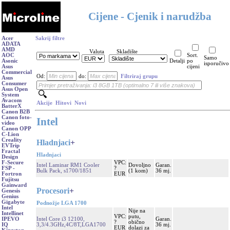
Cijene - Cjenik i narudžba
Acer
Sakrij filtre
ADATA
AMD
Valuta
Skladište
AOC
Sort.
Samo
Asonic
Detalji
po
isporučivo
Asus
cijeni
Commercial
Od:
do:
Filtriraj grupu
Asus
Consumer
Asus Open
System
Avacom
Akcije
Hitovi
Novi
BatterX
Canon B2B
Canon foto-
Intel
video
Canon OPP
C-Lion
Creality
Hladnjaci
+
EVTrip
Fractal
Hladnjaci
Design
VPC:
F-Secure
Intel Laminar RM1 Cooler
Dovoljno
Garan.
?
FSP -
Bulk Pack, s1700/1851
(1 kom)
36 mj.
EUR
Fortron
Fujitsu
Gainward
Procesori
+
Genesis
Genius
Gigabyte
Podnožje LGA 1700
Intel
Nije na
Intellinet
VPC:
putu,
Intel Core i3 12100,
Garan.
IPEVO
?
obično
3,3/4.3GHz,4C/8T,LGA1700
36 mj.
IQ
EUR
dolazi za