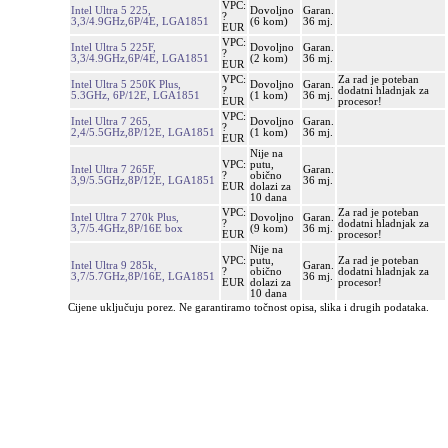
VPC:
Intel Ultra 5 225,
Dovoljno
Garan.
?
3,3/4.9GHz,6P/4E, LGA1851
(6 kom)
36 mj.
EUR
VPC:
Intel Ultra 5 225F,
Dovoljno
Garan.
?
3,3/4.9GHz,6P/4E, LGA1851
(2 kom)
36 mj.
EUR
VPC:
Za rad je poteban
Intel Ultra 5 250K Plus,
Dovoljno
Garan.
?
dodatni hladnjak za
5.3GHz, 6P/12E, LGA1851
(1 kom)
36 mj.
EUR
procesor!
VPC:
Intel Ultra 7 265,
Dovoljno
Garan.
?
2,4/5.5GHz,8P/12E, LGA1851
(1 kom)
36 mj.
EUR
Nije na
VPC:
putu,
Intel Ultra 7 265F,
Garan.
?
obično
3,9/5.5GHz,8P/12E, LGA1851
36 mj.
EUR
dolazi za
10 dana
VPC:
Za rad je poteban
Intel Ultra 7 270k Plus,
Dovoljno
Garan.
?
dodatni hladnjak za
3,7/5.4GHz,8P/16E box
(9 kom)
36 mj.
EUR
procesor!
Nije na
VPC:
putu,
Za rad je poteban
Intel Ultra 9 285k,
Garan.
?
obično
dodatni hladnjak za
3,7/5.7GHz,8P/16E, LGA1851
36 mj.
EUR
dolazi za
procesor!
10 dana
Cijene uključuju porez. Ne garantiramo točnost opisa, slika i drugih podataka.