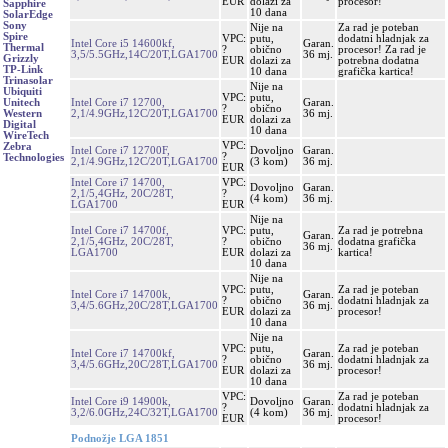
EUR
dolazi za
procesor!
Sapphire
10 dana
SolarEdge
Sony
Nije na
Za rad je poteban
Spire
VPC:
putu,
dodatni hladnjak za
Intel Core i5 14600kf,
Garan.
Thermal
?
obično
procesor! Za rad je
3,5/5.5GHz,14C/20T,LGA1700
36 mj.
Grizzly
EUR
dolazi za
potrebna dodatna
TP-Link
10 dana
grafička kartica!
Trinasolar
Nije na
Ubiquiti
VPC:
putu,
Intel Core i7 12700,
Garan.
Unitech
?
obično
2,1/4.9GHz,12C/20T,LGA1700
36 mj.
Western
EUR
dolazi za
Digital
10 dana
WireTech
VPC:
Zebra
Intel Core i7 12700F,
Dovoljno
Garan.
?
Technologies
2,1/4.9GHz,12C/20T,LGA1700
(3 kom)
36 mj.
EUR
Intel Core i7 14700,
VPC:
Dovoljno
Garan.
2,1/5,4GHz, 20C/28T,
?
(4 kom)
36 mj.
LGA1700
EUR
Nije na
Intel Core i7 14700f,
VPC:
putu,
Za rad je potrebna
Garan.
2,1/5,4GHz, 20C/28T,
?
obično
dodatna grafička
36 mj.
LGA1700
EUR
dolazi za
kartica!
10 dana
Nije na
VPC:
putu,
Za rad je poteban
Intel Core i7 14700k,
Garan.
?
obično
dodatni hladnjak za
3,4/5.6GHz,20C/28T,LGA1700
36 mj.
EUR
dolazi za
procesor!
10 dana
Nije na
VPC:
putu,
Za rad je poteban
Intel Core i7 14700kf,
Garan.
?
obično
dodatni hladnjak za
3,4/5.6GHz,20C/28T,LGA1700
36 mj.
EUR
dolazi za
procesor!
10 dana
VPC:
Za rad je poteban
Intel Core i9 14900k,
Dovoljno
Garan.
?
dodatni hladnjak za
3,2/6.0GHz,24C/32T,LGA1700
(4 kom)
36 mj.
EUR
procesor!
Podnožje LGA 1851