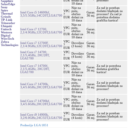
EUR
dolazi za
procesor!
Sapphire
10 dana
SolarEdge
Sony
Nije na
Za rad je poteban
Spire
VPC:
putu,
dodatni hladnjak za
Intel Core i5 14600kf,
Garan.
Thermal
?
obično
procesor! Za rad je
3,5/5.5GHz,14C/20T,LGA1700
36 mj.
Grizzly
EUR
dolazi za
potrebna dodatna
TP-Link
10 dana
grafička kartica!
Trinasolar
Nije na
Ubiquiti
VPC:
putu,
Intel Core i7 12700,
Garan.
Unitech
?
obično
2,1/4.9GHz,12C/20T,LGA1700
36 mj.
Western
EUR
dolazi za
Digital
10 dana
WireTech
VPC:
Zebra
Intel Core i7 12700F,
Dovoljno
Garan.
?
Technologies
2,1/4.9GHz,12C/20T,LGA1700
(3 kom)
36 mj.
EUR
Intel Core i7 14700,
VPC:
Dovoljno
Garan.
2,1/5,4GHz, 20C/28T,
?
(4 kom)
36 mj.
LGA1700
EUR
Nije na
Intel Core i7 14700f,
VPC:
putu,
Za rad je potrebna
Garan.
2,1/5,4GHz, 20C/28T,
?
obično
dodatna grafička
36 mj.
LGA1700
EUR
dolazi za
kartica!
10 dana
Nije na
VPC:
putu,
Za rad je poteban
Intel Core i7 14700k,
Garan.
?
obično
dodatni hladnjak za
3,4/5.6GHz,20C/28T,LGA1700
36 mj.
EUR
dolazi za
procesor!
10 dana
Nije na
VPC:
putu,
Za rad je poteban
Intel Core i7 14700kf,
Garan.
?
obično
dodatni hladnjak za
3,4/5.6GHz,20C/28T,LGA1700
36 mj.
EUR
dolazi za
procesor!
10 dana
VPC:
Za rad je poteban
Intel Core i9 14900k,
Dovoljno
Garan.
?
dodatni hladnjak za
3,2/6.0GHz,24C/32T,LGA1700
(4 kom)
36 mj.
EUR
procesor!
Podnožje LGA 1851