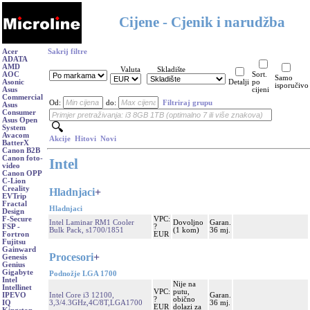
Cijene - Cjenik i narudžba
Acer
Sakrij filtre
ADATA
AMD
Valuta
Skladište
AOC
Sort.
Samo
Asonic
Detalji
po
isporučivo
Asus
cijeni
Commercial
Od:
do:
Filtriraj grupu
Asus
Consumer
Asus Open
System
Avacom
Akcije
Hitovi
Novi
BatterX
Canon B2B
Canon foto-
Intel
video
Canon OPP
C-Lion
Creality
Hladnjaci
+
EVTrip
Fractal
Hladnjaci
Design
VPC:
F-Secure
Intel Laminar RM1 Cooler
Dovoljno
Garan.
?
FSP -
Bulk Pack, s1700/1851
(1 kom)
36 mj.
EUR
Fortron
Fujitsu
Gainward
Procesori
+
Genesis
Genius
Gigabyte
Podnožje LGA 1700
Intel
Nije na
Intellinet
VPC:
putu,
Intel Core i3 12100,
Garan.
IPEVO
?
obično
3,3/4.3GHz,4C/8T,LGA1700
36 mj.
IQ
EUR
dolazi za