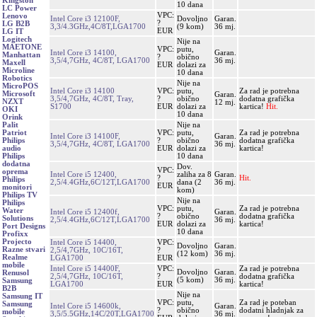
Kingston
10 dana
LC Power
VPC:
Lenovo
Intel Core i3 12100F,
Dovoljno
Garan.
?
LG B2B
3,3/4.3GHz,4C/8T,LGA1700
(9 kom)
36 mj.
EUR
LG IT
Logitech
Nije na
MAETONE
VPC:
putu,
Intel Core i3 14100,
Garan.
Manhattan
?
obično
3,5/4,7GHz, 4C/8T, LGA1700
36 mj.
Maxell
EUR
dolazi za
Microline
10 dana
Robotics
Nije na
MicroPOS
Intel Core i3 14100
VPC:
putu,
Za rad je potrebna
Microsoft
Garan.
3,5/4,7GHz, 4C/8T, Tray,
?
obično
dodatna grafička
NZXT
12 mj.
S1700
EUR
dolazi za
kartica!
Hit.
OKI
10 dana
Orink
Nije na
Palit
VPC:
putu,
Za rad je potrebna
Patriot
Intel Core i3 14100F,
Garan.
?
obično
dodatna grafička
Philips
3,5/4,7GHz, 4C/8T, LGA1700
36 mj.
EUR
dolazi za
kartica!
audio
10 dana
Philips
dodatna
Dov.
VPC:
oprema
Intel Core i5 12400,
zaliha za 8
Garan.
?
Hit.
Philips
2,5/4.4GHz,6C/12T,LGA1700
dana (2
36 mj.
EUR
monitori
kom)
Philips TV
Nije na
Philips
VPC:
putu,
Za rad je potrebna
Water
Intel Core i5 12400f,
Garan.
?
obično
dodatna grafička
Solutions
2,5/4.4GHz,6C/12T,LGA1700
36 mj.
EUR
dolazi za
kartica!
Port Designs
10 dana
Profixx
Projecto
Intel Core i5 14400,
VPC:
Dovoljno
Garan.
Razne stvari
2,5/4,7GHz, 10C/16T,
?
(12 kom)
36 mj.
Realme
LGA1700
EUR
mobile
Intel Core i5 14400F,
VPC:
Za rad je potrebna
Dovoljno
Garan.
Renusol
2,5/4,7GHz, 10C/16T,
?
dodatna grafička
(5 kom)
36 mj.
Samsung
LGA1700
EUR
kartica!
B2B
Nije na
Samsung IT
VPC:
putu,
Za rad je poteban
Samsung
Intel Core i5 14600k,
Garan.
?
obično
dodatni hladnjak za
mobile
3,5/5.5GHz,14C/20T,LGA1700
36 mj.