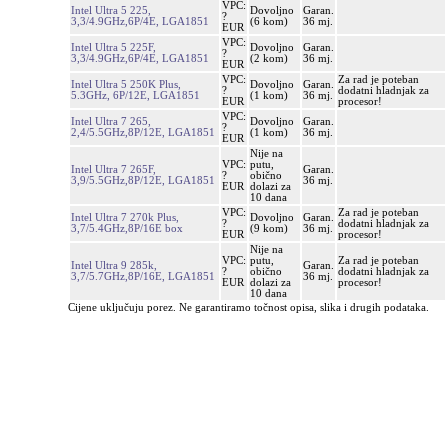
VPC:
Intel Ultra 5 225,
Dovoljno
Garan.
?
3,3/4.9GHz,6P/4E, LGA1851
(6 kom)
36 mj.
EUR
VPC:
Intel Ultra 5 225F,
Dovoljno
Garan.
?
3,3/4.9GHz,6P/4E, LGA1851
(2 kom)
36 mj.
EUR
VPC:
Za rad je poteban
Intel Ultra 5 250K Plus,
Dovoljno
Garan.
?
dodatni hladnjak za
5.3GHz, 6P/12E, LGA1851
(1 kom)
36 mj.
EUR
procesor!
VPC:
Intel Ultra 7 265,
Dovoljno
Garan.
?
2,4/5.5GHz,8P/12E, LGA1851
(1 kom)
36 mj.
EUR
Nije na
VPC:
putu,
Intel Ultra 7 265F,
Garan.
?
obično
3,9/5.5GHz,8P/12E, LGA1851
36 mj.
EUR
dolazi za
10 dana
VPC:
Za rad je poteban
Intel Ultra 7 270k Plus,
Dovoljno
Garan.
?
dodatni hladnjak za
3,7/5.4GHz,8P/16E box
(9 kom)
36 mj.
EUR
procesor!
Nije na
VPC:
putu,
Za rad je poteban
Intel Ultra 9 285k,
Garan.
?
obično
dodatni hladnjak za
3,7/5.7GHz,8P/16E, LGA1851
36 mj.
EUR
dolazi za
procesor!
10 dana
Cijene uključuju porez. Ne garantiramo točnost opisa, slika i drugih podataka.