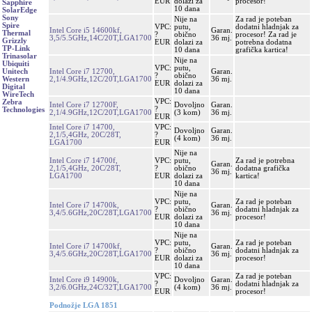
EUR
dolazi za
procesor!
Sapphire
10 dana
SolarEdge
Sony
Nije na
Za rad je poteban
Spire
VPC:
putu,
dodatni hladnjak za
Intel Core i5 14600kf,
Garan.
Thermal
?
obično
procesor! Za rad je
3,5/5.5GHz,14C/20T,LGA1700
36 mj.
Grizzly
EUR
dolazi za
potrebna dodatna
TP-Link
10 dana
grafička kartica!
Trinasolar
Nije na
Ubiquiti
VPC:
putu,
Intel Core i7 12700,
Garan.
Unitech
?
obično
2,1/4.9GHz,12C/20T,LGA1700
36 mj.
Western
EUR
dolazi za
Digital
10 dana
WireTech
VPC:
Zebra
Intel Core i7 12700F,
Dovoljno
Garan.
?
Technologies
2,1/4.9GHz,12C/20T,LGA1700
(3 kom)
36 mj.
EUR
Intel Core i7 14700,
VPC:
Dovoljno
Garan.
2,1/5,4GHz, 20C/28T,
?
(4 kom)
36 mj.
LGA1700
EUR
Nije na
Intel Core i7 14700f,
VPC:
putu,
Za rad je potrebna
Garan.
2,1/5,4GHz, 20C/28T,
?
obično
dodatna grafička
36 mj.
LGA1700
EUR
dolazi za
kartica!
10 dana
Nije na
VPC:
putu,
Za rad je poteban
Intel Core i7 14700k,
Garan.
?
obično
dodatni hladnjak za
3,4/5.6GHz,20C/28T,LGA1700
36 mj.
EUR
dolazi za
procesor!
10 dana
Nije na
VPC:
putu,
Za rad je poteban
Intel Core i7 14700kf,
Garan.
?
obično
dodatni hladnjak za
3,4/5.6GHz,20C/28T,LGA1700
36 mj.
EUR
dolazi za
procesor!
10 dana
VPC:
Za rad je poteban
Intel Core i9 14900k,
Dovoljno
Garan.
?
dodatni hladnjak za
3,2/6.0GHz,24C/32T,LGA1700
(4 kom)
36 mj.
EUR
procesor!
Podnožje LGA 1851