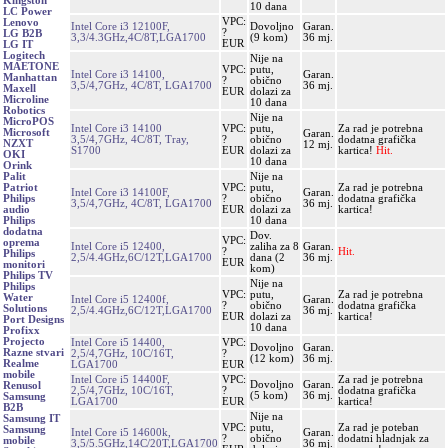
Kingston
10 dana
LC Power
VPC:
Lenovo
Intel Core i3 12100F,
Dovoljno
Garan.
?
LG B2B
3,3/4.3GHz,4C/8T,LGA1700
(9 kom)
36 mj.
EUR
LG IT
Logitech
Nije na
MAETONE
VPC:
putu,
Intel Core i3 14100,
Garan.
Manhattan
?
obično
3,5/4,7GHz, 4C/8T, LGA1700
36 mj.
Maxell
EUR
dolazi za
Microline
10 dana
Robotics
Nije na
MicroPOS
Intel Core i3 14100
VPC:
putu,
Za rad je potrebna
Microsoft
Garan.
3,5/4,7GHz, 4C/8T, Tray,
?
obično
dodatna grafička
NZXT
12 mj.
S1700
EUR
dolazi za
kartica!
Hit.
OKI
10 dana
Orink
Nije na
Palit
VPC:
putu,
Za rad je potrebna
Patriot
Intel Core i3 14100F,
Garan.
?
obično
dodatna grafička
Philips
3,5/4,7GHz, 4C/8T, LGA1700
36 mj.
EUR
dolazi za
kartica!
audio
10 dana
Philips
dodatna
Dov.
VPC:
oprema
Intel Core i5 12400,
zaliha za 8
Garan.
?
Hit.
Philips
2,5/4.4GHz,6C/12T,LGA1700
dana (2
36 mj.
EUR
monitori
kom)
Philips TV
Nije na
Philips
VPC:
putu,
Za rad je potrebna
Water
Intel Core i5 12400f,
Garan.
?
obično
dodatna grafička
Solutions
2,5/4.4GHz,6C/12T,LGA1700
36 mj.
EUR
dolazi za
kartica!
Port Designs
10 dana
Profixx
Projecto
Intel Core i5 14400,
VPC:
Dovoljno
Garan.
Razne stvari
2,5/4,7GHz, 10C/16T,
?
(12 kom)
36 mj.
Realme
LGA1700
EUR
mobile
Intel Core i5 14400F,
VPC:
Za rad je potrebna
Dovoljno
Garan.
Renusol
2,5/4,7GHz, 10C/16T,
?
dodatna grafička
(5 kom)
36 mj.
Samsung
LGA1700
EUR
kartica!
B2B
Nije na
Samsung IT
VPC:
putu,
Za rad je poteban
Samsung
Intel Core i5 14600k,
Garan.
?
obično
dodatni hladnjak za
mobile
3,5/5.5GHz,14C/20T,LGA1700
36 mj.