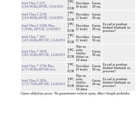
VPC:
Intel Ultra 5 225,
Dovoljno
Garan.
?
3,3/4.9GHz,6P/4E, LGA1851
(6 kom)
36 mj.
EUR
VPC:
Intel Ultra 5 225F,
Dovoljno
Garan.
?
3,3/4.9GHz,6P/4E, LGA1851
(2 kom)
36 mj.
EUR
VPC:
Za rad je poteban
Intel Ultra 5 250K Plus,
Dovoljno
Garan.
?
dodatni hladnjak za
5.3GHz, 6P/12E, LGA1851
(1 kom)
36 mj.
EUR
procesor!
VPC:
Intel Ultra 7 265,
Dovoljno
Garan.
?
2,4/5.5GHz,8P/12E, LGA1851
(1 kom)
36 mj.
EUR
Nije na
VPC:
putu,
Intel Ultra 7 265F,
Garan.
?
obično
3,9/5.5GHz,8P/12E, LGA1851
36 mj.
EUR
dolazi za
10 dana
VPC:
Za rad je poteban
Intel Ultra 7 270k Plus,
Dovoljno
Garan.
?
dodatni hladnjak za
3,7/5.4GHz,8P/16E box
(9 kom)
36 mj.
EUR
procesor!
Nije na
VPC:
putu,
Za rad je poteban
Intel Ultra 9 285k,
Garan.
?
obično
dodatni hladnjak za
3,7/5.7GHz,8P/16E, LGA1851
36 mj.
EUR
dolazi za
procesor!
10 dana
Cijene uključuju porez. Ne garantiramo točnost opisa, slika i drugih podataka.