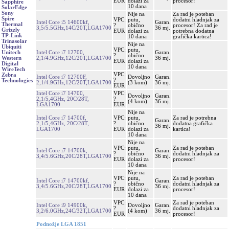
EUR
dolazi za
procesor!
Sapphire
10 dana
SolarEdge
Sony
Nije na
Za rad je poteban
Spire
VPC:
putu,
dodatni hladnjak za
Intel Core i5 14600kf,
Garan.
Thermal
?
obično
procesor! Za rad je
3,5/5.5GHz,14C/20T,LGA1700
36 mj.
Grizzly
EUR
dolazi za
potrebna dodatna
TP-Link
10 dana
grafička kartica!
Trinasolar
Nije na
Ubiquiti
VPC:
putu,
Intel Core i7 12700,
Garan.
Unitech
?
obično
2,1/4.9GHz,12C/20T,LGA1700
36 mj.
Western
EUR
dolazi za
Digital
10 dana
WireTech
VPC:
Zebra
Intel Core i7 12700F,
Dovoljno
Garan.
?
Technologies
2,1/4.9GHz,12C/20T,LGA1700
(3 kom)
36 mj.
EUR
Intel Core i7 14700,
VPC:
Dovoljno
Garan.
2,1/5,4GHz, 20C/28T,
?
(4 kom)
36 mj.
LGA1700
EUR
Nije na
Intel Core i7 14700f,
VPC:
putu,
Za rad je potrebna
Garan.
2,1/5,4GHz, 20C/28T,
?
obično
dodatna grafička
36 mj.
LGA1700
EUR
dolazi za
kartica!
10 dana
Nije na
VPC:
putu,
Za rad je poteban
Intel Core i7 14700k,
Garan.
?
obično
dodatni hladnjak za
3,4/5.6GHz,20C/28T,LGA1700
36 mj.
EUR
dolazi za
procesor!
10 dana
Nije na
VPC:
putu,
Za rad je poteban
Intel Core i7 14700kf,
Garan.
?
obično
dodatni hladnjak za
3,4/5.6GHz,20C/28T,LGA1700
36 mj.
EUR
dolazi za
procesor!
10 dana
VPC:
Za rad je poteban
Intel Core i9 14900k,
Dovoljno
Garan.
?
dodatni hladnjak za
3,2/6.0GHz,24C/32T,LGA1700
(4 kom)
36 mj.
EUR
procesor!
Podnožje LGA 1851