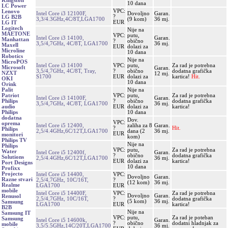
Kingston
10 dana
LC Power
VPC:
Lenovo
Intel Core i3 12100F,
Dovoljno
Garan.
?
LG B2B
3,3/4.3GHz,4C/8T,LGA1700
(9 kom)
36 mj.
EUR
LG IT
Logitech
Nije na
MAETONE
VPC:
putu,
Intel Core i3 14100,
Garan.
Manhattan
?
obično
3,5/4,7GHz, 4C/8T, LGA1700
36 mj.
Maxell
EUR
dolazi za
Microline
10 dana
Robotics
Nije na
MicroPOS
Intel Core i3 14100
VPC:
putu,
Za rad je potrebna
Microsoft
Garan.
3,5/4,7GHz, 4C/8T, Tray,
?
obično
dodatna grafička
NZXT
12 mj.
S1700
EUR
dolazi za
kartica!
Hit.
OKI
10 dana
Orink
Nije na
Palit
VPC:
putu,
Za rad je potrebna
Patriot
Intel Core i3 14100F,
Garan.
?
obično
dodatna grafička
Philips
3,5/4,7GHz, 4C/8T, LGA1700
36 mj.
EUR
dolazi za
kartica!
audio
10 dana
Philips
dodatna
Dov.
VPC:
oprema
Intel Core i5 12400,
zaliha za 8
Garan.
?
Hit.
Philips
2,5/4.4GHz,6C/12T,LGA1700
dana (2
36 mj.
EUR
monitori
kom)
Philips TV
Nije na
Philips
VPC:
putu,
Za rad je potrebna
Water
Intel Core i5 12400f,
Garan.
?
obično
dodatna grafička
Solutions
2,5/4.4GHz,6C/12T,LGA1700
36 mj.
EUR
dolazi za
kartica!
Port Designs
10 dana
Profixx
Projecto
Intel Core i5 14400,
VPC:
Dovoljno
Garan.
Razne stvari
2,5/4,7GHz, 10C/16T,
?
(12 kom)
36 mj.
Realme
LGA1700
EUR
mobile
Intel Core i5 14400F,
VPC:
Za rad je potrebna
Dovoljno
Garan.
Renusol
2,5/4,7GHz, 10C/16T,
?
dodatna grafička
(5 kom)
36 mj.
Samsung
LGA1700
EUR
kartica!
B2B
Nije na
Samsung IT
VPC:
putu,
Za rad je poteban
Samsung
Intel Core i5 14600k,
Garan.
?
obično
dodatni hladnjak za
mobile
3,5/5.5GHz,14C/20T,LGA1700
36 mj.