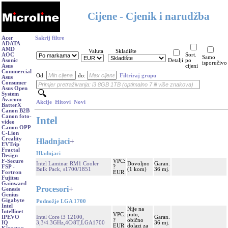
Cijene - Cjenik i narudžba
Acer
Sakrij filtre
ADATA
AMD
Valuta
Skladište
AOC
Sort.
Samo
Asonic
Detalji
po
isporučivo
Asus
cijeni
Commercial
Od:
do:
Filtriraj grupu
Asus
Consumer
Asus Open
System
Avacom
Akcije
Hitovi
Novi
BatterX
Canon B2B
Canon foto-
Intel
video
Canon OPP
C-Lion
Creality
Hladnjaci
+
EVTrip
Fractal
Hladnjaci
Design
VPC:
F-Secure
Intel Laminar RM1 Cooler
Dovoljno
Garan.
?
FSP -
Bulk Pack, s1700/1851
(1 kom)
36 mj.
EUR
Fortron
Fujitsu
Gainward
Procesori
+
Genesis
Genius
Gigabyte
Podnožje LGA 1700
Intel
Nije na
Intellinet
VPC:
putu,
Intel Core i3 12100,
Garan.
IPEVO
?
obično
3,3/4.3GHz,4C/8T,LGA1700
36 mj.
IQ
EUR
dolazi za