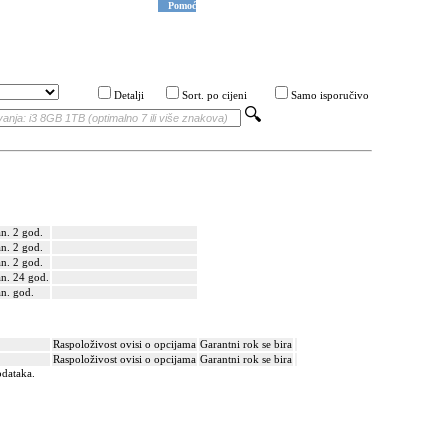
Pomoć
Detalji
Sort. po cijeni
Samo isporučivo
n. 2 god.
n. 2 god.
n. 2 god.
n. 24 god.
n. god.
Raspoloživost ovisi o opcijama
Garantni rok se bira
Raspoloživost ovisi o opcijama
Garantni rok se bira
odataka.