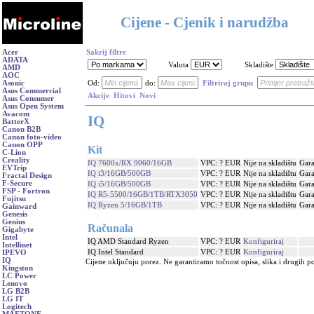
Cijene - Cjenik i narudžba
Acer
Sakrij filtre
ADATA
Valuta
Skladište
AMD
AOC
Asonic
Od:
do:
Filtriraj grupu
Asus Commercial
Akcije
Hitovi
Novi
Asus Consumer
Asus Open System
Avacom
IQ
BatterX
Canon B2B
Canon foto-video
Canon OPP
Kit
C-Lion
Creality
IQ 7600x/RX 9060/16GB
VPC: ? EUR
Nije na skladištu
Gara
EVTrip
IQ i3/16GB/500GB
VPC: ? EUR
Nije na skladištu
Gara
Fractal Design
F-Secure
IQ i5/16GB/500GB
VPC: ? EUR
Nije na skladištu
Gara
FSP - Fortron
IQ R5-5500/16GB/1TB/RTX3050
VPC: ? EUR
Nije na skladištu
Gara
Fujitsu
IQ Ryzen 5/16GB/1TB
VPC: ? EUR
Nije na skladištu
Gara
Gainward
Genesis
Genius
Računala
Gigabyte
Intel
IQ AMD Standard Ryzen
VPC: ? EUR
Konfiguriraj
Intellinet
IQ Intel Standard
VPC: ? EUR
Konfiguriraj
IPEVO
IQ
Cijene uključuju porez. Ne garantiramo točnost opisa, slika i drugih p
Kingston
LC Power
Lenovo
LG B2B
LG IT
Logitech