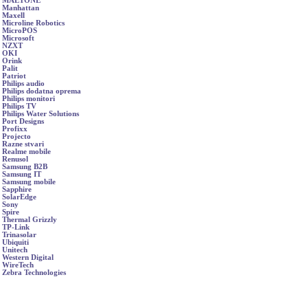
MAETONE
Manhattan
Maxell
Microline Robotics
MicroPOS
Microsoft
NZXT
OKI
Orink
Palit
Patriot
Philips audio
Philips dodatna oprema
Philips monitori
Philips TV
Philips Water Solutions
Port Designs
Profixx
Projecto
Razne stvari
Realme mobile
Renusol
Samsung B2B
Samsung IT
Samsung mobile
Sapphire
SolarEdge
Sony
Spire
Thermal Grizzly
TP-Link
Trinasolar
Ubiquiti
Unitech
Western Digital
WireTech
Zebra Technologies