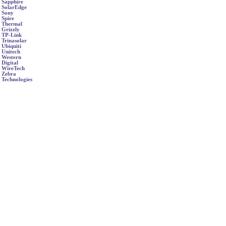
Sapphire
SolarEdge
Sony
Spire
Thermal
Grizzly
TP-Link
Trinasolar
Ubiquiti
Unitech
Western
Digital
WireTech
Zebra
Technologies