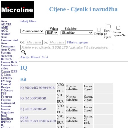
Cijene - Cjenik i narudžba
Acer
Sakrij filtre
ADATA
AMD
Valuta
Skladište
AOC
Sort.
Samo
Asonic
Detalji
po
isporučivo
Asus
cijeni
Commercial
Od:
do:
Filtriraj grupu
Asus
Consumer
Asus Open
System
Avacom
Akcije
Hitovi
Novi
BatterX
Canon B2B
Canon foto-
IQ
video
Canon OPP
C-Lion
Creality
Kit
EVTrip
Fractal
VPC:
Nije na
Garan.
Design
IQ 7600x/RX 9060/16GB
?
skladištu
2 god.
F-Secure
EUR
FSP -
VPC:
Nije na
Garan.
Fortron
IQ i3/16GB/500GB
?
skladištu
2 god.
Fujitsu
EUR
Gainward
VPC:
Genesis
Nije na
Garan.
IQ i5/16GB/500GB
?
Genius
skladištu
2 god.
EUR
Gigabyte
Intel
VPC:
Garan.
IQ R5-
Nije na
Intellinet
?
24
5500/16GB/1TB/RTX3050
skladištu
IPEVO
EUR
god.
IQ
VPC: