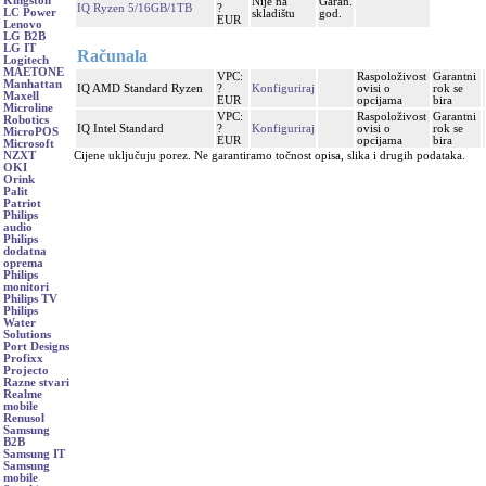
Kingston
Nije na
Garan.
IQ Ryzen 5/16GB/1TB
?
LC Power
skladištu
god.
EUR
Lenovo
LG B2B
LG IT
Računala
Logitech
MAETONE
VPC:
Raspoloživost
Garantni
Manhattan
IQ AMD Standard Ryzen
?
Konfiguriraj
ovisi o
rok se
Maxell
EUR
opcijama
bira
Microline
VPC:
Raspoloživost
Garantni
Robotics
IQ Intel Standard
?
Konfiguriraj
ovisi o
rok se
MicroPOS
EUR
opcijama
bira
Microsoft
Cijene uključuju porez. Ne garantiramo točnost opisa, slika i drugih podataka.
NZXT
OKI
Orink
Palit
Patriot
Philips
audio
Philips
dodatna
oprema
Philips
monitori
Philips TV
Philips
Water
Solutions
Port Designs
Profixx
Projecto
Razne stvari
Realme
mobile
Renusol
Samsung
B2B
Samsung IT
Samsung
mobile