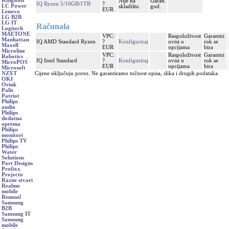
Kingston
Nije na
Garan.
IQ Ryzen 5/16GB/1TB
?
LC Power
skladištu
god.
EUR
Lenovo
LG B2B
LG IT
Računala
Logitech
MAETONE
VPC:
Raspoloživost
Garantni
Manhattan
IQ AMD Standard Ryzen
?
Konfiguriraj
ovisi o
rok se
Maxell
EUR
opcijama
bira
Microline
VPC:
Raspoloživost
Garantni
Robotics
IQ Intel Standard
?
Konfiguriraj
ovisi o
rok se
MicroPOS
EUR
opcijama
bira
Microsoft
Cijene uključuju porez. Ne garantiramo točnost opisa, slika i drugih podataka.
NZXT
OKI
Orink
Palit
Patriot
Philips
audio
Philips
dodatna
oprema
Philips
monitori
Philips TV
Philips
Water
Solutions
Port Designs
Profixx
Projecto
Razne stvari
Realme
mobile
Renusol
Samsung
B2B
Samsung IT
Samsung
mobile