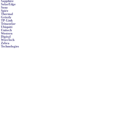
Sapphire
SolarEdge
Sony
Spire
Thermal
Grizzly
TP-Link
Trinasolar
Ubiquiti
Unitech
Western
Digital
WireTech
Zebra
Technologies