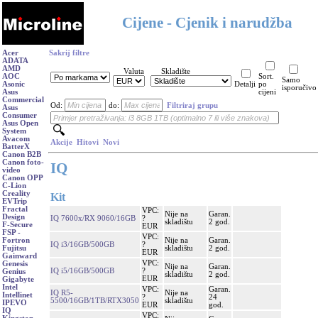
Cijene - Cjenik i narudžba
Acer
Sakrij filtre
ADATA
AMD
Valuta
Skladište
AOC
Sort.
Samo
Asonic
Detalji
po
isporučivo
Asus
cijeni
Commercial
Od:
do:
Filtriraj grupu
Asus
Consumer
Asus Open
System
Avacom
Akcije
Hitovi
Novi
BatterX
Canon B2B
Canon foto-
IQ
video
Canon OPP
C-Lion
Creality
Kit
EVTrip
Fractal
VPC:
Nije na
Garan.
Design
IQ 7600x/RX 9060/16GB
?
skladištu
2 god.
F-Secure
EUR
FSP -
VPC:
Nije na
Garan.
Fortron
IQ i3/16GB/500GB
?
skladištu
2 god.
Fujitsu
EUR
Gainward
VPC:
Genesis
Nije na
Garan.
IQ i5/16GB/500GB
?
Genius
skladištu
2 god.
EUR
Gigabyte
Intel
VPC:
Garan.
IQ R5-
Nije na
Intellinet
?
24
5500/16GB/1TB/RTX3050
skladištu
IPEVO
EUR
god.
IQ
VPC: