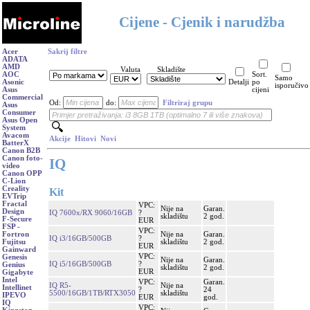
Cijene - Cjenik i narudžba
Acer
Sakrij filtre
ADATA
AMD
Valuta
Skladište
AOC
Sort.
Samo
Asonic
Detalji
po
isporučivo
Asus
cijeni
Commercial
Od:
do:
Filtriraj grupu
Asus
Consumer
Asus Open
System
Avacom
Akcije
Hitovi
Novi
BatterX
Canon B2B
Canon foto-
IQ
video
Canon OPP
C-Lion
Creality
Kit
EVTrip
Fractal
VPC:
Nije na
Garan.
Design
IQ 7600x/RX 9060/16GB
?
skladištu
2 god.
F-Secure
EUR
FSP -
VPC:
Nije na
Garan.
Fortron
IQ i3/16GB/500GB
?
skladištu
2 god.
Fujitsu
EUR
Gainward
VPC:
Genesis
Nije na
Garan.
IQ i5/16GB/500GB
?
Genius
skladištu
2 god.
EUR
Gigabyte
Intel
VPC:
Garan.
IQ R5-
Nije na
Intellinet
?
24
5500/16GB/1TB/RTX3050
skladištu
IPEVO
EUR
god.
IQ
VPC: