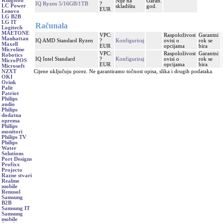
Kingston
Nije na
Garan.
IQ Ryzen 5/16GB/1TB
?
LC Power
skladištu
god.
EUR
Lenovo
LG B2B
LG IT
Računala
Logitech
MAETONE
VPC:
Raspoloživost
Garantni
Manhattan
IQ AMD Standard Ryzen
?
Konfiguriraj
ovisi o
rok se
Maxell
EUR
opcijama
bira
Microline
VPC:
Raspoloživost
Garantni
Robotics
IQ Intel Standard
?
Konfiguriraj
ovisi o
rok se
MicroPOS
EUR
opcijama
bira
Microsoft
Cijene uključuju porez. Ne garantiramo točnost opisa, slika i drugih podataka.
NZXT
OKI
Orink
Palit
Patriot
Philips
audio
Philips
dodatna
oprema
Philips
monitori
Philips TV
Philips
Water
Solutions
Port Designs
Profixx
Projecto
Razne stvari
Realme
mobile
Renusol
Samsung
B2B
Samsung IT
Samsung
mobile