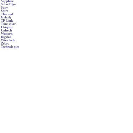
Sapphire
SolarEdge
Sony
Spire
Thermal
Grizzly
TP-Link
Trinasolar
Ubiquiti
Unitech
Western
Digital
WireTech
Zebra
Technologies