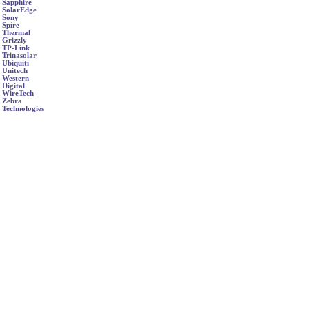
Sapphire
SolarEdge
Sony
Spire
Thermal
Grizzly
TP-Link
Trinasolar
Ubiquiti
Unitech
Western
Digital
WireTech
Zebra
Technologies