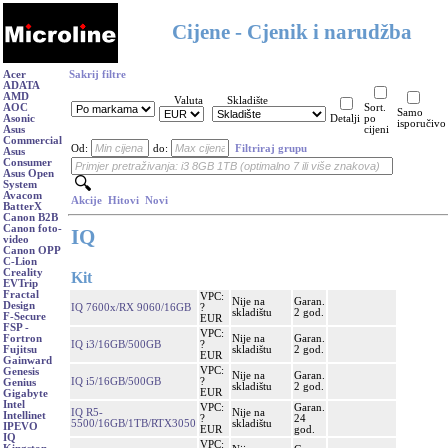
Cijene - Cjenik i narudžba
Acer
Sakrij filtre
ADATA
AMD
Valuta
Skladište
AOC
Sort.
Samo
Asonic
Detalji
po
isporučivo
Asus
cijeni
Commercial
Od:
do:
Filtriraj grupu
Asus
Consumer
Asus Open
System
Avacom
Akcije
Hitovi
Novi
BatterX
Canon B2B
Canon foto-
IQ
video
Canon OPP
C-Lion
Creality
Kit
EVTrip
Fractal
VPC:
Nije na
Garan.
Design
IQ 7600x/RX 9060/16GB
?
skladištu
2 god.
F-Secure
EUR
FSP -
VPC:
Nije na
Garan.
Fortron
IQ i3/16GB/500GB
?
skladištu
2 god.
Fujitsu
EUR
Gainward
VPC:
Genesis
Nije na
Garan.
IQ i5/16GB/500GB
?
Genius
skladištu
2 god.
EUR
Gigabyte
Intel
VPC:
Garan.
IQ R5-
Nije na
Intellinet
?
24
5500/16GB/1TB/RTX3050
skladištu
IPEVO
EUR
god.
IQ
VPC: