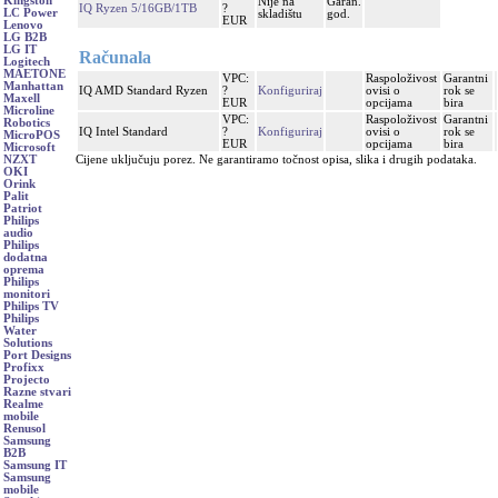
Kingston
Nije na
Garan.
IQ Ryzen 5/16GB/1TB
?
LC Power
skladištu
god.
EUR
Lenovo
LG B2B
LG IT
Računala
Logitech
MAETONE
VPC:
Raspoloživost
Garantni
Manhattan
IQ AMD Standard Ryzen
?
Konfiguriraj
ovisi o
rok se
Maxell
EUR
opcijama
bira
Microline
VPC:
Raspoloživost
Garantni
Robotics
IQ Intel Standard
?
Konfiguriraj
ovisi o
rok se
MicroPOS
EUR
opcijama
bira
Microsoft
Cijene uključuju porez. Ne garantiramo točnost opisa, slika i drugih podataka.
NZXT
OKI
Orink
Palit
Patriot
Philips
audio
Philips
dodatna
oprema
Philips
monitori
Philips TV
Philips
Water
Solutions
Port Designs
Profixx
Projecto
Razne stvari
Realme
mobile
Renusol
Samsung
B2B
Samsung IT
Samsung
mobile