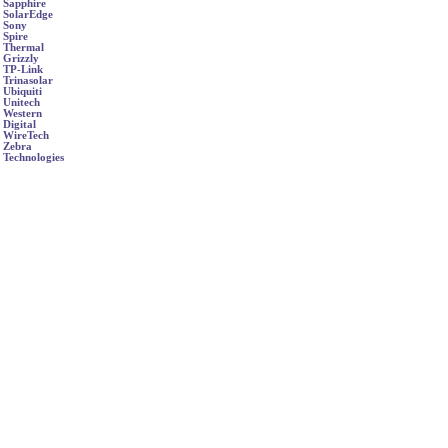
Sapphire
SolarEdge
Sony
Spire
Thermal
Grizzly
TP-Link
Trinasolar
Ubiquiti
Unitech
Western
Digital
WireTech
Zebra
Technologies