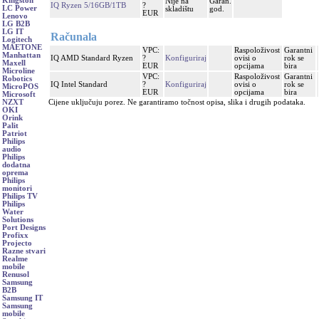
Kingston
Nije na
Garan.
IQ Ryzen 5/16GB/1TB
?
LC Power
skladištu
god.
EUR
Lenovo
LG B2B
LG IT
Računala
Logitech
MAETONE
VPC:
Raspoloživost
Garantni
Manhattan
IQ AMD Standard Ryzen
?
Konfiguriraj
ovisi o
rok se
Maxell
EUR
opcijama
bira
Microline
VPC:
Raspoloživost
Garantni
Robotics
IQ Intel Standard
?
Konfiguriraj
ovisi o
rok se
MicroPOS
EUR
opcijama
bira
Microsoft
Cijene uključuju porez. Ne garantiramo točnost opisa, slika i drugih podataka.
NZXT
OKI
Orink
Palit
Patriot
Philips
audio
Philips
dodatna
oprema
Philips
monitori
Philips TV
Philips
Water
Solutions
Port Designs
Profixx
Projecto
Razne stvari
Realme
mobile
Renusol
Samsung
B2B
Samsung IT
Samsung
mobile