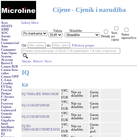
Cijene - Cjenik i narudžba
Acer
Sakrij filtre
ADATA
AMD
Valuta
Skladište
AOC
Sort.
Samo
Asonic
Detalji
po
isporučivo
Asus
cijeni
Commercial
Od:
do:
Filtriraj grupu
Asus
Consumer
Asus Open
System
Avacom
Akcije
Hitovi
Novi
BatterX
Canon B2B
Canon foto-
IQ
video
Canon OPP
C-Lion
Creality
Kit
EVTrip
Fractal
VPC:
Nije na
Garan.
Design
IQ 7600x/RX 9060/16GB
?
skladištu
2 god.
F-Secure
EUR
FSP -
VPC:
Nije na
Garan.
Fortron
IQ i3/16GB/500GB
?
skladištu
2 god.
Fujitsu
EUR
Gainward
VPC:
Genesis
Nije na
Garan.
IQ i5/16GB/500GB
?
Genius
skladištu
2 god.
EUR
Gigabyte
Intel
VPC:
Garan.
IQ R5-
Nije na
Intellinet
?
24
5500/16GB/1TB/RTX3050
skladištu
IPEVO
EUR
god.
IQ
VPC: