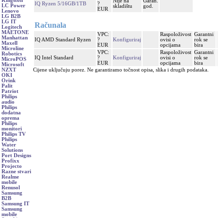
Kingston
Nije na
Garan.
IQ Ryzen 5/16GB/1TB
?
LC Power
skladištu
god.
EUR
Lenovo
LG B2B
LG IT
Računala
Logitech
MAETONE
VPC:
Raspoloživost
Garantni
Manhattan
IQ AMD Standard Ryzen
?
Konfiguriraj
ovisi o
rok se
Maxell
EUR
opcijama
bira
Microline
VPC:
Raspoloživost
Garantni
Robotics
IQ Intel Standard
?
Konfiguriraj
ovisi o
rok se
MicroPOS
EUR
opcijama
bira
Microsoft
Cijene uključuju porez. Ne garantiramo točnost opisa, slika i drugih podataka.
NZXT
OKI
Orink
Palit
Patriot
Philips
audio
Philips
dodatna
oprema
Philips
monitori
Philips TV
Philips
Water
Solutions
Port Designs
Profixx
Projecto
Razne stvari
Realme
mobile
Renusol
Samsung
B2B
Samsung IT
Samsung
mobile