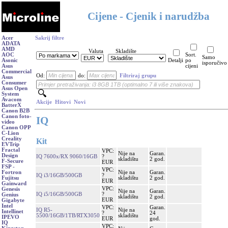
Cijene - Cjenik i narudžba
Acer
Sakrij filtre
ADATA
AMD
Valuta
Skladište
AOC
Sort.
Samo
Asonic
Detalji
po
isporučivo
Asus
cijeni
Commercial
Od:
do:
Filtriraj grupu
Asus
Consumer
Asus Open
System
Avacom
Akcije
Hitovi
Novi
BatterX
Canon B2B
Canon foto-
IQ
video
Canon OPP
C-Lion
Creality
Kit
EVTrip
Fractal
VPC:
Nije na
Garan.
Design
IQ 7600x/RX 9060/16GB
?
skladištu
2 god.
F-Secure
EUR
FSP -
VPC:
Nije na
Garan.
Fortron
IQ i3/16GB/500GB
?
skladištu
2 god.
Fujitsu
EUR
Gainward
VPC:
Genesis
Nije na
Garan.
IQ i5/16GB/500GB
?
Genius
skladištu
2 god.
EUR
Gigabyte
Intel
VPC:
Garan.
IQ R5-
Nije na
Intellinet
?
24
5500/16GB/1TB/RTX3050
skladištu
IPEVO
EUR
god.
IQ
VPC: