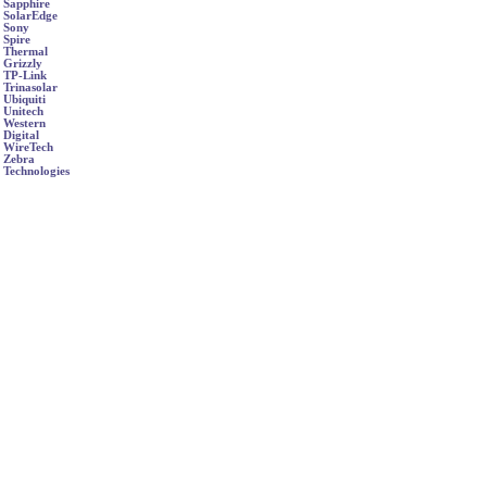
Sapphire
SolarEdge
Sony
Spire
Thermal
Grizzly
TP-Link
Trinasolar
Ubiquiti
Unitech
Western
Digital
WireTech
Zebra
Technologies