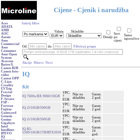
Cijene - Cjenik i narudžba
Acer
Sakrij filtre
ADATA
AMD
Valuta
Skladište
AOC
Sort.
Samo
Asonic
Detalji
po
isporučivo
Asus
cijeni
Commercial
Od:
do:
Filtriraj grupu
Asus
Consumer
Asus Open
System
Avacom
Akcije
Hitovi
Novi
BatterX
Canon B2B
Canon foto-
IQ
video
Canon OPP
C-Lion
Creality
Kit
EVTrip
Fractal
VPC:
Nije na
Garan.
Design
IQ 7600x/RX 9060/16GB
?
skladištu
2 god.
F-Secure
EUR
FSP -
VPC:
Nije na
Garan.
Fortron
IQ i3/16GB/500GB
?
skladištu
2 god.
Fujitsu
EUR
Gainward
VPC:
Genesis
Nije na
Garan.
IQ i5/16GB/500GB
?
Genius
skladištu
2 god.
EUR
Gigabyte
Intel
VPC:
Garan.
IQ R5-
Nije na
Intellinet
?
24
5500/16GB/1TB/RTX3050
skladištu
IPEVO
EUR
god.
IQ
VPC: