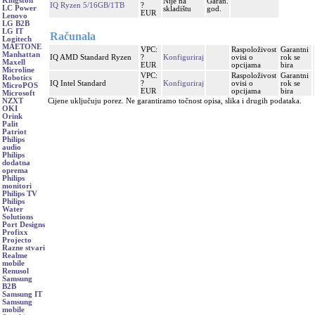
Kingston
Nije na
Garan.
IQ Ryzen 5/16GB/1TB
?
LC Power
skladištu
god.
EUR
Lenovo
LG B2B
LG IT
Računala
Logitech
MAETONE
VPC:
Raspoloživost
Garantni
Manhattan
IQ AMD Standard Ryzen
?
Konfiguriraj
ovisi o
rok se
Maxell
EUR
opcijama
bira
Microline
VPC:
Raspoloživost
Garantni
Robotics
IQ Intel Standard
?
Konfiguriraj
ovisi o
rok se
MicroPOS
EUR
opcijama
bira
Microsoft
Cijene uključuju porez. Ne garantiramo točnost opisa, slika i drugih podataka.
NZXT
OKI
Orink
Palit
Patriot
Philips
audio
Philips
dodatna
oprema
Philips
monitori
Philips TV
Philips
Water
Solutions
Port Designs
Profixx
Projecto
Razne stvari
Realme
mobile
Renusol
Samsung
B2B
Samsung IT
Samsung
mobile