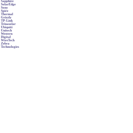
Sapphire
SolarEdge
Sony
Spire
Thermal
Grizzly
TP-Link
Trinasolar
Ubiquiti
Unitech
Western
Digital
WireTech
Zebra
Technologies