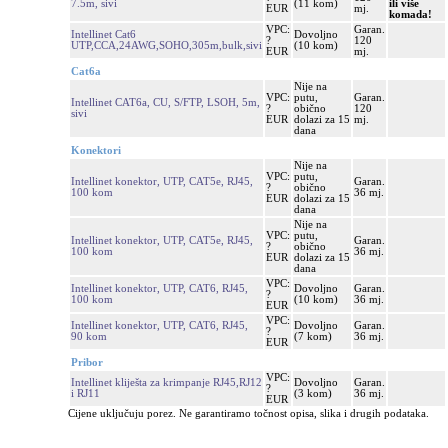
7.5m, sivi
(11 kom)
ili više
EUR
mj.
komada!
VPC:
Garan.
Intellinet Cat6
Dovoljno
?
120
UTP,CCA,24AWG,SOHO,305m,bulk,sivi
(10 kom)
EUR
mj.
Cat6a
Nije na
VPC:
putu,
Garan.
Intellinet CAT6a, CU, S/FTP, LSOH, 5m,
?
obično
120
sivi
EUR
dolazi za 15
mj.
dana
Konektori
Nije na
VPC:
putu,
Intellinet konektor, UTP, CAT5e, RJ45,
Garan.
?
obično
100 kom
36 mj.
EUR
dolazi za 15
dana
Nije na
VPC:
putu,
Intellinet konektor, UTP, CAT5e, RJ45,
Garan.
?
obično
100 kom
36 mj.
EUR
dolazi za 15
dana
VPC:
Intellinet konektor, UTP, CAT6, RJ45,
Dovoljno
Garan.
?
100 kom
(10 kom)
36 mj.
EUR
VPC:
Intellinet konektor, UTP, CAT6, RJ45,
Dovoljno
Garan.
?
90 kom
(7 kom)
36 mj.
EUR
Pribor
VPC:
Intellinet kliješta za krimpanje RJ45,RJ12
Dovoljno
Garan.
?
i RJ11
(3 kom)
36 mj.
EUR
Cijene uključuju porez. Ne garantiramo točnost opisa, slika i drugih podataka.