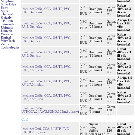
komada!
Sapphire
SolarEdge
Rabat
VPC:
Garan.
Sony
Intellinet Cat5e, CCA, U/UTP, PVC,
Dovoljno
40% za 3
?
120
Spire
RJ45, 3m, crni
(20 kom)
ili više
EUR
mj.
Thermal
komada!
Grizzly
Akcija 1,5
TP-Link
VPC:
Garan.
Intellinet Cat5e, CCA, U/UTP, PVC,
Dovoljno
€ za 3 ili
Trinasolar
?
120
RJ45, 3m, plavi
(25 kom)
više
Ubiquiti
EUR
mj.
komada!
Unitech
Western
Rabat
VPC:
Garan.
Digital
Intellinet Cat5e, CCA, U/UTP, PVC,
Dovoljno
40% za 3
?
120
WireTech
RJ45, 3m, sivi
(19 kom)
ili više
EUR
mj.
Zebra
komada!
Technologies
Rabat
VPC:
Garan.
Intellinet Cat5e, CCA, U/UTP, PVC,
Dovoljno
40% za 3
?
120
RJ45, 5m, sivi
(15 kom)
ili više
EUR
mj.
komada!
Rabat
VPC:
Garan.
Intellinet Cat5e, CCA, U/UTP, PVC,
Dovoljno
40% za 3
?
120
RJ45,7.5m, crni
(20 kom)
ili više
EUR
mj.
komada!
Akcija 1,9
VPC:
Garan.
Intellinet Cat5e, CCA, U/UTP, PVC,
Dovoljno
€ za 3 ili
?
120
RJ45,7.5m,plavi
(38 kom)
više
EUR
mj.
komada!
Rabat
VPC:
Garan.
Intellinet Cat5e, CCA, U/UTP, PVC,
Dovoljno
40% za 3
?
120
RJ45,7.5m, sivi
(10 kom)
ili više
EUR
mj.
komada!
VPC:
Garan.
Intellinet Cat5e
Dovoljno
?
120
UTP,CCA,24AWG,SOHO,305m,bulk,sivi
(3 kom)
EUR
mj.
Cat6
Nije na
Rabat
VPC:
putu,
Garan.
40% za 3
Intellinet Cat6, CCA, U/UTP, PVC,
?
obično
120
ili više
RJ45,0.25m, sivi
EUR
dolazi za 15
mj.
komada!