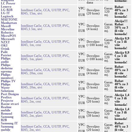
Kingston
komada!
dana
LC Power
Lenovo
Rabat
VPC:
Garan.
LG B2B
Intellinet Cat5e, CCA, U/UTP, PVC,
Dovoljno
40% za 3
?
120
LG IT
RJ45, 15m, sivi
(20 kom)
ili više
EUR
mj.
Logitech
komada!
MAETONE
Akcija!!!
Manhattan
VPC:
Garan.
Rabat
Intellinet Cat5e, CCA, U/UTP, PVC,
Dovoljno
Maxell
?
120
50% za 3
RJ45,1.5m, sivi
(4 kom)
Microline
EUR
mj.
ili više
Robotics
komada!
MicroPOS
Akcija 0,9
Microsoft
VPC:
Garan.
Intellinet Cat5e, CCA, U/UTP, PVC,
Dovoljno
€ za 5 ili
NZXT
?
120
RJ45, 1m, crni
(>100 kom)
više
OKI
EUR
mj.
komada!
Orink
Palit
Akcija 0,9
VPC:
Garan.
Patriot
Intellinet Cat5e, CCA, U/UTP, PVC,
Dovoljno
€ za 5 ili
?
120
Philips
RJ45, 1m, plavi
(>100 kom)
više
EUR
mj.
audio
komada!
Philips
Rabat
VPC:
Garan.
dodatna
Intellinet Cat5e, CCA, U/UTP, PVC,
Dovoljno
40% za 3
?
120
oprema
RJ45, 20m, crni
(4 kom)
ili više
EUR
mj.
Philips
komada!
monitori
Rabat
Philips TV
VPC:
Garan.
Intellinet Cat5e, CCA, U/UTP, PVC,
Dovoljno
40% za 3
Philips
?
120
RJ45, 20m, sivi
(5 kom)
ili više
Water
EUR
mj.
komada!
Solutions
Port Designs
Akcija 1,4
VPC:
Garan.
Profixx
Intellinet Cat5e, CCA, U/UTP, PVC,
Dovoljno
€ za 3 ili
?
120
Projecto
RJ45, 2m, crni
(20 kom)
više
EUR
mj.
Razne stvari
komada!
Realme
Akcija 1,4
mobile
VPC:
Garan.
Intellinet Cat5e, CCA, U/UTP, PVC,
Dovoljno
€ za 3 ili
Renusol
?
120
RJ45, 2m, plavi
(39 kom)
više
Samsung
EUR
mj.
komada!
B2B
Rabat
Samsung IT
VPC:
Garan.
Intellinet Cat5e, CCA, U/UTP, PVC,
Dovoljno
40% za 3
Samsung
?
120
RJ45, 2m, sivi
(20 kom)
ili više
mobile
EUR
mj.