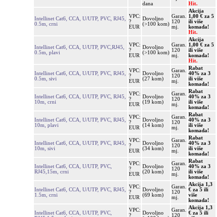
dana
Hit.
Akcija
VPC:
Garan.
1,00 € za 5
Intellinet Cat6, CCA, U/UTP, PVC, RJ45,
Dovoljno
?
120
ili više
0.5m, crni
(>100 kom)
EUR
mj.
komada!
Hit.
Akcija
VPC:
Garan.
1,00 € za 5
Intellinet Cat6, CCA, U/UTP, PVC,RJ45,
Dovoljno
?
120
ili više
0.5m, plavi
(>100 kom)
EUR
mj.
komada!
Hit.
Rabat
VPC:
Garan.
Intellinet Cat6, CCA, U/UTP, PVC, RJ45,
Dovoljno
40% za 3
?
120
0.5m, sivi
(27 kom)
ili više
EUR
mj.
komada!
Rabat
VPC:
Garan.
Intellinet Cat6, CCA, U/UTP, PVC, RJ45,
Dovoljno
40% za 3
?
120
10m, crni
(19 kom)
ili više
EUR
mj.
komada!
Rabat
VPC:
Garan.
Intellinet Cat6, CCA, U/UTP, PVC, RJ45,
Dovoljno
40% za 3
?
120
10m, plavi
(14 kom)
ili više
EUR
mj.
komada!
Rabat
VPC:
Garan.
Intellinet Cat6, CCA, U/UTP, PVC, RJ45,
Dovoljno
40% za 3
?
120
10m, sivi
(34 kom)
ili više
EUR
mj.
komada!
Rabat
VPC:
Garan.
Intellinet Cat6, CCA, U/UTP, PVC,
Dovoljno
40% za 3
?
120
RJ45,15m, crni
(20 kom)
ili više
EUR
mj.
komada!
Akcija 1,3
VPC:
Garan.
Intellinet Cat6, CCA, U/UTP, PVC, RJ45,
Dovoljno
€ za 5 ili
?
120
1.5m, crni
(69 kom)
više
EUR
mj.
komada!
Akcija 1,3
VPC:
Garan.
Intellinet Cat6, CCA, U/UTP, PVC,
Dovoljno
€ za 5 ili
?
120