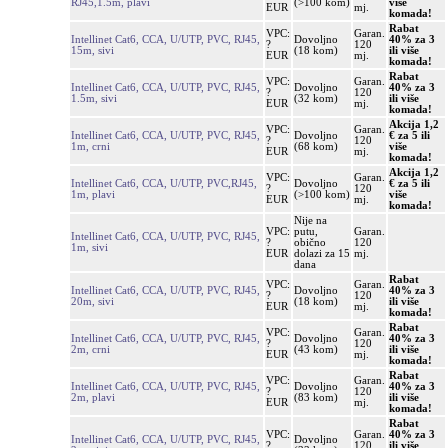
RJ45,1.5m, plavi
(>100 kom)
više
EUR
mj.
komada!
Rabat
VPC:
Garan.
Intellinet Cat6, CCA, U/UTP, PVC, RJ45,
Dovoljno
40% za 3
?
120
15m, sivi
(18 kom)
ili više
EUR
mj.
komada!
Rabat
VPC:
Garan.
Intellinet Cat6, CCA, U/UTP, PVC, RJ45,
Dovoljno
40% za 3
?
120
1.5m, sivi
(32 kom)
ili više
EUR
mj.
komada!
Akcija 1,2
VPC:
Garan.
Intellinet Cat6, CCA, U/UTP, PVC, RJ45,
Dovoljno
€ za 5 ili
?
120
1m, crni
(68 kom)
više
EUR
mj.
komada!
Akcija 1,2
VPC:
Garan.
Intellinet Cat6, CCA, U/UTP, PVC,RJ45,
Dovoljno
€ za 5 ili
?
120
1m, plavi
(>100 kom)
više
EUR
mj.
komada!
Nije na
VPC:
putu,
Garan.
Intellinet Cat6, CCA, U/UTP, PVC, RJ45,
?
obično
120
1m, sivi
EUR
dolazi za 15
mj.
dana
Rabat
VPC:
Garan.
Intellinet Cat6, CCA, U/UTP, PVC, RJ45,
Dovoljno
40% za 3
?
120
20m, sivi
(18 kom)
ili više
EUR
mj.
komada!
Rabat
VPC:
Garan.
Intellinet Cat6, CCA, U/UTP, PVC, RJ45,
Dovoljno
40% za 3
?
120
2m, crni
(43 kom)
ili više
EUR
mj.
komada!
Rabat
VPC:
Garan.
Intellinet Cat6, CCA, U/UTP, PVC, RJ45,
Dovoljno
40% za 3
?
120
2m, plavi
(83 kom)
ili više
EUR
mj.
komada!
Rabat
VPC:
Garan.
40% za 3
Intellinet Cat6, CCA, U/UTP, PVC, RJ45,
Dovoljno
?
120
ili više