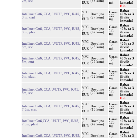
2m, sivi
(33 kom)
EUR
mj.
komada!
Hit.
Rabat
VPC:
Garan.
Intellinet Cat6, CCA, U/UTP, PVC, RJ45,
Dovoljno
40% za 3
?
120
3 m, crni
(27 kom)
ili više
EUR
mj.
komada!
Rabat
VPC:
Garan.
Intellinet Cat6, CCA, U/UTP, PVC, RJ45,
Dovoljno
40% za 3
?
120
3 m, plavi
(67 kom)
ili više
EUR
mj.
komada!
Rabat
VPC:
Garan.
Intellinet Cat6, CCA, U/UTP, PVC, RJ45,
Dovoljno
40% za 3
?
120
3m, sivi
(25 kom)
ili više
EUR
mj.
komada!
Rabat
VPC:
Garan.
Intellinet Cat6, CCA, U/UTP, PVC, RJ45,
Dovoljno
40% za 3
?
120
5m, crni
(22 kom)
ili više
EUR
mj.
komada!
Rabat
VPC:
Garan.
Intellinet Cat6, CCA, U/UTP, PVC, RJ45,
Dovoljno
40% za 3
?
120
5m, plavi
(32 kom)
ili više
EUR
mj.
komada!
Rabat
VPC:
Garan.
40% za 3
Intellinet Cat6, CCA,U/UTP, PVC, RJ45,
Dovoljno
?
120
ili više
5m, sivi
(20 kom)
EUR
mj.
komada!
Hit.
Rabat
VPC:
Garan.
Intellinet Cat6, CCA, U/UTP, PVC, RJ45,
Dovoljno
40% za 3
?
120
7.5m, crni
(13 kom)
ili više
EUR
mj.
komada!
Rabat
VPC:
Garan.
Intellinet Cat6,CCA, U/UTP, PVC, RJ45,
Dovoljno
40% za 3
?
120
7.5m, plavi
(42 kom)
ili više
EUR
mj.
komada!
Rabat
VPC:
Garan.
Intellinet Cat6, CCA, U/UTP, PVC, RJ45,
Dovoljno
40% za 3
?
120