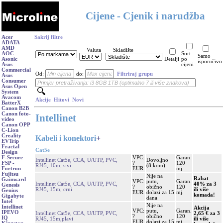
Cijene - Cjenik i narudžba
Acer
Sakrij filtre
ADATA
AMD
Valuta
Skladište
AOC
Sort.
Samo
Asonic
Detalji
po
isporučivo
Asus
cijeni
Commercial
Od:
do:
Filtriraj grupu
Asus
Consumer
Asus Open
System
Avacom
Akcije
Hitovi
Novi
BatterX
Canon B2B
Canon foto-
Intellinet
video
Canon OPP
C-Lion
Creality
Kabeli i konektori
+
EVTrip
Fractal
Cat5e
Design
VPC:
Garan.
F-Secure
Intellinet Cat5e, CCA, U/UTP, PVC,
Dovoljno
?
120
FSP -
RJ45, 10m, sivi
(8 kom)
EUR
mj.
Fortron
Fujitsu
Nije na
Rabat
Gainward
VPC:
putu,
Garan.
Intellinet Cat5e, CCA, U/UTP, PVC,
40% za 3
Genesis
?
obično
120
RJ45, 15m, crni
ili više
Genius
EUR
dolazi za 15
mj.
komada!
Gigabyte
dana
Intel
Nije na
Intellinet
Akcija
VPC:
putu,
Garan.
IPEVO
Intellinet Cat5e, CCA, U/UTP, PVC,
2,65 € za 3
?
obično
120
IQ
RJ45, 15m,plavi
ili više
EUR
dolazi za 15
mj.