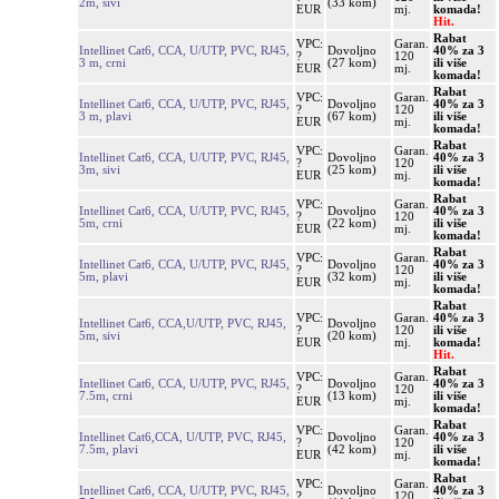
2m, sivi
(33 kom)
EUR
mj.
komada!
Hit.
Rabat
VPC:
Garan.
Intellinet Cat6, CCA, U/UTP, PVC, RJ45,
Dovoljno
40% za 3
?
120
3 m, crni
(27 kom)
ili više
EUR
mj.
komada!
Rabat
VPC:
Garan.
Intellinet Cat6, CCA, U/UTP, PVC, RJ45,
Dovoljno
40% za 3
?
120
3 m, plavi
(67 kom)
ili više
EUR
mj.
komada!
Rabat
VPC:
Garan.
Intellinet Cat6, CCA, U/UTP, PVC, RJ45,
Dovoljno
40% za 3
?
120
3m, sivi
(25 kom)
ili više
EUR
mj.
komada!
Rabat
VPC:
Garan.
Intellinet Cat6, CCA, U/UTP, PVC, RJ45,
Dovoljno
40% za 3
?
120
5m, crni
(22 kom)
ili više
EUR
mj.
komada!
Rabat
VPC:
Garan.
Intellinet Cat6, CCA, U/UTP, PVC, RJ45,
Dovoljno
40% za 3
?
120
5m, plavi
(32 kom)
ili više
EUR
mj.
komada!
Rabat
VPC:
Garan.
40% za 3
Intellinet Cat6, CCA,U/UTP, PVC, RJ45,
Dovoljno
?
120
ili više
5m, sivi
(20 kom)
EUR
mj.
komada!
Hit.
Rabat
VPC:
Garan.
Intellinet Cat6, CCA, U/UTP, PVC, RJ45,
Dovoljno
40% za 3
?
120
7.5m, crni
(13 kom)
ili više
EUR
mj.
komada!
Rabat
VPC:
Garan.
Intellinet Cat6,CCA, U/UTP, PVC, RJ45,
Dovoljno
40% za 3
?
120
7.5m, plavi
(42 kom)
ili više
EUR
mj.
komada!
Rabat
VPC:
Garan.
Intellinet Cat6, CCA, U/UTP, PVC, RJ45,
Dovoljno
40% za 3
?
120