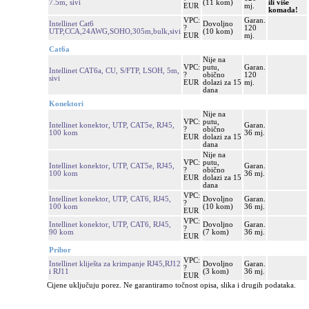
7.5m, sivi
(11 kom)
ili više
EUR
mj.
komada!
VPC:
Garan.
Intellinet Cat6
Dovoljno
?
120
UTP,CCA,24AWG,SOHO,305m,bulk,sivi
(10 kom)
EUR
mj.
Cat6a
Nije na
VPC:
putu,
Garan.
Intellinet CAT6a, CU, S/FTP, LSOH, 5m,
?
obično
120
sivi
EUR
dolazi za 15
mj.
dana
Konektori
Nije na
VPC:
putu,
Intellinet konektor, UTP, CAT5e, RJ45,
Garan.
?
obično
100 kom
36 mj.
EUR
dolazi za 15
dana
Nije na
VPC:
putu,
Intellinet konektor, UTP, CAT5e, RJ45,
Garan.
?
obično
100 kom
36 mj.
EUR
dolazi za 15
dana
VPC:
Intellinet konektor, UTP, CAT6, RJ45,
Dovoljno
Garan.
?
100 kom
(10 kom)
36 mj.
EUR
VPC:
Intellinet konektor, UTP, CAT6, RJ45,
Dovoljno
Garan.
?
90 kom
(7 kom)
36 mj.
EUR
Pribor
VPC:
Intellinet kliješta za krimpanje RJ45,RJ12
Dovoljno
Garan.
?
i RJ11
(3 kom)
36 mj.
EUR
Cijene uključuju porez. Ne garantiramo točnost opisa, slika i drugih podataka.