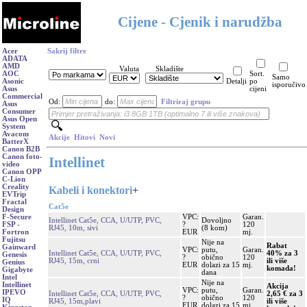
Cijene - Cjenik i narudžba
Acer
Sakrij filtre
ADATA
AMD
Valuta
Skladište
AOC
Sort.
Samo
Asonic
Detalji
po
isporučivo
Asus
cijeni
Commercial
Od:
do:
Filtriraj grupu
Asus
Consumer
Asus Open
System
Avacom
Akcije
Hitovi
Novi
BatterX
Canon B2B
Canon foto-
Intellinet
video
Canon OPP
C-Lion
Creality
Kabeli i konektori
+
EVTrip
Fractal
Cat5e
Design
VPC:
Garan.
F-Secure
Intellinet Cat5e, CCA, U/UTP, PVC,
Dovoljno
?
120
FSP -
RJ45, 10m, sivi
(8 kom)
EUR
mj.
Fortron
Fujitsu
Nije na
Rabat
Gainward
VPC:
putu,
Garan.
Intellinet Cat5e, CCA, U/UTP, PVC,
40% za 3
Genesis
?
obično
120
RJ45, 15m, crni
ili više
Genius
EUR
dolazi za 15
mj.
komada!
Gigabyte
dana
Intel
Nije na
Intellinet
Akcija
VPC:
putu,
Garan.
IPEVO
Intellinet Cat5e, CCA, U/UTP, PVC,
2,65 € za 3
?
obično
120
IQ
RJ45, 15m,plavi
ili više
EUR
dolazi za 15
mj.