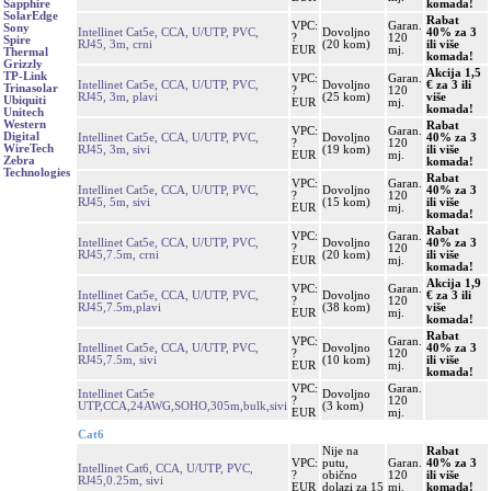
komada!
Sapphire
SolarEdge
Rabat
VPC:
Garan.
Sony
Intellinet Cat5e, CCA, U/UTP, PVC,
Dovoljno
40% za 3
?
120
Spire
RJ45, 3m, crni
(20 kom)
ili više
EUR
mj.
Thermal
komada!
Grizzly
Akcija 1,5
TP-Link
VPC:
Garan.
Intellinet Cat5e, CCA, U/UTP, PVC,
Dovoljno
€ za 3 ili
Trinasolar
?
120
RJ45, 3m, plavi
(25 kom)
više
Ubiquiti
EUR
mj.
komada!
Unitech
Western
Rabat
VPC:
Garan.
Digital
Intellinet Cat5e, CCA, U/UTP, PVC,
Dovoljno
40% za 3
?
120
WireTech
RJ45, 3m, sivi
(19 kom)
ili više
EUR
mj.
Zebra
komada!
Technologies
Rabat
VPC:
Garan.
Intellinet Cat5e, CCA, U/UTP, PVC,
Dovoljno
40% za 3
?
120
RJ45, 5m, sivi
(15 kom)
ili više
EUR
mj.
komada!
Rabat
VPC:
Garan.
Intellinet Cat5e, CCA, U/UTP, PVC,
Dovoljno
40% za 3
?
120
RJ45,7.5m, crni
(20 kom)
ili više
EUR
mj.
komada!
Akcija 1,9
VPC:
Garan.
Intellinet Cat5e, CCA, U/UTP, PVC,
Dovoljno
€ za 3 ili
?
120
RJ45,7.5m,plavi
(38 kom)
više
EUR
mj.
komada!
Rabat
VPC:
Garan.
Intellinet Cat5e, CCA, U/UTP, PVC,
Dovoljno
40% za 3
?
120
RJ45,7.5m, sivi
(10 kom)
ili više
EUR
mj.
komada!
VPC:
Garan.
Intellinet Cat5e
Dovoljno
?
120
UTP,CCA,24AWG,SOHO,305m,bulk,sivi
(3 kom)
EUR
mj.
Cat6
Nije na
Rabat
VPC:
putu,
Garan.
40% za 3
Intellinet Cat6, CCA, U/UTP, PVC,
?
obično
120
ili više
RJ45,0.25m, sivi
EUR
dolazi za 15
mj.
komada!