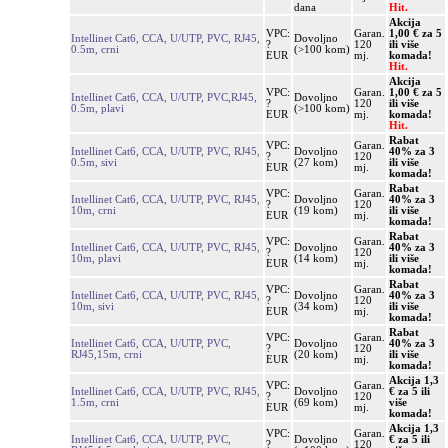
dana
Hit.
Akcija
VPC:
Garan.
1,00 € za 5
Intellinet Cat6, CCA, U/UTP, PVC, RJ45,
Dovoljno
?
120
ili više
0.5m, crni
(>100 kom)
EUR
mj.
komada!
Hit.
Akcija
VPC:
Garan.
1,00 € za 5
Intellinet Cat6, CCA, U/UTP, PVC,RJ45,
Dovoljno
?
120
ili više
0.5m, plavi
(>100 kom)
EUR
mj.
komada!
Hit.
Rabat
VPC:
Garan.
Intellinet Cat6, CCA, U/UTP, PVC, RJ45,
Dovoljno
40% za 3
?
120
0.5m, sivi
(27 kom)
ili više
EUR
mj.
komada!
Rabat
VPC:
Garan.
Intellinet Cat6, CCA, U/UTP, PVC, RJ45,
Dovoljno
40% za 3
?
120
10m, crni
(19 kom)
ili više
EUR
mj.
komada!
Rabat
VPC:
Garan.
Intellinet Cat6, CCA, U/UTP, PVC, RJ45,
Dovoljno
40% za 3
?
120
10m, plavi
(14 kom)
ili više
EUR
mj.
komada!
Rabat
VPC:
Garan.
Intellinet Cat6, CCA, U/UTP, PVC, RJ45,
Dovoljno
40% za 3
?
120
10m, sivi
(34 kom)
ili više
EUR
mj.
komada!
Rabat
VPC:
Garan.
Intellinet Cat6, CCA, U/UTP, PVC,
Dovoljno
40% za 3
?
120
RJ45,15m, crni
(20 kom)
ili više
EUR
mj.
komada!
Akcija 1,3
VPC:
Garan.
Intellinet Cat6, CCA, U/UTP, PVC, RJ45,
Dovoljno
€ za 5 ili
?
120
1.5m, crni
(69 kom)
više
EUR
mj.
komada!
Akcija 1,3
VPC:
Garan.
Intellinet Cat6, CCA, U/UTP, PVC,
Dovoljno
€ za 5 ili
?
120