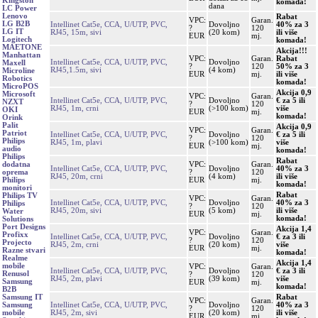
Kingston
komada!
dana
LC Power
Lenovo
Rabat
VPC:
Garan.
LG B2B
Intellinet Cat5e, CCA, U/UTP, PVC,
Dovoljno
40% za 3
?
120
LG IT
RJ45, 15m, sivi
(20 kom)
ili više
EUR
mj.
Logitech
komada!
MAETONE
Akcija!!!
Manhattan
VPC:
Garan.
Rabat
Intellinet Cat5e, CCA, U/UTP, PVC,
Dovoljno
Maxell
?
120
50% za 3
RJ45,1.5m, sivi
(4 kom)
Microline
EUR
mj.
ili više
Robotics
komada!
MicroPOS
Akcija 0,9
Microsoft
VPC:
Garan.
Intellinet Cat5e, CCA, U/UTP, PVC,
Dovoljno
€ za 5 ili
NZXT
?
120
RJ45, 1m, crni
(>100 kom)
više
OKI
EUR
mj.
komada!
Orink
Palit
Akcija 0,9
VPC:
Garan.
Patriot
Intellinet Cat5e, CCA, U/UTP, PVC,
Dovoljno
€ za 5 ili
?
120
Philips
RJ45, 1m, plavi
(>100 kom)
više
EUR
mj.
audio
komada!
Philips
Rabat
VPC:
Garan.
dodatna
Intellinet Cat5e, CCA, U/UTP, PVC,
Dovoljno
40% za 3
?
120
oprema
RJ45, 20m, crni
(4 kom)
ili više
EUR
mj.
Philips
komada!
monitori
Rabat
Philips TV
VPC:
Garan.
Intellinet Cat5e, CCA, U/UTP, PVC,
Dovoljno
40% za 3
Philips
?
120
RJ45, 20m, sivi
(5 kom)
ili više
Water
EUR
mj.
komada!
Solutions
Port Designs
Akcija 1,4
VPC:
Garan.
Profixx
Intellinet Cat5e, CCA, U/UTP, PVC,
Dovoljno
€ za 3 ili
?
120
Projecto
RJ45, 2m, crni
(20 kom)
više
EUR
mj.
Razne stvari
komada!
Realme
Akcija 1,4
mobile
VPC:
Garan.
Intellinet Cat5e, CCA, U/UTP, PVC,
Dovoljno
€ za 3 ili
Renusol
?
120
RJ45, 2m, plavi
(39 kom)
više
Samsung
EUR
mj.
komada!
B2B
Rabat
Samsung IT
VPC:
Garan.
Intellinet Cat5e, CCA, U/UTP, PVC,
Dovoljno
40% za 3
Samsung
?
120
RJ45, 2m, sivi
(20 kom)
ili više
mobile
EUR
mj.