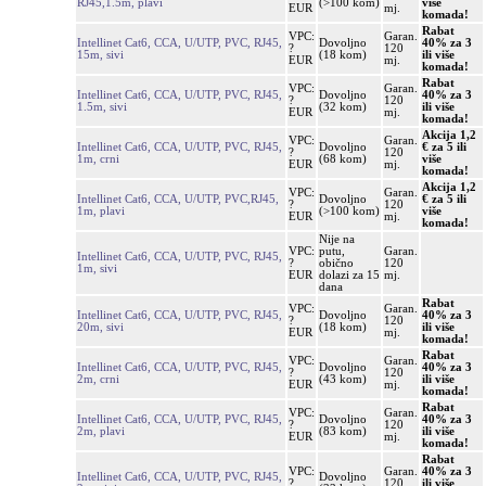
RJ45,1.5m, plavi
(>100 kom)
više
EUR
mj.
komada!
Rabat
VPC:
Garan.
Intellinet Cat6, CCA, U/UTP, PVC, RJ45,
Dovoljno
40% za 3
?
120
15m, sivi
(18 kom)
ili više
EUR
mj.
komada!
Rabat
VPC:
Garan.
Intellinet Cat6, CCA, U/UTP, PVC, RJ45,
Dovoljno
40% za 3
?
120
1.5m, sivi
(32 kom)
ili više
EUR
mj.
komada!
Akcija 1,2
VPC:
Garan.
Intellinet Cat6, CCA, U/UTP, PVC, RJ45,
Dovoljno
€ za 5 ili
?
120
1m, crni
(68 kom)
više
EUR
mj.
komada!
Akcija 1,2
VPC:
Garan.
Intellinet Cat6, CCA, U/UTP, PVC,RJ45,
Dovoljno
€ za 5 ili
?
120
1m, plavi
(>100 kom)
više
EUR
mj.
komada!
Nije na
VPC:
putu,
Garan.
Intellinet Cat6, CCA, U/UTP, PVC, RJ45,
?
obično
120
1m, sivi
EUR
dolazi za 15
mj.
dana
Rabat
VPC:
Garan.
Intellinet Cat6, CCA, U/UTP, PVC, RJ45,
Dovoljno
40% za 3
?
120
20m, sivi
(18 kom)
ili više
EUR
mj.
komada!
Rabat
VPC:
Garan.
Intellinet Cat6, CCA, U/UTP, PVC, RJ45,
Dovoljno
40% za 3
?
120
2m, crni
(43 kom)
ili više
EUR
mj.
komada!
Rabat
VPC:
Garan.
Intellinet Cat6, CCA, U/UTP, PVC, RJ45,
Dovoljno
40% za 3
?
120
2m, plavi
(83 kom)
ili više
EUR
mj.
komada!
Rabat
VPC:
Garan.
40% za 3
Intellinet Cat6, CCA, U/UTP, PVC, RJ45,
Dovoljno
?
120
ili više