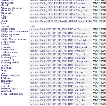
MAETONE
Manhattan
Intellinet Cat5e, CCA, U/UTP, PVC, RJ45, 3m, sivi
VPC: ? EU
Maxell
Intellinet Cat5e, CCA, U/UTP, PVC, RJ45, 5m, sivi
VPC: ? EU
Microline Robotics
Intellinet Cat5e, CCA, U/UTP, PVC, RJ45,7.5m, crni
VPC: ? EU
MicroPOS
Microsoft
Intellinet Cat5e, CCA, U/UTP, PVC, RJ45,7.5m,plavi
VPC: ? EU
NZXT
Intellinet Cat5e, CCA, U/UTP, PVC, RJ45,7.5m, sivi
VPC: ? EU
OKI
Orink
Intellinet Cat5e UTP,CCA,24AWG,SOHO,305m,bulk,sivi
VPC: ? EU
Palit
Cat6
Patriot
Philips audio
Intellinet Cat6, CCA, U/UTP, PVC, RJ45,0.25m, sivi
VPC: ? EU
Philips dodatna oprema
Intellinet Cat6, CCA, U/UTP, PVC, RJ45, 0.5m, crni
VPC: ? EU
Philips monitori
Intellinet Cat6, CCA, U/UTP, PVC,RJ45, 0.5m, plavi
VPC: ? EU
Philips TV
Philips Water Solutions
Intellinet Cat6, CCA, U/UTP, PVC, RJ45, 0.5m, sivi
VPC: ? EU
Port Designs
Intellinet Cat6, CCA, U/UTP, PVC, RJ45, 10m, crni
VPC: ? EU
Profixx
Projecto
Intellinet Cat6, CCA, U/UTP, PVC, RJ45, 10m, plavi
VPC: ? EU
Razne stvari
Intellinet Cat6, CCA, U/UTP, PVC, RJ45, 10m, sivi
VPC: ? EU
Realme mobile
Intellinet Cat6, CCA, U/UTP, PVC, RJ45,15m, crni
VPC: ? EU
Renusol
Samsung B2B
Intellinet Cat6, CCA, U/UTP, PVC, RJ45, 1.5m, crni
VPC: ? EU
Samsung IT
Intellinet Cat6, CCA, U/UTP, PVC, RJ45,1.5m, plavi
VPC: ? EU
Samsung mobile
Intellinet Cat6, CCA, U/UTP, PVC, RJ45, 15m, sivi
VPC: ? EU
Sapphire
SolarEdge
Intellinet Cat6, CCA, U/UTP, PVC, RJ45, 1.5m, sivi
VPC: ? EU
Sony
Intellinet Cat6, CCA, U/UTP, PVC, RJ45, 1m, crni
VPC: ? EU
Spire
Intellinet Cat6, CCA, U/UTP, PVC,RJ45, 1m, plavi
VPC: ? EU
Thermal Grizzly
TP-Link
Intellinet Cat6, CCA, U/UTP, PVC, RJ45, 1m, sivi
VPC: ? EU
Trinasolar
Intellinet Cat6, CCA, U/UTP, PVC, RJ45, 20m, sivi
VPC: ? EU
Ubiquiti
Unitech
Intellinet Cat6, CCA, U/UTP, PVC, RJ45, 2m, crni
VPC: ? EU
Western Digital
Intellinet Cat6, CCA, U/UTP, PVC, RJ45, 2m, plavi
VPC: ? EU
WireTech
Intellinet Cat6, CCA, U/UTP, PVC, RJ45, 2m, sivi
VPC: ? EU
Zebra Technologies
Intellinet Cat6, CCA, U/UTP, PVC, RJ45, 3 m, crni
VPC: ? EU
Intellinet Cat6, CCA, U/UTP, PVC, RJ45, 3 m, plavi
VPC: ? EU
Intellinet Cat6, CCA, U/UTP, PVC, RJ45, 3m, sivi
VPC: ? EU