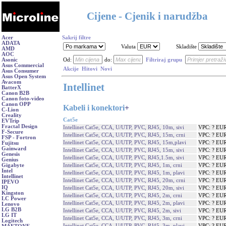
Cijene - Cjenik i narudžba
Acer
Sakrij filtre
ADATA
Valuta
Skladište
AMD
AOC
Asonic
Od:
do:
Filtriraj grupu
Asus Commercial
Akcije
Hitovi
Novi
Asus Consumer
Asus Open System
Avacom
Intellinet
BatterX
Canon B2B
Canon foto-video
Canon OPP
Kabeli i konektori
+
C-Lion
Creality
Cat5e
EVTrip
Fractal Design
Intellinet Cat5e, CCA, U/UTP, PVC, RJ45, 10m, sivi
VPC: ? EU
F-Secure
Intellinet Cat5e, CCA, U/UTP, PVC, RJ45, 15m, crni
VPC: ? EU
FSP - Fortron
Intellinet Cat5e, CCA, U/UTP, PVC, RJ45, 15m,plavi
VPC: ? EU
Fujitsu
Gainward
Intellinet Cat5e, CCA, U/UTP, PVC, RJ45, 15m, sivi
VPC: ? EU
Genesis
Intellinet Cat5e, CCA, U/UTP, PVC, RJ45,1.5m, sivi
VPC: ? EU
Genius
Intellinet Cat5e, CCA, U/UTP, PVC, RJ45, 1m, crni
VPC: ? EU
Gigabyte
Intel
Intellinet Cat5e, CCA, U/UTP, PVC, RJ45, 1m, plavi
VPC: ? EU
Intellinet
Intellinet Cat5e, CCA, U/UTP, PVC, RJ45, 20m, crni
VPC: ? EU
IPEVO
IQ
Intellinet Cat5e, CCA, U/UTP, PVC, RJ45, 20m, sivi
VPC: ? EU
Kingston
Intellinet Cat5e, CCA, U/UTP, PVC, RJ45, 2m, crni
VPC: ? EU
LC Power
Intellinet Cat5e, CCA, U/UTP, PVC, RJ45, 2m, plavi
VPC: ? EU
Lenovo
LG B2B
Intellinet Cat5e, CCA, U/UTP, PVC, RJ45, 2m, sivi
VPC: ? EU
LG IT
Intellinet Cat5e, CCA, U/UTP, PVC, RJ45, 3m, crni
VPC: ? EU
Logitech
Intellinet Cat5e, CCA, U/UTP, PVC, RJ45, 3m, plavi
VPC: ? EU