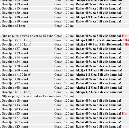
R
Dovoljno (19 kom)
Garan. 120 mj.
Rabat 40% za 3 ili više komada!
R
Dovoljno (15 kom)
Garan. 120 mj.
Rabat 40% za 3 ili više komada!
R
Dovoljno (20 kom)
Garan. 120 mj.
Rabat 40% za 3 ili više komada!
R
Dovoljno (38 kom)
Garan. 120 mj.
Akcija 1,9 € za 3 ili više komada!
R
Dovoljno (10 kom)
Garan. 120 mj.
Rabat 40% za 3 ili više komada!
R
Dovoljno (3 kom)
Garan. 120 mj.
R
Nije na putu, obično dolazi za 15 dana
Garan. 120 mj.
Rabat 40% za 3 ili više komada!
Hit.
R
Dovoljno (>100 kom)
Garan. 120 mj.
Akcija 1,00 € za 5 ili više komada!
Hit
R
Dovoljno (>100 kom)
Garan. 120 mj.
Akcija 1,00 € za 5 ili više komada!
Hit
R
Dovoljno (27 kom)
Garan. 120 mj.
Rabat 40% za 3 ili više komada!
R
Dovoljno (19 kom)
Garan. 120 mj.
Rabat 40% za 3 ili više komada!
R
Dovoljno (14 kom)
Garan. 120 mj.
Rabat 40% za 3 ili više komada!
R
Dovoljno (34 kom)
Garan. 120 mj.
Rabat 40% za 3 ili više komada!
R
Dovoljno (20 kom)
Garan. 120 mj.
Rabat 40% za 3 ili više komada!
R
Dovoljno (69 kom)
Garan. 120 mj.
Akcija 1,3 € za 5 ili više komada!
R
Dovoljno (>100 kom)
Garan. 120 mj.
Akcija 1,3 € za 5 ili više komada!
R
Dovoljno (18 kom)
Garan. 120 mj.
Rabat 40% za 3 ili više komada!
R
Dovoljno (32 kom)
Garan. 120 mj.
Rabat 40% za 3 ili više komada!
R
Dovoljno (68 kom)
Garan. 120 mj.
Akcija 1,2 € za 5 ili više komada!
R
Dovoljno (>100 kom)
Garan. 120 mj.
Akcija 1,2 € za 5 ili više komada!
R
Nije na putu, obično dolazi za 15 dana
Garan. 120 mj.
R
Dovoljno (18 kom)
Garan. 120 mj.
Rabat 40% za 3 ili više komada!
R
Dovoljno (43 kom)
Garan. 120 mj.
Rabat 40% za 3 ili više komada!
R
Dovoljno (83 kom)
Garan. 120 mj.
Rabat 40% za 3 ili više komada!
R
Dovoljno (33 kom)
Garan. 120 mj.
Rabat 40% za 3 ili više komada!
Hit.
R
Dovoljno (27 kom)
Garan. 120 mj.
Rabat 40% za 3 ili više komada!
R
Dovoljno (67 kom)
Garan. 120 mj.
Rabat 40% za 3 ili više komada!
R
Dovoljno (25 kom)
Garan. 120 mj.
Rabat 40% za 3 ili više komada!