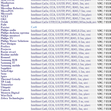
MAETONE
Manhattan
Intellinet Cat5e, CCA, U/UTP, PVC, RJ45, 3m, sivi
VPC: ? EU
Maxell
Intellinet Cat5e, CCA, U/UTP, PVC, RJ45, 5m, sivi
VPC: ? EU
Microline Robotics
Intellinet Cat5e, CCA, U/UTP, PVC, RJ45,7.5m, crni
VPC: ? EU
MicroPOS
Microsoft
Intellinet Cat5e, CCA, U/UTP, PVC, RJ45,7.5m,plavi
VPC: ? EU
NZXT
Intellinet Cat5e, CCA, U/UTP, PVC, RJ45,7.5m, sivi
VPC: ? EU
OKI
Orink
Intellinet Cat5e UTP,CCA,24AWG,SOHO,305m,bulk,sivi
VPC: ? EU
Palit
Cat6
Patriot
Philips audio
Intellinet Cat6, CCA, U/UTP, PVC, RJ45,0.25m, sivi
VPC: ? EU
Philips dodatna oprema
Intellinet Cat6, CCA, U/UTP, PVC, RJ45, 0.5m, crni
VPC: ? EU
Philips monitori
Intellinet Cat6, CCA, U/UTP, PVC,RJ45, 0.5m, plavi
VPC: ? EU
Philips TV
Philips Water Solutions
Intellinet Cat6, CCA, U/UTP, PVC, RJ45, 0.5m, sivi
VPC: ? EU
Port Designs
Intellinet Cat6, CCA, U/UTP, PVC, RJ45, 10m, crni
VPC: ? EU
Profixx
Projecto
Intellinet Cat6, CCA, U/UTP, PVC, RJ45, 10m, plavi
VPC: ? EU
Razne stvari
Intellinet Cat6, CCA, U/UTP, PVC, RJ45, 10m, sivi
VPC: ? EU
Realme mobile
Intellinet Cat6, CCA, U/UTP, PVC, RJ45,15m, crni
VPC: ? EU
Renusol
Samsung B2B
Intellinet Cat6, CCA, U/UTP, PVC, RJ45, 1.5m, crni
VPC: ? EU
Samsung IT
Intellinet Cat6, CCA, U/UTP, PVC, RJ45,1.5m, plavi
VPC: ? EU
Samsung mobile
Intellinet Cat6, CCA, U/UTP, PVC, RJ45, 15m, sivi
VPC: ? EU
Sapphire
SolarEdge
Intellinet Cat6, CCA, U/UTP, PVC, RJ45, 1.5m, sivi
VPC: ? EU
Sony
Intellinet Cat6, CCA, U/UTP, PVC, RJ45, 1m, crni
VPC: ? EU
Spire
Intellinet Cat6, CCA, U/UTP, PVC,RJ45, 1m, plavi
VPC: ? EU
Thermal Grizzly
TP-Link
Intellinet Cat6, CCA, U/UTP, PVC, RJ45, 1m, sivi
VPC: ? EU
Trinasolar
Intellinet Cat6, CCA, U/UTP, PVC, RJ45, 20m, sivi
VPC: ? EU
Ubiquiti
Unitech
Intellinet Cat6, CCA, U/UTP, PVC, RJ45, 2m, crni
VPC: ? EU
Western Digital
Intellinet Cat6, CCA, U/UTP, PVC, RJ45, 2m, plavi
VPC: ? EU
WireTech
Intellinet Cat6, CCA, U/UTP, PVC, RJ45, 2m, sivi
VPC: ? EU
Zebra Technologies
Intellinet Cat6, CCA, U/UTP, PVC, RJ45, 3 m, crni
VPC: ? EU
Intellinet Cat6, CCA, U/UTP, PVC, RJ45, 3 m, plavi
VPC: ? EU
Intellinet Cat6, CCA, U/UTP, PVC, RJ45, 3m, sivi
VPC: ? EU