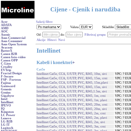
Cijene - Cjenik i narudžba
Acer
Sakrij filtre
ADATA
Valuta
Skladište
AMD
AOC
Asonic
Od:
do:
Filtriraj grupu
Asus Commercial
Akcije
Hitovi
Novi
Asus Consumer
Asus Open System
Avacom
Intellinet
BatterX
Canon B2B
Canon foto-video
Canon OPP
Kabeli i konektori
+
C-Lion
Creality
Cat5e
EVTrip
Fractal Design
Intellinet Cat5e, CCA, U/UTP, PVC, RJ45, 10m, sivi
VPC: ? EU
F-Secure
Intellinet Cat5e, CCA, U/UTP, PVC, RJ45, 15m, crni
VPC: ? EU
FSP - Fortron
Intellinet Cat5e, CCA, U/UTP, PVC, RJ45, 15m,plavi
VPC: ? EU
Fujitsu
Gainward
Intellinet Cat5e, CCA, U/UTP, PVC, RJ45, 15m, sivi
VPC: ? EU
Genesis
Intellinet Cat5e, CCA, U/UTP, PVC, RJ45,1.5m, sivi
VPC: ? EU
Genius
Intellinet Cat5e, CCA, U/UTP, PVC, RJ45, 1m, crni
VPC: ? EU
Gigabyte
Intel
Intellinet Cat5e, CCA, U/UTP, PVC, RJ45, 1m, plavi
VPC: ? EU
Intellinet
Intellinet Cat5e, CCA, U/UTP, PVC, RJ45, 20m, crni
VPC: ? EU
IPEVO
IQ
Intellinet Cat5e, CCA, U/UTP, PVC, RJ45, 20m, sivi
VPC: ? EU
Kingston
Intellinet Cat5e, CCA, U/UTP, PVC, RJ45, 2m, crni
VPC: ? EU
LC Power
Intellinet Cat5e, CCA, U/UTP, PVC, RJ45, 2m, plavi
VPC: ? EU
Lenovo
LG B2B
Intellinet Cat5e, CCA, U/UTP, PVC, RJ45, 2m, sivi
VPC: ? EU
LG IT
Intellinet Cat5e, CCA, U/UTP, PVC, RJ45, 3m, crni
VPC: ? EU
Logitech
Intellinet Cat5e, CCA, U/UTP, PVC, RJ45, 3m, plavi
VPC: ? EU