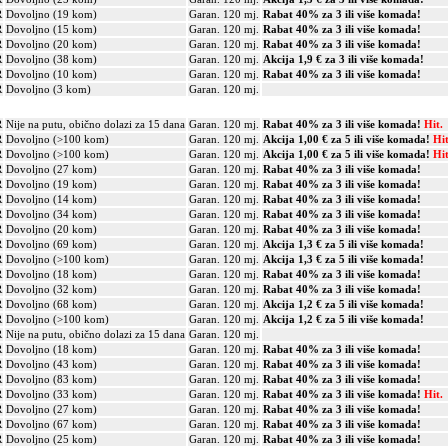
R
Dovoljno (19 kom)
Garan. 120 mj.
Rabat 40% za 3 ili više komada!
R
Dovoljno (15 kom)
Garan. 120 mj.
Rabat 40% za 3 ili više komada!
R
Dovoljno (20 kom)
Garan. 120 mj.
Rabat 40% za 3 ili više komada!
R
Dovoljno (38 kom)
Garan. 120 mj.
Akcija 1,9 € za 3 ili više komada!
R
Dovoljno (10 kom)
Garan. 120 mj.
Rabat 40% za 3 ili više komada!
R
Dovoljno (3 kom)
Garan. 120 mj.
R
Nije na putu, obično dolazi za 15 dana
Garan. 120 mj.
Rabat 40% za 3 ili više komada!
Hit.
R
Dovoljno (>100 kom)
Garan. 120 mj.
Akcija 1,00 € za 5 ili više komada!
Hit
R
Dovoljno (>100 kom)
Garan. 120 mj.
Akcija 1,00 € za 5 ili više komada!
Hit
R
Dovoljno (27 kom)
Garan. 120 mj.
Rabat 40% za 3 ili više komada!
R
Dovoljno (19 kom)
Garan. 120 mj.
Rabat 40% za 3 ili više komada!
R
Dovoljno (14 kom)
Garan. 120 mj.
Rabat 40% za 3 ili više komada!
R
Dovoljno (34 kom)
Garan. 120 mj.
Rabat 40% za 3 ili više komada!
R
Dovoljno (20 kom)
Garan. 120 mj.
Rabat 40% za 3 ili više komada!
R
Dovoljno (69 kom)
Garan. 120 mj.
Akcija 1,3 € za 5 ili više komada!
R
Dovoljno (>100 kom)
Garan. 120 mj.
Akcija 1,3 € za 5 ili više komada!
R
Dovoljno (18 kom)
Garan. 120 mj.
Rabat 40% za 3 ili više komada!
R
Dovoljno (32 kom)
Garan. 120 mj.
Rabat 40% za 3 ili više komada!
R
Dovoljno (68 kom)
Garan. 120 mj.
Akcija 1,2 € za 5 ili više komada!
R
Dovoljno (>100 kom)
Garan. 120 mj.
Akcija 1,2 € za 5 ili više komada!
R
Nije na putu, obično dolazi za 15 dana
Garan. 120 mj.
R
Dovoljno (18 kom)
Garan. 120 mj.
Rabat 40% za 3 ili više komada!
R
Dovoljno (43 kom)
Garan. 120 mj.
Rabat 40% za 3 ili više komada!
R
Dovoljno (83 kom)
Garan. 120 mj.
Rabat 40% za 3 ili više komada!
R
Dovoljno (33 kom)
Garan. 120 mj.
Rabat 40% za 3 ili više komada!
Hit.
R
Dovoljno (27 kom)
Garan. 120 mj.
Rabat 40% za 3 ili više komada!
R
Dovoljno (67 kom)
Garan. 120 mj.
Rabat 40% za 3 ili više komada!
R
Dovoljno (25 kom)
Garan. 120 mj.
Rabat 40% za 3 ili više komada!