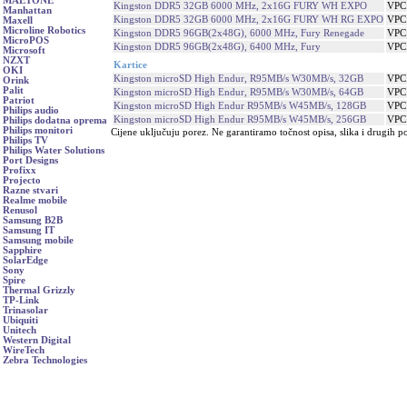
MAETONE
Kingston DDR5 32GB 6000 MHz, 2x16G FURY WH EXPO
VPC
Manhattan
Kingston DDR5 32GB 6000 MHz, 2x16G FURY WH RG EXPO
VPC
Maxell
Microline Robotics
Kingston DDR5 96GB(2x48G), 6000 MHz, Fury Renegade
VPC
MicroPOS
Kingston DDR5 96GB(2x48G), 6400 MHz, Fury
VPC
Microsoft
NZXT
Kartice
OKI
Kingston microSD High Endur, R95MB/s W30MB/s, 32GB
VPC
Orink
Palit
Kingston microSD High Endur, R95MB/s W30MB/s, 64GB
VPC
Patriot
Kingston microSD High Endur R95MB/s W45MB/s, 128GB
VPC
Philips audio
Kingston microSD High Endur R95MB/s W45MB/s, 256GB
VPC
Philips dodatna oprema
Philips monitori
Cijene uključuju porez. Ne garantiramo točnost opisa, slika i drugih p
Philips TV
Philips Water Solutions
Port Designs
Profixx
Projecto
Razne stvari
Realme mobile
Renusol
Samsung B2B
Samsung IT
Samsung mobile
Sapphire
SolarEdge
Sony
Spire
Thermal Grizzly
TP-Link
Trinasolar
Ubiquiti
Unitech
Western Digital
WireTech
Zebra Technologies