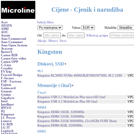
Cijene - Cjenik i narudžba
Acer
Sakrij filtre
ADATA
Valuta
Skladište
AMD
AOC
Asonic
Od:
do:
Filtriraj grupu
Asus Commercial
Akcije
Hitovi
Novi
Asus Consumer
Asus Open System
Avacom
Kingston
BatterX
Canon B2B
Canon foto-video
Canon OPP
Diskovi, SSD
+
C-Lion
Creality
M.2
EVTrip
Fractal Design
Kingston KC3000 NVMe 4096GB,R7000/W7000, M.2 2280
VPC
F-Secure
FSP - Fortron
Memorije i čitači
+
Fujitsu
Gainward
Genesis
Čitači
Genius
Kingston USB 3.2 MobileLite Plus microSD čitač
VPC
Gigabyte
Intel
Kingston USB 3.2 MobileLite Plus SD čitač
VPC
Intellinet
DDR4
IPEVO
IQ
Kingston DDR4 16GB, 3200MHz
VPC
Kingston
Kingston DDR4 32GB, 3200MHz
VPC
LC Power
Kingston DDR4 32GB 3600MHz, (2x16GB) FURY Beast
VPC
Lenovo
LG B2B
Kingston DDR4 8GB, 3200MHz
VPC
LG IT
Logitech
DDR5