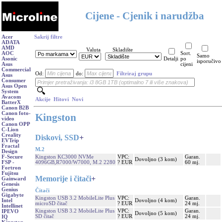
Cijene - Cjenik i narudžba
Acer
Sakrij filtre
ADATA
AMD
Valuta
Skladište
AOC
Sort.
Samo
Asonic
Detalji
po
isporučivo
Asus
cijeni
Commercial
Od:
do:
Filtriraj grupu
Asus
Consumer
Asus Open
System
Avacom
Akcije
Hitovi
Novi
BatterX
Canon B2B
Canon foto-
Kingston
video
Canon OPP
C-Lion
Creality
Diskovi, SSD
+
EVTrip
Fractal
M.2
Design
Kingston KC3000 NVMe
VPC:
Garan.
F-Secure
Dovoljno (3 kom)
4096GB,R7000/W7000, M.2 2280
? EUR
60 mj.
FSP -
Fortron
Fujitsu
Memorije i čitači
+
Gainward
Genesis
Genius
Čitači
Gigabyte
Kingston USB 3.2 MobileLite Plus
VPC:
Garan.
Dovoljno (4 kom)
Intel
microSD čitač
? EUR
24 mj.
Intellinet
Kingston USB 3.2 MobileLite Plus
VPC:
Garan.
IPEVO
Dovoljno (5 kom)
SD čitač
? EUR
24 mj.
IQ