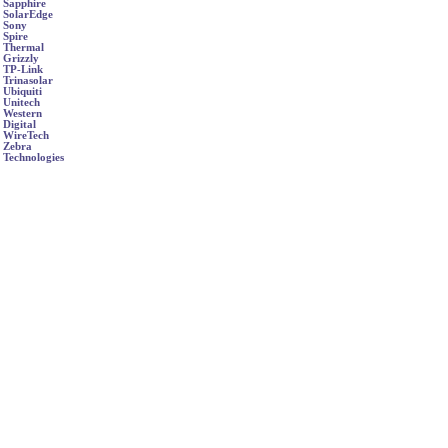
Sapphire
SolarEdge
Sony
Spire
Thermal
Grizzly
TP-Link
Trinasolar
Ubiquiti
Unitech
Western
Digital
WireTech
Zebra
Technologies