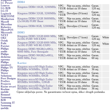
Kingston
DDR4
LC Power
Lenovo
VPC:
Nije na putu, obično
Garan.
Kingston DDR4 16GB, 3200MHz
LG B2B
? EUR
dolazi za 10 dana
120 mj.
LG IT
VPC:
Garan.
Kingston DDR4 32GB, 3200MHz
Dovoljno (9 kom)
Logitech
? EUR
120 mj.
MAETONE
Kingston DDR4 32GB 3600MHz,
VPC:
Nije na putu, obično
Garan.
Manhattan
(2x16GB) FURY Beast
? EUR
dolazi za 10 dana
120 mj.
Maxell
Microline
VPC:
Garan.
Kingston DDR4 8GB, 3200MHz
Dovoljno (3 kom)
Robotics
? EUR
120 mj.
MicroPOS
DDR5
Microsoft
NZXT
Kingston DDR5 32GB 6000 MHz,
VPC:
Garan.
Dovoljno (7 kom)
White
OKI
2x16G FURY WH EXPO
? EUR
120 mj.
Orink
Kingston DDR5 32GB 6000 MHz,
VPC:
Nije na putu, obično
Garan.
Palit
White
2x16G FURY WH RG EXPO
? EUR
dolazi za 10 dana
120 mj.
Patriot
Philips
Kingston DDR5 96GB(2x48G),
VPC:
Nije na putu, obično
Garan.
audio
6000 MHz, Fury Renegade
? EUR
dolazi za 10 dana
120 mj.
Philips
Kingston DDR5 96GB(2x48G),
VPC:
Nije na putu, obično
Garan.
dodatna
6400 MHz, Fury
? EUR
dolazi za 10 dana
60 mj.
oprema
Philips
Kartice
monitori
Kingston microSD High Endur,
VPC:
Nije na putu, obično
Garan.
Philips TV
R95MB/s W30MB/s, 32GB
? EUR
dolazi za 10 dana
36 mj.
Philips
Kingston microSD High Endur,
VPC:
Nije na putu, obično
Garan.
Water
R95MB/s W30MB/s, 64GB
? EUR
dolazi za 10 dana
36 mj.
Solutions
Port Designs
Kingston microSD High Endur
VPC:
Nije na putu, obično
Garan.
Profixx
R95MB/s W45MB/s, 128GB
? EUR
dolazi za 10 dana
36 mj.
Projecto
Kingston microSD High Endur
VPC:
Nije na putu, obično
Garan.
Razne stvari
R95MB/s W45MB/s, 256GB
? EUR
dolazi za 10 dana
36 mj.
Realme
Cijene uključuju porez. Ne garantiramo točnost opisa, slika i drugih podataka.
mobile
Renusol
Samsung
B2B
Samsung IT
Samsung
mobile