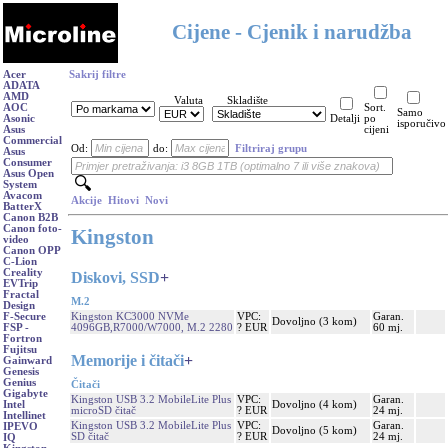
Cijene - Cjenik i narudžba
Acer
Sakrij filtre
ADATA
AMD
Valuta
Skladište
AOC
Sort.
Samo
Asonic
Detalji
po
isporučivo
Asus
cijeni
Commercial
Od:
do:
Filtriraj grupu
Asus
Consumer
Asus Open
System
Avacom
Akcije
Hitovi
Novi
BatterX
Canon B2B
Canon foto-
Kingston
video
Canon OPP
C-Lion
Creality
Diskovi, SSD
+
EVTrip
Fractal
M.2
Design
Kingston KC3000 NVMe
VPC:
Garan.
F-Secure
Dovoljno (3 kom)
4096GB,R7000/W7000, M.2 2280
? EUR
60 mj.
FSP -
Fortron
Fujitsu
Memorije i čitači
+
Gainward
Genesis
Genius
Čitači
Gigabyte
Kingston USB 3.2 MobileLite Plus
VPC:
Garan.
Dovoljno (4 kom)
Intel
microSD čitač
? EUR
24 mj.
Intellinet
Kingston USB 3.2 MobileLite Plus
VPC:
Garan.
IPEVO
Dovoljno (5 kom)
SD čitač
? EUR
24 mj.
IQ