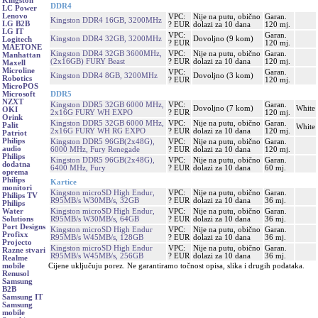
Kingston
DDR4
LC Power
Lenovo
VPC:
Nije na putu, obično
Garan.
Kingston DDR4 16GB, 3200MHz
LG B2B
? EUR
dolazi za 10 dana
120 mj.
LG IT
VPC:
Garan.
Kingston DDR4 32GB, 3200MHz
Dovoljno (9 kom)
Logitech
? EUR
120 mj.
MAETONE
Kingston DDR4 32GB 3600MHz,
VPC:
Nije na putu, obično
Garan.
Manhattan
(2x16GB) FURY Beast
? EUR
dolazi za 10 dana
120 mj.
Maxell
Microline
VPC:
Garan.
Kingston DDR4 8GB, 3200MHz
Dovoljno (3 kom)
Robotics
? EUR
120 mj.
MicroPOS
DDR5
Microsoft
NZXT
Kingston DDR5 32GB 6000 MHz,
VPC:
Garan.
Dovoljno (7 kom)
White
OKI
2x16G FURY WH EXPO
? EUR
120 mj.
Orink
Kingston DDR5 32GB 6000 MHz,
VPC:
Nije na putu, obično
Garan.
Palit
White
2x16G FURY WH RG EXPO
? EUR
dolazi za 10 dana
120 mj.
Patriot
Philips
Kingston DDR5 96GB(2x48G),
VPC:
Nije na putu, obično
Garan.
audio
6000 MHz, Fury Renegade
? EUR
dolazi za 10 dana
120 mj.
Philips
Kingston DDR5 96GB(2x48G),
VPC:
Nije na putu, obično
Garan.
dodatna
6400 MHz, Fury
? EUR
dolazi za 10 dana
60 mj.
oprema
Philips
Kartice
monitori
Kingston microSD High Endur,
VPC:
Nije na putu, obično
Garan.
Philips TV
R95MB/s W30MB/s, 32GB
? EUR
dolazi za 10 dana
36 mj.
Philips
Kingston microSD High Endur,
VPC:
Nije na putu, obično
Garan.
Water
R95MB/s W30MB/s, 64GB
? EUR
dolazi za 10 dana
36 mj.
Solutions
Port Designs
Kingston microSD High Endur
VPC:
Nije na putu, obično
Garan.
Profixx
R95MB/s W45MB/s, 128GB
? EUR
dolazi za 10 dana
36 mj.
Projecto
Kingston microSD High Endur
VPC:
Nije na putu, obično
Garan.
Razne stvari
R95MB/s W45MB/s, 256GB
? EUR
dolazi za 10 dana
36 mj.
Realme
Cijene uključuju porez. Ne garantiramo točnost opisa, slika i drugih podataka.
mobile
Renusol
Samsung
B2B
Samsung IT
Samsung
mobile