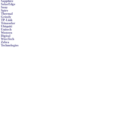
Sapphire
SolarEdge
Sony
Spire
Thermal
Grizzly
TP-Link
Trinasolar
Ubiquiti
Unitech
Western
Digital
WireTech
Zebra
Technologies