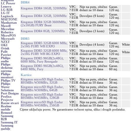
Kingston
DDR4
LC Power
Lenovo
VPC:
Nije na putu, obično
Garan.
Kingston DDR4 16GB, 3200MHz
LG B2B
? EUR
dolazi za 10 dana
120 mj.
LG IT
VPC:
Garan.
Kingston DDR4 32GB, 3200MHz
Dovoljno (9 kom)
Logitech
? EUR
120 mj.
MAETONE
Kingston DDR4 32GB 3600MHz,
VPC:
Nije na putu, obično
Garan.
Manhattan
(2x16GB) FURY Beast
? EUR
dolazi za 10 dana
120 mj.
Maxell
Microline
VPC:
Garan.
Kingston DDR4 8GB, 3200MHz
Dovoljno (3 kom)
Robotics
? EUR
120 mj.
MicroPOS
DDR5
Microsoft
NZXT
Kingston DDR5 32GB 6000 MHz,
VPC:
Garan.
Dovoljno (4 kom)
White
OKI
2x16G FURY WH EXPO
? EUR
120 mj.
Orink
Kingston DDR5 32GB 6000 MHz,
VPC:
Nije na putu, obično
Garan.
Palit
White
2x16G FURY WH RG EXPO
? EUR
dolazi za 10 dana
120 mj.
Patriot
Philips
Kingston DDR5 96GB(2x48G),
VPC:
Nije na putu, obično
Garan.
audio
6000 MHz, Fury Renegade
? EUR
dolazi za 10 dana
120 mj.
Philips
Kingston DDR5 96GB(2x48G),
VPC:
Nije na putu, obično
Garan.
dodatna
6400 MHz, Fury
? EUR
dolazi za 10 dana
60 mj.
oprema
Philips
Kartice
monitori
Kingston microSD High Endur,
VPC:
Nije na putu, obično
Garan.
Philips TV
R95MB/s W30MB/s, 32GB
? EUR
dolazi za 10 dana
36 mj.
Philips
Kingston microSD High Endur,
VPC:
Nije na putu, obično
Garan.
Water
R95MB/s W30MB/s, 64GB
? EUR
dolazi za 10 dana
36 mj.
Solutions
Port Designs
Kingston microSD High Endur
VPC:
Nije na putu, obično
Garan.
Profixx
R95MB/s W45MB/s, 128GB
? EUR
dolazi za 10 dana
36 mj.
Projecto
Kingston microSD High Endur
VPC:
Nije na putu, obično
Garan.
Razne stvari
R95MB/s W45MB/s, 256GB
? EUR
dolazi za 10 dana
36 mj.
Realme
Cijene uključuju porez. Ne garantiramo točnost opisa, slika i drugih podataka.
mobile
Renusol
Samsung
B2B
Samsung IT
Samsung
mobile