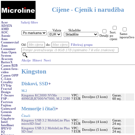
Cijene - Cjenik i narudžba
Acer
Sakrij filtre
ADATA
AMD
Valuta
Skladište
AOC
Sort.
Samo
Asonic
Detalji
po
isporučivo
Asus
cijeni
Commercial
Od:
do:
Filtriraj grupu
Asus
Consumer
Asus Open
System
Avacom
Akcije
Hitovi
Novi
BatterX
Canon B2B
Canon foto-
Kingston
video
Canon OPP
C-Lion
Creality
Diskovi, SSD
+
EVTrip
Fractal
M.2
Design
Kingston KC3000 NVMe
VPC:
Garan.
F-Secure
Dovoljno (3 kom)
4096GB,R7000/W7000, M.2 2280
? EUR
60 mj.
FSP -
Fortron
Fujitsu
Memorije i čitači
+
Gainward
Genesis
Genius
Čitači
Gigabyte
Kingston USB 3.2 MobileLite Plus
VPC:
Garan.
Dovoljno (4 kom)
Intel
microSD čitač
? EUR
24 mj.
Intellinet
Kingston USB 3.2 MobileLite Plus
VPC:
Garan.
IPEVO
Dovoljno (5 kom)
SD čitač
? EUR
24 mj.
IQ