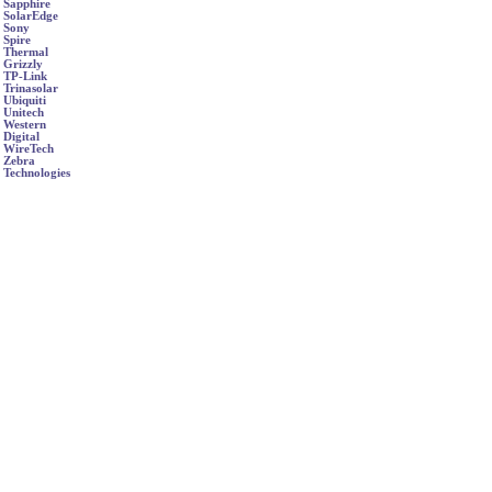
Sapphire
SolarEdge
Sony
Spire
Thermal
Grizzly
TP-Link
Trinasolar
Ubiquiti
Unitech
Western
Digital
WireTech
Zebra
Technologies