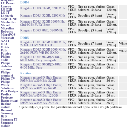
Kingston
DDR4
LC Power
Lenovo
VPC:
Nije na putu, obično
Garan.
Kingston DDR4 16GB, 3200MHz
LG B2B
? EUR
dolazi za 10 dana
120 mj.
LG IT
VPC:
Garan.
Kingston DDR4 32GB, 3200MHz
Dovoljno (9 kom)
Logitech
? EUR
120 mj.
MAETONE
Kingston DDR4 32GB 3600MHz,
VPC:
Nije na putu, obično
Garan.
Manhattan
(2x16GB) FURY Beast
? EUR
dolazi za 10 dana
120 mj.
Maxell
Microline
VPC:
Garan.
Kingston DDR4 8GB, 3200MHz
Dovoljno (3 kom)
Robotics
? EUR
120 mj.
MicroPOS
DDR5
Microsoft
NZXT
Kingston DDR5 32GB 6000 MHz,
VPC:
Garan.
Dovoljno (7 kom)
White
OKI
2x16G FURY WH EXPO
? EUR
120 mj.
Orink
Kingston DDR5 32GB 6000 MHz,
VPC:
Nije na putu, obično
Garan.
Palit
White
2x16G FURY WH RG EXPO
? EUR
dolazi za 10 dana
120 mj.
Patriot
Philips
Kingston DDR5 96GB(2x48G),
VPC:
Nije na putu, obično
Garan.
audio
6000 MHz, Fury Renegade
? EUR
dolazi za 10 dana
120 mj.
Philips
Kingston DDR5 96GB(2x48G),
VPC:
Nije na putu, obično
Garan.
dodatna
6400 MHz, Fury
? EUR
dolazi za 10 dana
60 mj.
oprema
Philips
Kartice
monitori
Kingston microSD High Endur,
VPC:
Nije na putu, obično
Garan.
Philips TV
R95MB/s W30MB/s, 32GB
? EUR
dolazi za 10 dana
36 mj.
Philips
Kingston microSD High Endur,
VPC:
Nije na putu, obično
Garan.
Water
R95MB/s W30MB/s, 64GB
? EUR
dolazi za 10 dana
36 mj.
Solutions
Port Designs
Kingston microSD High Endur
VPC:
Nije na putu, obično
Garan.
Profixx
R95MB/s W45MB/s, 128GB
? EUR
dolazi za 10 dana
36 mj.
Projecto
Kingston microSD High Endur
VPC:
Nije na putu, obično
Garan.
Razne stvari
R95MB/s W45MB/s, 256GB
? EUR
dolazi za 10 dana
36 mj.
Realme
Cijene uključuju porez. Ne garantiramo točnost opisa, slika i drugih podataka.
mobile
Renusol
Samsung
B2B
Samsung IT
Samsung
mobile