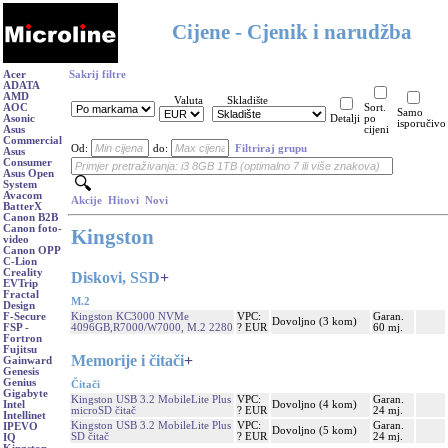
Cijene - Cjenik i narudžba
Acer
Sakrij filtre
ADATA
AMD
Valuta
Skladište
AOC
Sort.
Samo
Asonic
Detalji
po
isporučivo
Asus
cijeni
Commercial
Od:
do:
Filtriraj grupu
Asus
Consumer
Asus Open
System
Avacom
Akcije
Hitovi
Novi
BatterX
Canon B2B
Canon foto-
Kingston
video
Canon OPP
C-Lion
Creality
Diskovi, SSD
+
EVTrip
Fractal
M.2
Design
Kingston KC3000 NVMe
VPC:
Garan.
F-Secure
Dovoljno (3 kom)
4096GB,R7000/W7000, M.2 2280
? EUR
60 mj.
FSP -
Fortron
Fujitsu
Memorije i čitači
+
Gainward
Genesis
Genius
Čitači
Gigabyte
Kingston USB 3.2 MobileLite Plus
VPC:
Garan.
Dovoljno (4 kom)
Intel
microSD čitač
? EUR
24 mj.
Intellinet
Kingston USB 3.2 MobileLite Plus
VPC:
Garan.
IPEVO
Dovoljno (5 kom)
SD čitač
? EUR
24 mj.
IQ