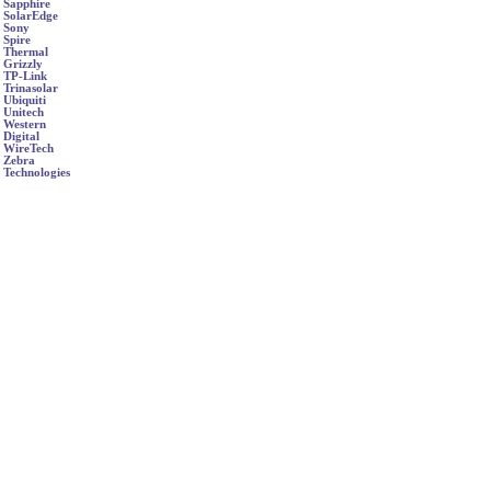
Sapphire
SolarEdge
Sony
Spire
Thermal
Grizzly
TP-Link
Trinasolar
Ubiquiti
Unitech
Western
Digital
WireTech
Zebra
Technologies