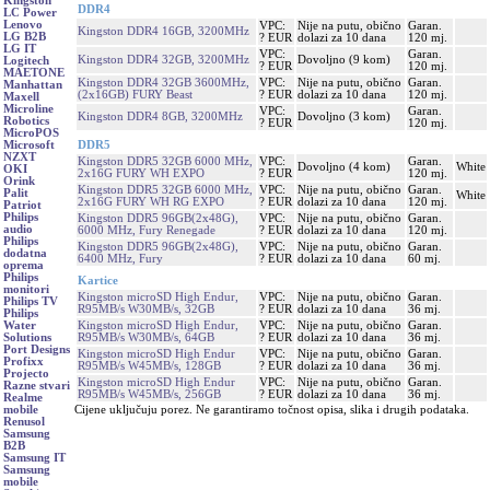
Kingston
DDR4
LC Power
Lenovo
VPC:
Nije na putu, obično
Garan.
Kingston DDR4 16GB, 3200MHz
LG B2B
? EUR
dolazi za 10 dana
120 mj.
LG IT
VPC:
Garan.
Kingston DDR4 32GB, 3200MHz
Dovoljno (9 kom)
Logitech
? EUR
120 mj.
MAETONE
Kingston DDR4 32GB 3600MHz,
VPC:
Nije na putu, obično
Garan.
Manhattan
(2x16GB) FURY Beast
? EUR
dolazi za 10 dana
120 mj.
Maxell
Microline
VPC:
Garan.
Kingston DDR4 8GB, 3200MHz
Dovoljno (3 kom)
Robotics
? EUR
120 mj.
MicroPOS
DDR5
Microsoft
NZXT
Kingston DDR5 32GB 6000 MHz,
VPC:
Garan.
Dovoljno (4 kom)
White
OKI
2x16G FURY WH EXPO
? EUR
120 mj.
Orink
Kingston DDR5 32GB 6000 MHz,
VPC:
Nije na putu, obično
Garan.
Palit
White
2x16G FURY WH RG EXPO
? EUR
dolazi za 10 dana
120 mj.
Patriot
Philips
Kingston DDR5 96GB(2x48G),
VPC:
Nije na putu, obično
Garan.
audio
6000 MHz, Fury Renegade
? EUR
dolazi za 10 dana
120 mj.
Philips
Kingston DDR5 96GB(2x48G),
VPC:
Nije na putu, obično
Garan.
dodatna
6400 MHz, Fury
? EUR
dolazi za 10 dana
60 mj.
oprema
Philips
Kartice
monitori
Kingston microSD High Endur,
VPC:
Nije na putu, obično
Garan.
Philips TV
R95MB/s W30MB/s, 32GB
? EUR
dolazi za 10 dana
36 mj.
Philips
Kingston microSD High Endur,
VPC:
Nije na putu, obično
Garan.
Water
R95MB/s W30MB/s, 64GB
? EUR
dolazi za 10 dana
36 mj.
Solutions
Port Designs
Kingston microSD High Endur
VPC:
Nije na putu, obično
Garan.
Profixx
R95MB/s W45MB/s, 128GB
? EUR
dolazi za 10 dana
36 mj.
Projecto
Kingston microSD High Endur
VPC:
Nije na putu, obično
Garan.
Razne stvari
R95MB/s W45MB/s, 256GB
? EUR
dolazi za 10 dana
36 mj.
Realme
Cijene uključuju porez. Ne garantiramo točnost opisa, slika i drugih podataka.
mobile
Renusol
Samsung
B2B
Samsung IT
Samsung
mobile