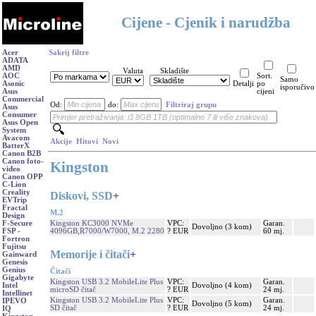
Cijene - Cjenik i narudžba
Acer
Sakrij filtre
ADATA
AMD
Valuta
Skladište
AOC
Sort.
Samo
Asonic
Detalji
po
isporučivo
Asus
cijeni
Commercial
Od:
do:
Filtriraj grupu
Asus
Consumer
Asus Open
System
Avacom
Akcije
Hitovi
Novi
BatterX
Canon B2B
Canon foto-
Kingston
video
Canon OPP
C-Lion
Creality
Diskovi, SSD
+
EVTrip
Fractal
M.2
Design
Kingston KC3000 NVMe
VPC:
Garan.
F-Secure
Dovoljno (3 kom)
4096GB,R7000/W7000, M.2 2280
? EUR
60 mj.
FSP -
Fortron
Fujitsu
Memorije i čitači
+
Gainward
Genesis
Genius
Čitači
Gigabyte
Kingston USB 3.2 MobileLite Plus
VPC:
Garan.
Dovoljno (4 kom)
Intel
microSD čitač
? EUR
24 mj.
Intellinet
Kingston USB 3.2 MobileLite Plus
VPC:
Garan.
IPEVO
Dovoljno (5 kom)
SD čitač
? EUR
24 mj.
IQ