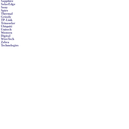
Sapphire
SolarEdge
Sony
Spire
Thermal
Grizzly
TP-Link
Trinasolar
Ubiquiti
Unitech
Western
Digital
WireTech
Zebra
Technologies