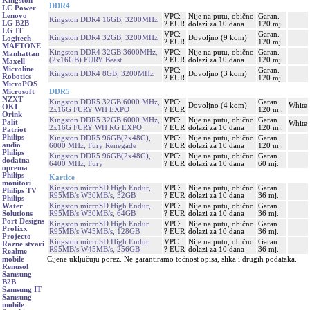
Kingston
DDR4
LC Power
Lenovo
VPC:
Nije na putu, obično
Garan.
Kingston DDR4 16GB, 3200MHz
LG B2B
? EUR
dolazi za 10 dana
120 mj.
LG IT
VPC:
Garan.
Kingston DDR4 32GB, 3200MHz
Dovoljno (9 kom)
Logitech
? EUR
120 mj.
MAETONE
Kingston DDR4 32GB 3600MHz,
VPC:
Nije na putu, obično
Garan.
Manhattan
(2x16GB) FURY Beast
? EUR
dolazi za 10 dana
120 mj.
Maxell
Microline
VPC:
Garan.
Kingston DDR4 8GB, 3200MHz
Dovoljno (3 kom)
Robotics
? EUR
120 mj.
MicroPOS
DDR5
Microsoft
NZXT
Kingston DDR5 32GB 6000 MHz,
VPC:
Garan.
Dovoljno (4 kom)
White
OKI
2x16G FURY WH EXPO
? EUR
120 mj.
Orink
Kingston DDR5 32GB 6000 MHz,
VPC:
Nije na putu, obično
Garan.
Palit
White
2x16G FURY WH RG EXPO
? EUR
dolazi za 10 dana
120 mj.
Patriot
Philips
Kingston DDR5 96GB(2x48G),
VPC:
Nije na putu, obično
Garan.
audio
6000 MHz, Fury Renegade
? EUR
dolazi za 10 dana
120 mj.
Philips
Kingston DDR5 96GB(2x48G),
VPC:
Nije na putu, obično
Garan.
dodatna
6400 MHz, Fury
? EUR
dolazi za 10 dana
60 mj.
oprema
Philips
Kartice
monitori
Kingston microSD High Endur,
VPC:
Nije na putu, obično
Garan.
Philips TV
R95MB/s W30MB/s, 32GB
? EUR
dolazi za 10 dana
36 mj.
Philips
Kingston microSD High Endur,
VPC:
Nije na putu, obično
Garan.
Water
R95MB/s W30MB/s, 64GB
? EUR
dolazi za 10 dana
36 mj.
Solutions
Port Designs
Kingston microSD High Endur
VPC:
Nije na putu, obično
Garan.
Profixx
R95MB/s W45MB/s, 128GB
? EUR
dolazi za 10 dana
36 mj.
Projecto
Kingston microSD High Endur
VPC:
Nije na putu, obično
Garan.
Razne stvari
R95MB/s W45MB/s, 256GB
? EUR
dolazi za 10 dana
36 mj.
Realme
Cijene uključuju porez. Ne garantiramo točnost opisa, slika i drugih podataka.
mobile
Renusol
Samsung
B2B
Samsung IT
Samsung
mobile