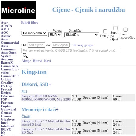
Cijene - Cjenik i narudžba
Acer
Sakrij filtre
ADATA
AMD
Valuta
Skladište
AOC
Sort.
Samo
Asonic
Detalji
po
isporučivo
Asus
cijeni
Commercial
Od:
do:
Filtriraj grupu
Asus
Consumer
Asus Open
System
Avacom
Akcije
Hitovi
Novi
BatterX
Canon B2B
Canon foto-
Kingston
video
Canon OPP
C-Lion
Creality
Diskovi, SSD
+
EVTrip
Fractal
M.2
Design
Kingston KC3000 NVMe
VPC:
Garan.
F-Secure
Dovoljno (3 kom)
4096GB,R7000/W7000, M.2 2280
? EUR
60 mj.
FSP -
Fortron
Fujitsu
Memorije i čitači
+
Gainward
Genesis
Genius
Čitači
Gigabyte
Kingston USB 3.2 MobileLite Plus
VPC:
Garan.
Dovoljno (4 kom)
Intel
microSD čitač
? EUR
24 mj.
Intellinet
Kingston USB 3.2 MobileLite Plus
VPC:
Garan.
IPEVO
Dovoljno (5 kom)
SD čitač
? EUR
24 mj.
IQ